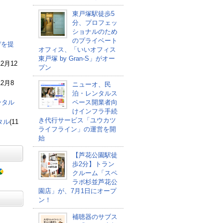
東戸塚駅徒歩5
分、プロフェッ
ショナルのため
のプライベート
デを提
オフィス、「いいオフィス
東戸塚 by Gran-S」がオー
12月12
プン
12月8
ニューオ、民
泊・レンタルス
ンタル
ペース開業者向
けインフラ手続
き代行サービス「ユウカツ
タル
(11
ライフライン」の運営を開
始
【芦花公園駅徒
歩2分】トラン
クルーム「スペ
ラボ杉並芦花公
園店」が、7月1日にオープ
ン！
補聴器のサブス