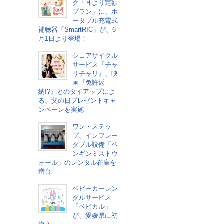
ク「耳より定額
プラン」に、ポ
ータブル充電式
補聴器「SmartRIC」が、6
月1日より登場！
シェアサイクル
サービス『チャ
リチャリ』、映
画『免許返
納!?』とのタイアップによ
る、父の日プレゼントキャ
ンペーンを実施
ワン・ステッ
プ、インフレー
タブル設備「ペ
ンギンミストウ
ォール」のレンタル在庫を
増台
ベビーカーレン
タルサービス
「ベビカル」
が、愛媛県に初