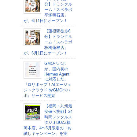
分】トランクル
ーム「スペラボ
平塚明石店」
が、6月1日にオープン！
【蓮根駅徒歩6
分】トランクル
ーム「スペラボ
板橋蓮根店」
が、6月1日にオープン！
GMOペパボ
が、国内初の
Hermes Agent
に対応した、
『ロリポップ！AIエージェ
ントクラウド byGMOペパ
ボ』サービス開始
【福岡・九州最
安値へ挑戦】24
時間レンタルス
タジオBUZZ福
岡本店、4〜6月限定の「お
試しキャンペーン」を実