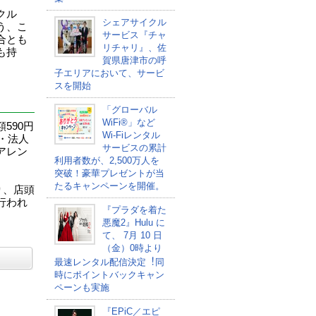
クル
シェアサイクル
う、こ
サービス『チャ
合とも
リチャリ』、佐
も持
賀県唐津市の呼
子エリアにおいて、サービ
スを開始
「グローバル
WiFi®」など
590円
Wi-Fiレンタル
・法人
サービスの累計
アレン
利用者数が、2,500万人を
突破！豪華プレゼントが当
たるキャンペーンを開催。
り、店頭
行われ
『プラダを着た
悪魔2』Hulu に
て、 7⽉ 10 ⽇
（金）0時より
最速レンタル配信決定︕同
時にポイントバックキャン
ペーンも実施
『EPiC／エピ