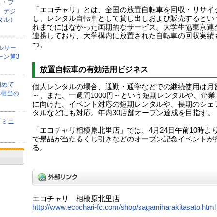
ス・プ
「エコチャリ」とは、全国の放置自転車を回収・リサイ
、デジ
し、レンタル自転車として貸し出しおよび販売するとい
タル）
れまでにはなかった画期的なサービス。大学生協東京連
連携しており、大学構内に放置された自転車の回収実績
つ。
ルサー
ーン第3
放置自転車の有効活用ビジネス
初めて
個人レンタルの場合、通勤・通学などでの継続使用は月額
間相当の
～、また、一週間1000円～という短期レンタルや、企業
に向けた、イベント対応の短期レンタルや、長期のシェ
タルなどにも対応。年内30店舗オープン達成を目指す。
「ミニ
「エコチャリ相模原北里店」では、4月24日午前10時よ
で景品が当たるくじ引きなどのオープン記念イベントが
る。
エコチャリ 相模原北里店
http://www.ecochari-fc.com/shop/sagamiharakitasato.html