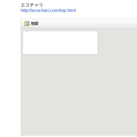
エコチャリ
http://ecochari.com/top.html