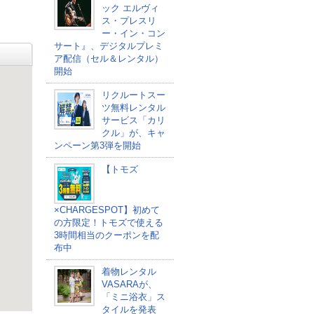
ック エルヴィ
ス・プレスリ
ー・イン・コン
サート』、デジタルプレミ
ア配信（セル＆レンタル）
開始
リクルートスー
ツ無料レンタル
サービス「カリ
クル」が、キャ
ンペーン第3弾を開始
【トモズ
×CHARGESPOT】初めて
の方限定！トモズで使える
3時間相当のクーポンを配
布中
着物レンタル
VASARAが、
「ミニ浴衣」ス
タイルを発表