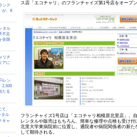
ス店「エコチャリ」のフランチャイズ第1号店をオープ
ランク
」が、8
ンタル
手不足
を全国
ャリチ
リアに
Fiレン
,500
当たる
にて、
ンタル
フランチャイズ1号店は「エコチャリ相模原北里店」。
クキャ
レンタルや販売はもちろん、簡単な修理や点検も受け付
北里大学東病院前に位置し、通院者や病院関係者の新た
して期待される。