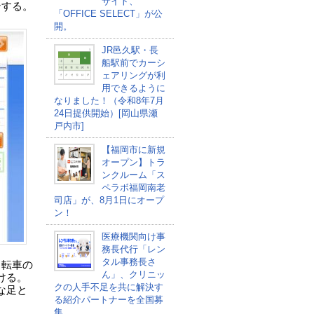
サイト、
ンする。
「OFFICE SELECT」が公
開。
JR邑久駅・長
船駅前でカーシ
ェアリングが利
用できるように
なりました！（令和8年7月
24日提供開始）[岡山県瀬
戸内市]
【福岡市に新規
オープン】トラ
ンクルーム「ス
ペラボ福岡南老
司店」が、8月1日にオープ
ン！
医療機関向け事
務長代行「レン
タル事務長さ
自転車の
ん」、クリニッ
ける。
クの人手不足を共に解決す
な足と
る紹介パートナーを全国募
集