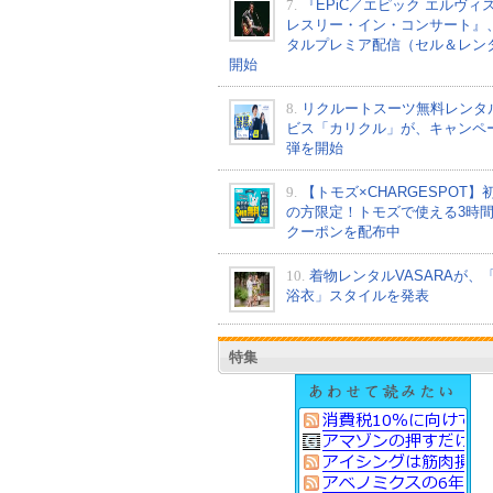
7.
『EPiC／エピック エルヴィ
レスリー・イン・コンサート』
タルプレミア配信（セル＆レン
開始
8.
リクルートスーツ無料レンタ
ビス「カリクル」が、キャンペ
弾を開始
9.
【トモズ×CHARGESPOT】
の方限定！トモズで使える3時
クーポンを配布中
10.
着物レンタルVASARAが、
浴衣」スタイルを発表
特集