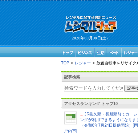
2026年08月08日(土)
TOP
>
レジャー
>
放置自転車をリサイク
記事検索
アクセスランキング トップ10
1.
JR邑久駅・長船駅前でカーシ
ングが利用できるようになりま
（令和8年7月24日提供開始）[
戸内市]