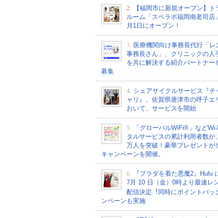
2.
【福岡市に新規オープン】ト
ルーム「スペラボ福岡南老司店
月1日にオープン！
3.
医療機関向け事務長代行「レ
事務長さん」、クリニックの人
を共に解決する紹介パートナー
募集
4.
シェアサイクルサービス『チ
ャリ』、佐賀県唐津市の呼子エ
おいて、サービスを開始
5.
「グローバルWiFi®」などWi-
タルサービスの累計利用者数が、2
万人を突破！豪華プレゼントが
キャンペーンを開催。
6.
『プラダを着た悪魔2』Hulu 
7⽉ 10 ⽇（金）0時より最速レ
配信決定︕同時にポイントバッ
ンペーンも実施