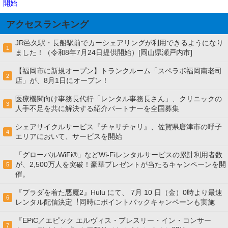
開始
アクセスランキング
JR邑久駅・長船駅前でカーシェアリングが利用できるようになり
1
ました！（令和8年7月24日提供開始）[岡山県瀬戸内市]
【福岡市に新規オープン】トランクルーム「スペラボ福岡南老司
2
店」が、8月1日にオープン！
医療機関向け事務長代行「レンタル事務長さん」、クリニックの
3
人手不足を共に解決する紹介パートナーを全国募集
シェアサイクルサービス『チャリチャリ』、佐賀県唐津市の呼子
4
エリアにおいて、サービスを開始
「グローバルWiFi®」などWi-Fiレンタルサービスの累計利用者数
が、2,500万人を突破！豪華プレゼントが当たるキャンペーンを開
5
催。
『プラダを着た悪魔2』Hulu にて、 7⽉ 10 ⽇（金）0時より最速
6
レンタル配信決定︕同時にポイントバックキャンペーンも実施
『EPiC／エピック エルヴィス・プレスリー・イン・コンサー
7