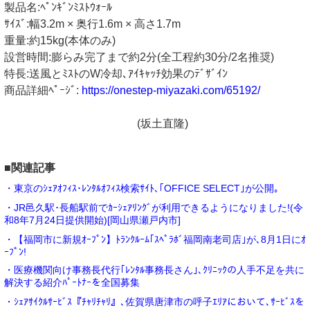
製品名:ﾍﾟﾝｷﾞﾝﾐｽﾄｳｫｰﾙ
ｻｲｽﾞ:幅3.2m × 奥行1.6m × 高さ1.7m
重量:約15kg(本体のみ)
設営時間:膨らみ完了まで約2分(全工程約30分/2名推奨)
特長:送風とﾐｽﾄのW冷却､ｱｲｷｬｯﾁ効果のﾃﾞｻﾞｲﾝ
商品詳細ﾍﾟｰｼﾞ:
https://onestep-miyazaki.com/65192/
(坂土直隆)
■関連記事
・東京のｼｪｱｵﾌｨｽ･ﾚﾝﾀﾙｵﾌｨｽ検索ｻｲﾄ､｢OFFICE SELECT｣が公開｡
・JR邑久駅･長船駅前でｶｰｼｪｱﾘﾝｸﾞが利用できるようになりました!(令
和8年7月24日提供開始)[岡山県瀬戸内市]
・【福岡市に新規ｵｰﾌﾟﾝ】ﾄﾗﾝｸﾙｰﾑ｢ｽﾍﾟﾗﾎﾞ福岡南老司店｣が､8月1日にｵ
ｰﾌﾟﾝ!
・医療機関向け事務長代行｢ﾚﾝﾀﾙ事務長さん｣､ｸﾘﾆｯｸの人手不足を共に
解決する紹介ﾊﾟｰﾄﾅｰを全国募集
・ｼｪｱｻｲｸﾙｻｰﾋﾞｽ『ﾁｬﾘﾁｬﾘ』､佐賀県唐津市の呼子ｴﾘｱにおいて､ｻｰﾋﾞｽを