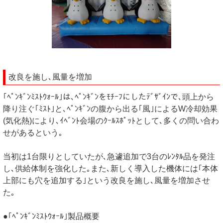
改良を施し､風量を増加
｢ﾍﾟﾝｷﾞﾝﾐｽﾄｳｫｰﾙ｣は､ﾍﾟﾝｷﾞﾝをﾓﾁｰﾌにしたﾃﾞｻﾞｲﾝで､頭上から
降り注ぐ｢ﾐｽﾄ｣と､ﾍﾟﾝｷﾞﾝの腹から出る｢風｣によるW冷却効果
(気化熱)により､ｲﾍﾞﾝﾄ会場のｸｰﾙｽﾎﾟｯﾄとして､多くの問い合わ
せがあるという｡
当初は1台限りとしていたが､急遽追加で3台のﾚﾝﾀﾙ品を発注
し､供給体制を強化した｡また､新しく導入した機体には｢本体
上部にも穴を追加する｣という改良を施し､風量を増加させ
た｡
●｢ﾍﾟﾝｷﾞﾝﾐｽﾄｳｫｰﾙ｣製品概要