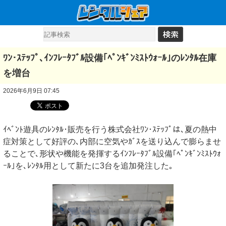
ﾜﾝ･ｽﾃｯﾌﾟ､ｲﾝﾌﾚｰﾀﾌﾞﾙ設備｢ﾍﾟﾝｷﾞﾝﾐｽﾄｳｫｰﾙ｣のﾚﾝﾀﾙ在庫
を増台
2026年6月9日 07:45
ｲﾍﾞﾝﾄ遊具のﾚﾝﾀﾙ･販売を行う株式会社ﾜﾝ･ｽﾃｯﾌﾟは､夏の熱中
症対策として好評の､内部に空気やｶﾞｽを送り込んで膨らませ
ることで､形状や機能を発揮するｲﾝﾌﾚｰﾀﾌﾞﾙ設備｢ﾍﾟﾝｷﾞﾝﾐｽﾄｳｫ
ｰﾙ｣を､ﾚﾝﾀﾙ用として新たに3台を追加発注した｡