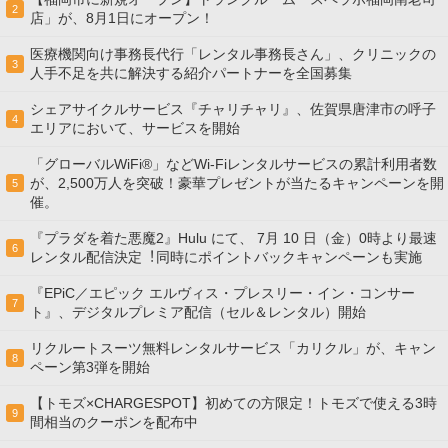
2
店」が、8月1日にオープン！
医療機関向け事務長代行「レンタル事務長さん」、クリニックの
3
人手不足を共に解決する紹介パートナーを全国募集
シェアサイクルサービス『チャリチャリ』、佐賀県唐津市の呼子
4
エリアにおいて、サービスを開始
「グローバルWiFi®」などWi-Fiレンタルサービスの累計利用者数
が、2,500万人を突破！豪華プレゼントが当たるキャンペーンを開
5
催。
『プラダを着た悪魔2』Hulu にて、 7⽉ 10 ⽇（金）0時より最速
6
レンタル配信決定︕同時にポイントバックキャンペーンも実施
『EPiC／エピック エルヴィス・プレスリー・イン・コンサー
7
ト』、デジタルプレミア配信（セル＆レンタル）開始
リクルートスーツ無料レンタルサービス「カリクル」が、キャン
8
ペーン第3弾を開始
【トモズ×CHARGESPOT】初めての方限定！トモズで使える3時
9
間相当のクーポンを配布中