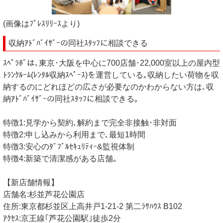
(画像はﾌﾟﾚｽﾘﾘｰｽより)
収納ｱﾄﾞﾊﾞｲｻﾞｰの同社ｽﾀｯﾌに相談できる
ｽﾍﾟﾗﾎﾞは､東京･大阪を中心に700店舗･22,000室以上の屋内型
ﾄﾗﾝｸﾙｰﾑ(ﾚﾝﾀﾙ収納ｽﾍﾟｰｽ)を運営している｡収納したい荷物を収
納するのにどれほどの広さが必要なのかわからない方は､収
納ｱﾄﾞﾊﾞｲｻﾞｰの同社ｽﾀｯﾌに相談できる｡
特徴1:見学から契約､解約まで完全非接触･非対面
特徴2:申し込みから利用まで､最短1時間
特徴3:安心のﾀﾞﾌﾞﾙｾｷｭﾘﾃｨｰ&監視体制
特徴4:新築で清潔感がある店舗｡
【新店舗情報】
店舗名:杉並芦花公園店
住所:東京都杉並区上高井戸1-21-2 第二ﾗｻﾊｳｽ B102
ｱｸｾｽ:京王線｢芦花公園駅｣徒歩2分