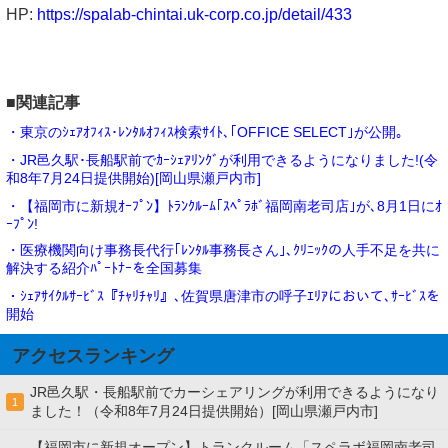
HP:
https://spalab-chintai.uk-corp.co.jp/detail/433
■関連記事
・東京のｼｪｱｵﾌｨｽ･ﾚﾝﾀﾙｵﾌｨｽ検索ｻｲﾄ､｢OFFICE SELECT｣が公開｡
・JR邑久駅･長船駅前でｶｰｼｪｱﾘﾝｸﾞが利用できるようになりました!(令
和8年7月24日提供開始)[岡山県瀬戸内市]
・【福岡市に新規ｵｰﾌﾟﾝ】ﾄﾗﾝｸﾙｰﾑ｢ｽﾍﾟﾗﾎﾞ福岡南老司店｣が､8月1日にｵ
ｰﾌﾟﾝ!
・医療機関向け事務長代行｢ﾚﾝﾀﾙ事務長さん｣､ｸﾘﾆｯｸの人手不足を共に
解決する紹介ﾊﾟｰﾄﾅｰを全国募集
・ｼｪｱｻｲｸﾙｻｰﾋﾞｽ『ﾁｬﾘﾁｬﾘ』､佐賀県唐津市の呼子ｴﾘｱにおいて､ｻｰﾋﾞｽを
開始
アクセスランキング
JR邑久駅・長船駅前でカーシェアリングが利用できるようになり
1
ました！（令和8年7月24日提供開始）[岡山県瀬戸内市]
【福岡市に新規オープン】トランクルーム「スペラボ福岡南老司