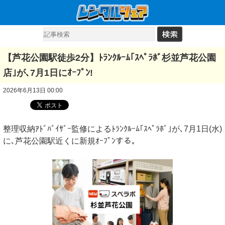
【芦花公園駅徒歩2分】ﾄﾗﾝｸﾙｰﾑ｢ｽﾍﾟﾗﾎﾞ杉並芦花公園
店｣が､7月1日にｵｰﾌﾟﾝ!
2026年6月13日 00:00
整理収納ｱﾄﾞﾊﾞｲｻﾞｰ監修によるﾄﾗﾝｸﾙｰﾑ｢ｽﾍﾟﾗﾎﾞ｣が､7月1日(水)
に､芦花公園駅近くに新規ｵｰﾌﾟﾝする｡