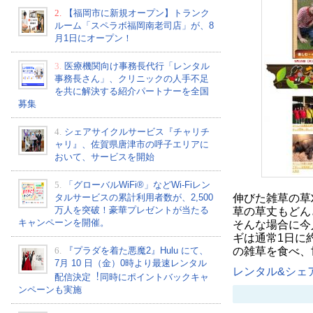
2.
【福岡市に新規オープン】トランク
ルーム「スペラボ福岡南老司店」が、8
月1日にオープン！
3.
医療機関向け事務長代行「レンタル
事務長さん」、クリニックの人手不足
を共に解決する紹介パートナーを全国
募集
4.
シェアサイクルサービス『チャリチ
ャリ』、佐賀県唐津市の呼子エリアに
おいて、サービスを開始
5.
「グローバルWiFi®」などWi-Fiレン
伸びた雑草の草
タルサービスの累計利用者数が、2,500
万人を突破！豪華プレゼントが当たる
草の草丈もどん
キャンペーンを開催。
そんな場合に今
ギは通常1日に
の雑草を食べ、
6.
『プラダを着た悪魔2』Hulu にて、
7⽉ 10 ⽇（金）0時より最速レンタル
レンタル&シェア
配信決定︕同時にポイントバックキャ
ンペーンも実施