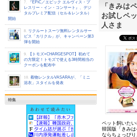
7.
『EPiC／エピック エルヴィス・プ
「きみは
レスリー・イン・コンサート』、デジ
タルプレミア配信（セル＆レンタル）
お試しペ
開始
人さま
8.
リクルートスーツ無料レンタルサー
ビス「カリクル」が、キャンペーン第3
弾を開始
9.
【トモズ×CHARGESPOT】初めて
の方限定！トモズで使える3時間相当の
クーポンを配布中
10.
着物レンタルVASARAが、「ミニ
浴衣」スタイルを発表
特集
ペット飼いたい
韓国版「きみは
ならちょっぴり