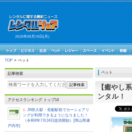
2026年08月10日(月)
TOP
>
ペット
ペット
記事検索
【癒やし
ンタル！
アクセスランキング トップ10
1.
JR邑久駅・長船駅前でカーシェアリ
ングが利用できるようになりました！
（令和8年7月24日提供開始）[岡山県瀬
戸内市]