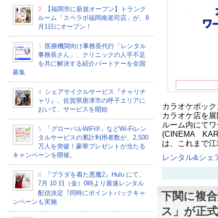
2.
【福岡市に新規オープン】トランク
ルーム「スペラボ福岡南老司店」が、8
月1日にオープン！
3.
医療機関向け事務長代行「レンタル
事務長さん」、クリニックの人手不足
を共に解決する紹介パートナーを全国
募集
4.
シェアサイクルサービス『チャリチ
ャリ』、佐賀県唐津市の呼子エリアに
カラオケボック
おいて、サービスを開始
カラオケ店を展
ルーム内にてワ
5.
「グローバルWiFi®」などWi-Fiレン
(CINEMA 
タルサービスの累計利用者数が、2,500
は、これまで江
万人を突破！豪華プレゼントが当たる
キャンペーンを開催。
レンタル&シェア
6.
『プラダを着た悪魔2』Hulu にて、
7⽉ 10 ⽇（金）0時より最速レンタル
配信決定︕同時にポイントバックキャ
下関に複
ンペーンも実施
ス」が正