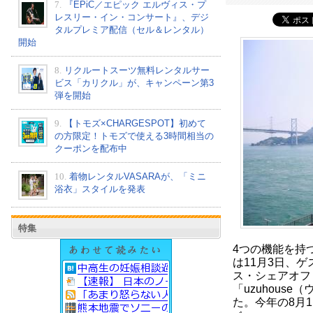
7.
『EPiC／エピック エルヴィス・プ
レスリー・イン・コンサート』、デジ
タルプレミア配信（セル＆レンタル）
開始
8.
リクルートスーツ無料レンタルサー
ビス「カリクル」が、キャンペーン第3
弾を開始
9.
【トモズ×CHARGESPOT】初めて
の方限定！トモズで使える3時間相当の
クーポンを配布中
10.
着物レンタルVASARAが、「ミニ
浴衣」スタイルを発表
特集
4つの機能を持
は11月3日、
ス・シェアオフ
「uzuhous
た。今年の8月