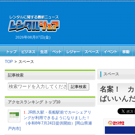
2026年08月07日(金)
TOP
>
スペース
スペース
記事検索
名案！ 
ばいいん
アクセスランキング トップ10
1.
JR邑久駅・長船駅前でカーシェアリ
ングが利用できるようになりました！
（令和8年7月24日提供開始）[岡山県瀬
戸内市]