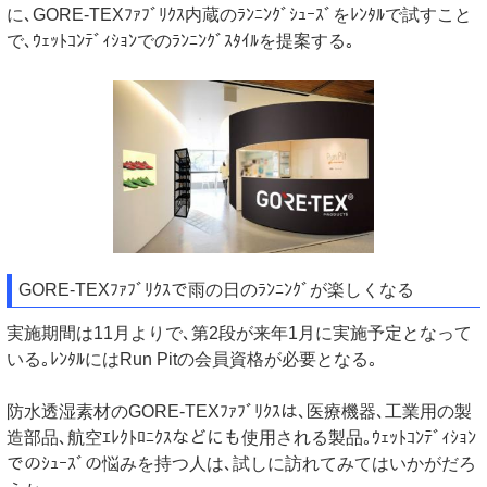
に､GORE-TEXﾌｧﾌﾞﾘｸｽ内蔵のﾗﾝﾆﾝｸﾞｼｭｰｽﾞをﾚﾝﾀﾙで試すこと
で､ｳｪｯﾄｺﾝﾃﾞｨｼｮﾝでのﾗﾝﾆﾝｸﾞｽﾀｲﾙを提案する｡
GORE-TEXﾌｧﾌﾞﾘｸｽで雨の日のﾗﾝﾆﾝｸﾞが楽しくなる
実施期間は11月よりで､第2段が来年1月に実施予定となって
いる｡ﾚﾝﾀﾙにはRun Pitの会員資格が必要となる｡
防水透湿素材のGORE-TEXﾌｧﾌﾞﾘｸｽは､医療機器､工業用の製
造部品､航空ｴﾚｸﾄﾛﾆｸｽなどにも使用される製品｡ｳｪｯﾄｺﾝﾃﾞｨｼｮﾝ
でのｼｭｰｽﾞの悩みを持つ人は､試しに訪れてみてはいかがだろ