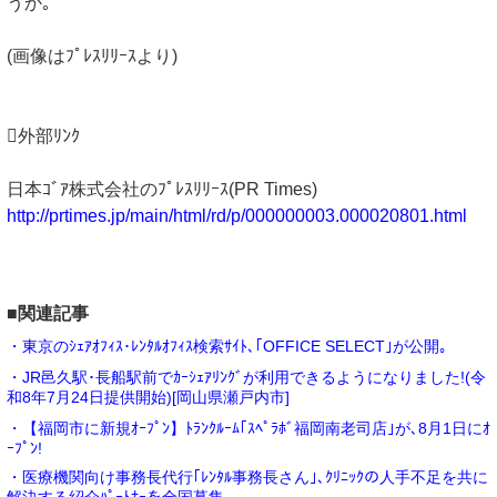
うか｡
(画像はﾌﾟﾚｽﾘﾘｰｽより)
外部ﾘﾝｸ
日本ｺﾞｱ株式会社のﾌﾟﾚｽﾘﾘｰｽ(PR Times)
http://prtimes.jp/main/html/rd/p/000000003.000020801.html
■関連記事
・東京のｼｪｱｵﾌｨｽ･ﾚﾝﾀﾙｵﾌｨｽ検索ｻｲﾄ､｢OFFICE SELECT｣が公開｡
・JR邑久駅･長船駅前でｶｰｼｪｱﾘﾝｸﾞが利用できるようになりました!(令
和8年7月24日提供開始)[岡山県瀬戸内市]
・【福岡市に新規ｵｰﾌﾟﾝ】ﾄﾗﾝｸﾙｰﾑ｢ｽﾍﾟﾗﾎﾞ福岡南老司店｣が､8月1日にｵ
ｰﾌﾟﾝ!
・医療機関向け事務長代行｢ﾚﾝﾀﾙ事務長さん｣､ｸﾘﾆｯｸの人手不足を共に