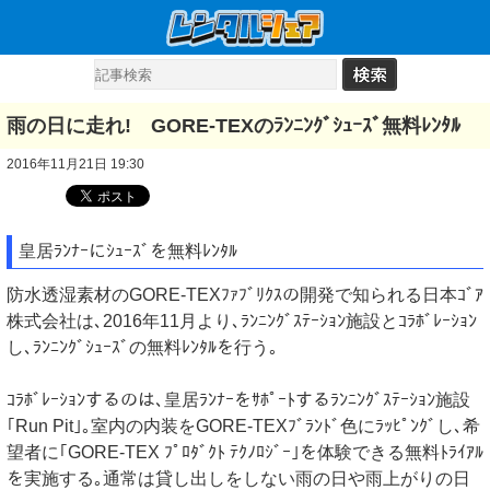
雨の日に走れ! GORE-TEXのﾗﾝﾆﾝｸﾞｼｭｰｽﾞ無料ﾚﾝﾀﾙ
2016年11月21日 19:30
皇居ﾗﾝﾅｰにｼｭｰｽﾞを無料ﾚﾝﾀﾙ
防水透湿素材のGORE-TEXﾌｧﾌﾞﾘｸｽの開発で知られる日本ｺﾞｱ
株式会社は､2016年11月より､ﾗﾝﾆﾝｸﾞｽﾃｰｼｮﾝ施設とｺﾗﾎﾞﾚｰｼｮﾝ
し､ﾗﾝﾆﾝｸﾞｼｭｰｽﾞの無料ﾚﾝﾀﾙを行う｡
ｺﾗﾎﾞﾚｰｼｮﾝするのは､皇居ﾗﾝﾅｰをｻﾎﾟｰﾄするﾗﾝﾆﾝｸﾞｽﾃｰｼｮﾝ施設
｢Run Pit｣｡室内の内装をGORE-TEXﾌﾞﾗﾝﾄﾞ色にﾗｯﾋﾟﾝｸﾞし､希
望者に｢GORE-TEX ﾌﾟﾛﾀﾞｸﾄ ﾃｸﾉﾛｼﾞｰ｣を体験できる無料ﾄﾗｲｱﾙ
を実施する｡通常は貸し出しをしない雨の日や雨上がりの日