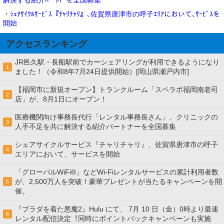
解決する紹介ﾊﾟｰﾄﾅｰを全国募集
・ｼｪｱｻｲｸﾙｻｰﾋﾞｽ『ﾁｬﾘﾁｬﾘ』､佐賀県唐津市の呼子ｴﾘｱにおいて､ｻｰﾋﾞｽを
開始
アクセスランキング
JR邑久駅・長船駅前でカーシェアリングが利用できるようになり
1
ました！（令和8年7月24日提供開始）[岡山県瀬戸内市]
【福岡市に新規オープン】トランクルーム「スペラボ福岡南老司
2
店」が、8月1日にオープン！
医療機関向け事務長代行「レンタル事務長さん」、クリニックの
3
人手不足を共に解決する紹介パートナーを全国募集
シェアサイクルサービス『チャリチャリ』、佐賀県唐津市の呼子
4
エリアにおいて、サービスを開始
「グローバルWiFi®」などWi-Fiレンタルサービスの累計利用者数
が、2,500万人を突破！豪華プレゼントが当たるキャンペーンを開
5
催。
『プラダを着た悪魔2』Hulu にて、 7⽉ 10 ⽇（金）0時より最速
6
レンタル配信決定︕同時にポイントバックキャンペーンも実施