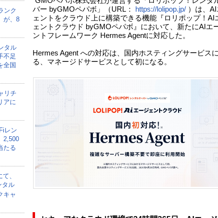
GMOペパボ株式会社が運営する「ロリポップ！レンタ
バー byGMOペパボ」（URL：
https://lolipop.jp/
）は、A
ランク
ェントをクラウド上に構築できる機能『ロリポップ！AI
」が、8
ェントクラウド byGMOペパボ』において、新たにAIエ
ントフレームワーク Hermes Agentに対応した。
ンタル
Hermes Agent への対応は、国内ホスティングサービス
手不足
る、マネージドサービスとして初になる。
を全国
ャリチ
リアに
Fiレン
,500
当たる
にて、
ンタル
クキャ