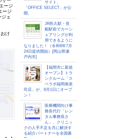
ルサー
サイト、
Iエージ
「OFFICE SELECT」が公
エージ
開。
ージェ
JR邑久駅・長
船駅前でカーシ
におけ
ェアリングが利
用できるように
なりました！（令和8年7月
24日提供開始）[岡山県瀬
戸内市]
【福岡市に新規
オープン】トラ
ンクルーム「ス
ペラボ福岡南老
司店」が、8月1日にオープ
ン！
医療機関向け事
務長代行「レン
タル事務長さ
ん」、クリニッ
クの人手不足を共に解決す
る紹介パートナーを全国募