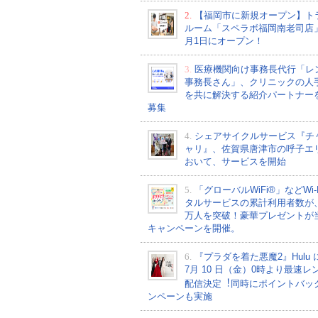
2.
【福岡市に新規オープン】ト
ルーム「スペラボ福岡南老司店
月1日にオープン！
3.
医療機関向け事務長代行「レ
事務長さん」、クリニックの人
を共に解決する紹介パートナー
募集
4.
シェアサイクルサービス『チ
ャリ』、佐賀県唐津市の呼子エ
おいて、サービスを開始
5.
「グローバルWiFi®」などWi-
タルサービスの累計利用者数が、2
万人を突破！豪華プレゼントが
キャンペーンを開催。
6.
『プラダを着た悪魔2』Hulu 
7⽉ 10 ⽇（金）0時より最速レ
配信決定︕同時にポイントバッ
ンペーンも実施