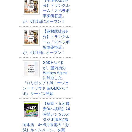
【平塚駅徒歩6
分】トランクル
ーム「スペラボ
平塚明石店」
が、6月1日にオープン！
【蓮根駅徒歩6
分】トランクル
ーム「スペラボ
板橋蓮根店」
が、6月1日にオープン！
GMOペパボ
が、国内初の
Hermes Agent
に対応した、
『ロリポップ！AIエージェ
ントクラウド byGMOペパ
ボ』サービス開始
【福岡・九州最
安値へ挑戦】24
時間レンタルス
タジオBUZZ福
岡本店、4〜6月限定の「お
試しキャンペーン」を実