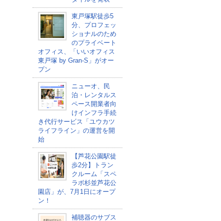
東戸塚駅徒歩5
分、プロフェッ
ショナルのため
のプライベート
オフィス、「いいオフィス
東戸塚 by Gran-S」がオー
プン
ニューオ、民
泊・レンタルス
ペース開業者向
けインフラ手続
き代行サービス「ユウカツ
ライフライン」の運営を開
始
【芦花公園駅徒
歩2分】トラン
クルーム「スペ
ラボ杉並芦花公
園店」が、7月1日にオープ
ン！
補聴器のサブス