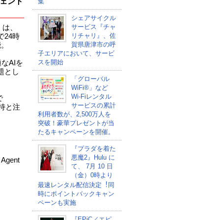
ジェント
集
シェアサイクル
サービス『チャ
』は、
リチャリ』、佐
24時
賀県唐津市の呼
能。
子エリアにおいて、サービ
スを開始
なAIを
題とし
「グローバル
WiFi®」など
Wi-Fiレンタル
で
サービスの累計
支持と注
利用者数が、2,500万人を
突破！豪華プレゼントが当
たるキャンペーンを開催。
『プラダを着た
悪魔2』Hulu に
gent
て、 7⽉ 10 ⽇
（金）0時より
最速レンタル配信決定︕同
時にポイントバックキャン
ペーンも実施
『EPiC／エピ