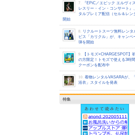
7.
『EPiC／エピック エルヴィ
レスリー・イン・コンサート』
タルプレミア配信（セル＆レン
開始
8.
リクルートスーツ無料レンタ
ビス「カリクル」が、キャンペ
弾を開始
9.
【トモズ×CHARGESPOT】
の方限定！トモズで使える3時
クーポンを配布中
10.
着物レンタルVASARAが、
浴衣」スタイルを発表
特集