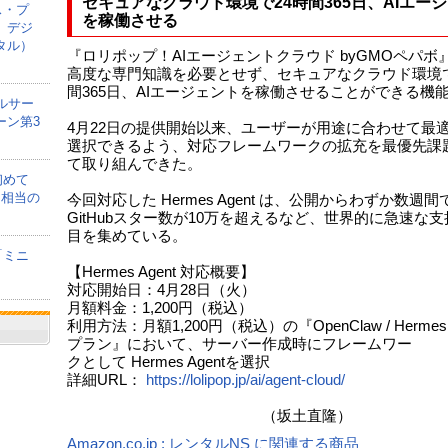
セキュアなクラウド環境で24時間365日、AIエー
ス・プ
を稼働させる
、デジ
タル）
『ロリポップ！AIエージェントクラウド byGMOペパボ
高度な専門知識を必要とせず、セキュアなクラウド環境で
間365日、AIエージェントを稼働させることができる機
ルサー
ーン第3
4月22日の提供開始以来、ユーザーが用途に合わせて最適
選択できるよう、対応フレームワークの拡充を最優先課
て取り組んできた。
初めて
間相当の
今回対応した Hermes Agent は、公開からわずか数週間
GitHubスター数が10万を超えるなど、世界的に急速な
目を集めている。
「ミニ
【Hermes Agent 対応概要】
対応開始日：4月28日（火）
月額料金：1,200円（税込）
利用方法：月額1,200円（税込）の『OpenClaw / Hermes A
プラン』において、サーバー作成時にフレームワー
クとして Hermes Agentを選択
詳細URL：
https://lolipop.jp/ai/agent-cloud/
（坂土直隆）
Amazon.co.jp : レンタルNS に関連する商品