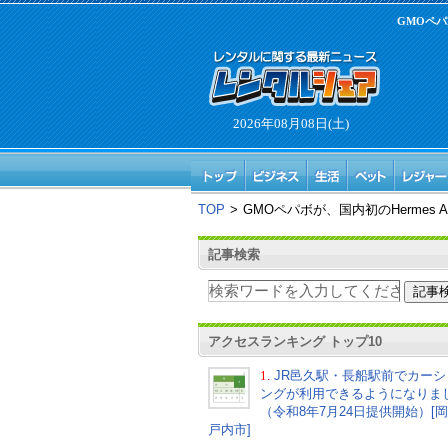
GMOペパ
2026年08月08日(土)
TOP
>
GMOペパボが、国内初のHermes
記事検索
アクセスランキング トップ10
1.
JR邑久駅・長船駅前でカーシ
ングが利用できるようになりま
（令和8年7月24日提供開始）[
戸内市]