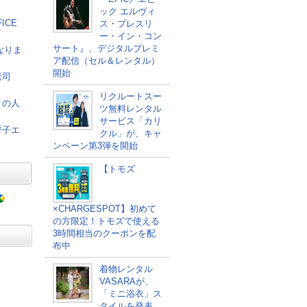
ック エルヴィ
ICE
ス・プレスリ
ー・イン・コン
サート』、デジタルプレミ
なりま
ア配信（セル＆レンタル）
開始
老司
リクルートスー
クの人
ツ無料レンタル
サービス「カリ
呼子エ
クル」が、キャ
ンペーン第3弾を開始
【トモズ
×CHARGESPOT】初めて
の方限定！トモズで使える
3時間相当のクーポンを配
布中
着物レンタル
VASARAが、
「ミニ浴衣」ス
タイルを発表