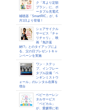
ク「耳より定額
プラン」に、ポ
ータブル充電式
補聴器「SmartRIC」が、6
月1日より登場！
シェアサイクル
サービス『チャ
リチャリ』、映
画『免許返
納!?』とのタイアップによ
る、父の日プレゼントキャ
ンペーンを実施
ワン・ステッ
プ、インフレー
タブル設備「ペ
ンギンミストウ
ォール」のレンタル在庫を
増台
ベビーカーレン
タルサービス
「ベビカル」
が、愛媛県に初