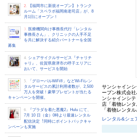
2.
【福岡市に新規オープン】トランク
ルーム「スペラボ福岡南老司店」が、8
月1日にオープン！
3.
医療機関向け事務長代行「レンタル
事務長さん」、クリニックの人手不足
を共に解決する紹介パートナーを全国
募集
4.
シェアサイクルサービス『チャリチ
ャリ』、佐賀県唐津市の呼子エリアに
おいて、サービスを開始
5.
「グローバルWiFi®」などWi-Fiレン
サンシャインシ
タルサービスの累計利用者数が、2,500
万人を突破！豪華プレゼントが当たる
ープン株式会社
キャンペーンを開催。
ンシャインシテ
店「着物レンタ
「着物レンタル
6.
『プラダを着た悪魔2』Hulu にて、
7⽉ 10 ⽇（金）0時より最速レンタル
レンタル&シェア
配信決定︕同時にポイントバックキャ
ンペーンも実施