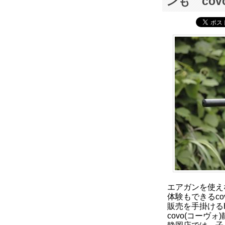
ンも cov
エアガンを使え
体験もできるc
販売を手掛けるH
covo(コーヴ