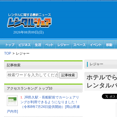
2026年08月09日(日)
TOP
>
レジャー
レジャー
記事検索
ホテルで
レンタル
アクセスランキング トップ10
1.
JR邑久駅・長船駅前でカーシェアリ
ングが利用できるようになりました！
（令和8年7月24日提供開始）[岡山県瀬
戸内市]