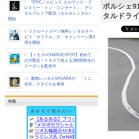
7.
『EPiC／エピック エルヴィス・プ
ポルシェ9
レスリー・イン・コンサート』、デジ
タルプレミア配信（セル＆レンタル）
タルドラ
開始
8.
リクルートスーツ無料レンタルサー
ビス「カリクル」が、キャンペーン第3
弾を開始
9.
【トモズ×CHARGESPOT】初めて
の方限定！トモズで使える3時間相当の
クーポンを配布中
10.
着物レンタルVASARAが、「ミニ
浴衣」スタイルを発表
特集