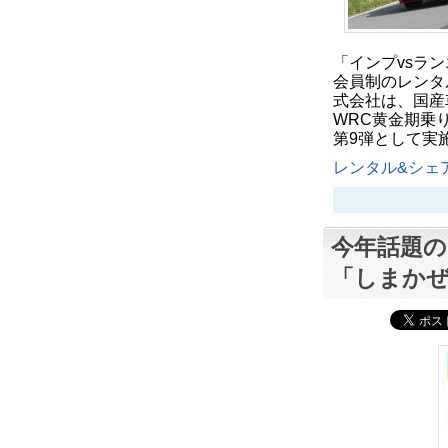
「インプvsラ
会員制のレンタル事業
式会社は、国産
WRC黄金期乗
第9弾として実
レンタル&シェア
今年話題の
「しまか