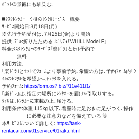
ﾎﾟｯﾄの景観にも馴染む｡
◼️ﾀｽｸﾚﾝﾀｶｰ ｳｨﾙのﾚﾝﾀﾙｻｰﾋﾞｽ 概要
ｻｰﾋﾞｽ開始日:8月18日(月)
※先行予約受付は､7月25日(金)より開始
提供ﾓﾃﾞﾙ:折りたためるﾓﾋﾞﾘﾃｨ｢WHILL Model F｣
料金:ﾀｽｸﾚﾝﾀｶｰのｻｰﾋﾞｽ｢楽ﾄﾞﾗ｣とｾｯﾄ予約で
無料
利用方法:
｢楽ﾄﾞﾗ｣とｾｯﾄでﾌｫｰﾑより事前予約｡希望の方は､予約ﾌｫｰﾑ内｢ｳ
ｨﾙのﾚﾝﾀﾙを希望｣へ､ﾁｪｯｸを入れる｡
予約ﾌｫｰﾑ:
https://form.os7.biz/f/11e411f1/
｢楽ﾄﾞﾗ｣は､指定の場所にﾚﾝﾀｶｰを届け&引取りする｡
ｳｨﾙは､ﾚﾝﾀｶｰに車載の上､届ける｡
利用条件:体重 115kg 以下､着座時に足おきに足がつく､操作
に必要な注意力などを備えている 等
本ｻｰﾋﾞｽについて詳しく:
https://task-
rentacar.com/01service/01raku.html