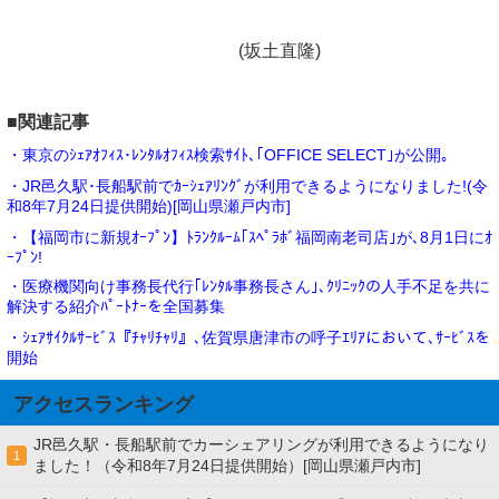
(坂土直隆)
■関連記事
・東京のｼｪｱｵﾌｨｽ･ﾚﾝﾀﾙｵﾌｨｽ検索ｻｲﾄ､｢OFFICE SELECT｣が公開｡
・JR邑久駅･長船駅前でｶｰｼｪｱﾘﾝｸﾞが利用できるようになりました!(令
和8年7月24日提供開始)[岡山県瀬戸内市]
・【福岡市に新規ｵｰﾌﾟﾝ】ﾄﾗﾝｸﾙｰﾑ｢ｽﾍﾟﾗﾎﾞ福岡南老司店｣が､8月1日にｵ
ｰﾌﾟﾝ!
・医療機関向け事務長代行｢ﾚﾝﾀﾙ事務長さん｣､ｸﾘﾆｯｸの人手不足を共に
解決する紹介ﾊﾟｰﾄﾅｰを全国募集
・ｼｪｱｻｲｸﾙｻｰﾋﾞｽ『ﾁｬﾘﾁｬﾘ』､佐賀県唐津市の呼子ｴﾘｱにおいて､ｻｰﾋﾞｽを
開始
アクセスランキング
JR邑久駅・長船駅前でカーシェアリングが利用できるようになり
1
ました！（令和8年7月24日提供開始）[岡山県瀬戸内市]