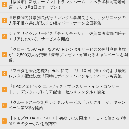
【福岡市に新規オープン】トランクルーム「スペラボ福岡南老司
2
店」が、8月1日にオープン！
医療機関向け事務長代行「レンタル事務長さん」、クリニックの
3
人手不足を共に解決する紹介パートナーを全国募集
シェアサイクルサービス『チャリチャリ』、佐賀県唐津市の呼子
4
エリアにおいて、サービスを開始
「グローバルWiFi®」などWi-Fiレンタルサービスの累計利用者数
が、2,500万人を突破！豪華プレゼントが当たるキャンペーンを開
5
催。
『プラダを着た悪魔2』Hulu にて、 7⽉ 10 ⽇（金）0時より最速
6
レンタル配信決定︕同時にポイントバックキャンペーンも実施
『EPiC／エピック エルヴィス・プレスリー・イン・コンサー
7
ト』、デジタルプレミア配信（セル＆レンタル）開始
リクルートスーツ無料レンタルサービス「カリクル」が、キャン
8
ペーン第3弾を開始
【トモズ×CHARGESPOT】初めての方限定！トモズで使える3時
9
間相当のクーポンを配布中