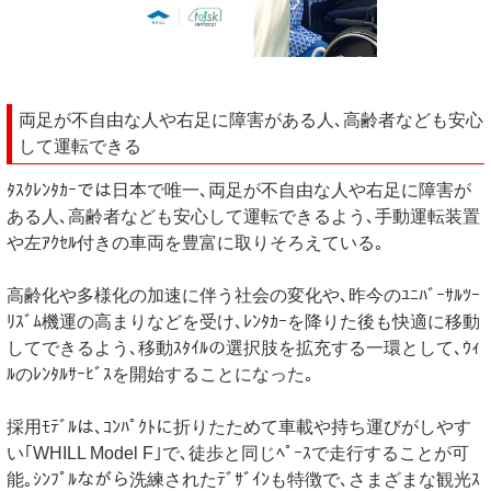
両足が不自由な人や右足に障害がある人､高齢者なども安心
して運転できる
ﾀｽｸﾚﾝﾀｶｰでは日本で唯一､両足が不自由な人や右足に障害が
ある人､高齢者なども安心して運転できるよう､手動運転装置
や左ｱｸｾﾙ付きの車両を豊富に取りそろえている｡
高齢化や多様化の加速に伴う社会の変化や､昨今のﾕﾆﾊﾞｰｻﾙﾂｰ
ﾘｽﾞﾑ機運の高まりなどを受け､ﾚﾝﾀｶｰを降りた後も快適に移動
してできるよう､移動ｽﾀｲﾙの選択肢を拡充する一環として､ｳｨ
ﾙのﾚﾝﾀﾙｻｰﾋﾞｽを開始することになった｡
採用ﾓﾃﾞﾙは､ｺﾝﾊﾟｸﾄに折りたためて車載や持ち運びがしやす
い｢WHILL Model F｣で､徒歩と同じﾍﾟｰｽで走行することが可
能｡ｼﾝﾌﾟﾙながら洗練されたﾃﾞｻﾞｲﾝも特徴で､さまざまな観光ｽ