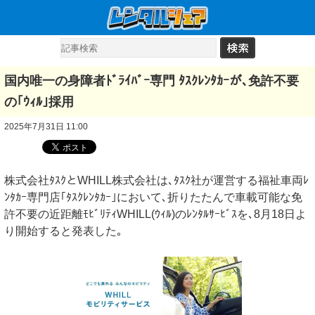
国内唯一の身障者ﾄﾞﾗｲﾊﾞｰ専門 ﾀｽｸﾚﾝﾀｶｰが､免許不要
の｢ｳｨﾙ｣採用
2025年7月31日 11:00
株式会社ﾀｽｸとWHILL株式会社は､ﾀｽｸ社が運営する福祉車両ﾚ
ﾝﾀｶｰ専門店｢ﾀｽｸﾚﾝﾀｶｰ｣において､折りたたんで車載可能な免
許不要の近距離ﾓﾋﾞﾘﾃｨWHILL(ｳｨﾙ)のﾚﾝﾀﾙｻｰﾋﾞｽを､8月18日よ
り開始すると発表した｡