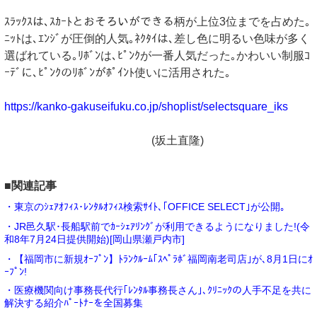
ｽﾗｯｸｽは､ｽｶｰﾄとおそろいができる柄が上位3位までを占めた｡
ﾆｯﾄは､ｴﾝｼﾞが圧倒的人気｡ﾈｸﾀｲは､差し色に明るい色味が多く
選ばれている｡ﾘﾎﾞﾝは､ﾋﾟﾝｸが一番人気だった｡かわいい制服ｺ
ｰﾃﾞに､ﾋﾟﾝｸのﾘﾎﾞﾝがﾎﾟｲﾝﾄ使いに活用された｡
https://kanko-gakuseifuku.co.jp/shoplist/selectsquare_iks
(坂土直隆)
■関連記事
・東京のｼｪｱｵﾌｨｽ･ﾚﾝﾀﾙｵﾌｨｽ検索ｻｲﾄ､｢OFFICE SELECT｣が公開｡
・JR邑久駅･長船駅前でｶｰｼｪｱﾘﾝｸﾞが利用できるようになりました!(令
和8年7月24日提供開始)[岡山県瀬戸内市]
・【福岡市に新規ｵｰﾌﾟﾝ】ﾄﾗﾝｸﾙｰﾑ｢ｽﾍﾟﾗﾎﾞ福岡南老司店｣が､8月1日にｵ
ｰﾌﾟﾝ!
・医療機関向け事務長代行｢ﾚﾝﾀﾙ事務長さん｣､ｸﾘﾆｯｸの人手不足を共に
解決する紹介ﾊﾟｰﾄﾅｰを全国募集