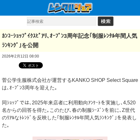
ｶﾝｺｰｼｮｯﾌﾟｲｸｽﾋﾟｱﾘ､ｵｰﾌﾟﾝ3周年記念｢制服ﾚﾝﾀﾙ年間人気
ﾗﾝｷﾝｸﾞ｣を公開
2026年2月12日 08:00
菅公学生服株式会社が運営するKANKO SHOP Select Square
は､ｵｰﾌﾟﾝ3周年を迎えた｡
同ｼｮｯﾌﾟでは､2025年来店者に利用動向ｱﾝｹｰﾄを実施し､4,520
名からの回答を得た｡このたび､春の制服ｼｰｽﾞﾝを前に､Z世代
のﾘｱﾙなﾄﾚﾝﾄﾞを反映した｢制服ﾚﾝﾀﾙ年間人気ﾗﾝｷﾝｸﾞ｣を発表し
た｡