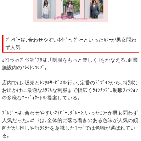
ﾌﾞﾚｻﾞｰは､合わせやすいﾈｲﾋﾞｰ､ｸﾞﾚｰといったｶﾗｰが男女問わ
ず人気
ｶﾝｺｰｼｮｯﾌﾟｲｸｽﾋﾟｱﾘは､｢制服をもっと楽しく｣をかなえる､商業
施設内のｾﾚｸﾄｼｮｯﾌﾟ｡
店内では､販売とﾚﾝﾀﾙｻｰﾋﾞｽを行い､定番のﾃﾞｻﾞｲﾝから､特別な
お出かけに最適なｶﾗﾌﾙな制服まで幅広くﾗｲﾝﾅｯﾌﾟ｡制服ﾌｧｯｼｮﾝ
の多様なｺｰﾃﾞｨﾈｰﾄを提案している｡
ﾌﾞﾚｻﾞｰは､合わせやすいﾈｲﾋﾞｰ､ｸﾞﾚｰといったｶﾗｰが男女問わず
人気だった｡ｽｶｰﾄは､全体的に落ち着きのある色味が人気の傾
向だが､推しやｷｬﾗｸﾀｰを意識したｺｰﾃﾞでは色物が選ばれてい
る｡