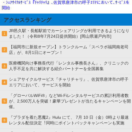
・ｼｪｱｻｲｸﾙｻｰﾋﾞｽ『ﾁｬﾘﾁｬﾘ』､佐賀県唐津市の呼子ｴﾘｱにおいて､ｻｰﾋﾞｽを
開始
アクセスランキング
JR邑久駅・長船駅前でカーシェアリングが利用できるようになり
1
ました！（令和8年7月24日提供開始）[岡山県瀬戸内市]
【福岡市に新規オープン】トランクルーム「スペラボ福岡南老司
2
店」が、8月1日にオープン！
医療機関向け事務長代行「レンタル事務長さん」、クリニックの
3
人手不足を共に解決する紹介パートナーを全国募集
シェアサイクルサービス『チャリチャリ』、佐賀県唐津市の呼子
4
エリアにおいて、サービスを開始
「グローバルWiFi®」などWi-Fiレンタルサービスの累計利用者数
が、2,500万人を突破！豪華プレゼントが当たるキャンペーンを開
5
催。
『プラダを着た悪魔2』Hulu にて、 7⽉ 10 ⽇（金）0時より最速
6
レンタル配信決定︕同時にポイントバックキャンペーンも実施