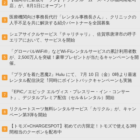
2
店」が、8月1日にオープン！
医療機関向け事務長代行「レンタル事務長さん」、クリニックの
3
人手不足を共に解決する紹介パートナーを全国募集
シェアサイクルサービス『チャリチャリ』、佐賀県唐津市の呼子
4
エリアにおいて、サービスを開始
「グローバルWiFi®」などWi-Fiレンタルサービスの累計利用者数
が、2,500万人を突破！豪華プレゼントが当たるキャンペーンを開
5
催。
『プラダを着た悪魔2』Hulu にて、 7⽉ 10 ⽇（金）0時より最速
6
レンタル配信決定︕同時にポイントバックキャンペーンも実施
『EPiC／エピック エルヴィス・プレスリー・イン・コンサー
7
ト』、デジタルプレミア配信（セル＆レンタル）開始
リクルートスーツ無料レンタルサービス「カリクル」が、キャン
8
ペーン第3弾を開始
【トモズ×CHARGESPOT】初めての方限定！トモズで使える3時
9
間相当のクーポンを配布中