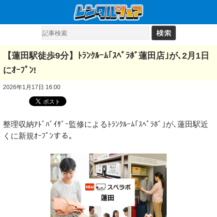
【蓮田駅徒歩9分】ﾄﾗﾝｸﾙｰﾑ｢ｽﾍﾟﾗﾎﾞ蓮田店｣が､2月1日
にｵｰﾌﾟﾝ!
2026年1月17日 16:00
整理収納ｱﾄﾞﾊﾞｲｻﾞｰ監修によるﾄﾗﾝｸﾙｰﾑ｢ｽﾍﾟﾗﾎﾞ｣が､蓮田駅近
くに新規ｵｰﾌﾟﾝする｡