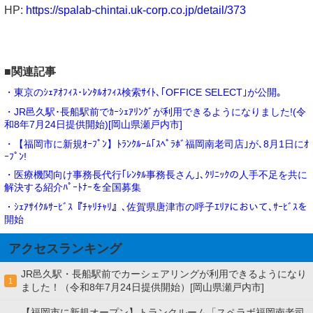
HP:
https://spalab-chintai.uk-corp.co.jp/detail/373
■関連記事
・東京のｼｪｱｵﾌｨｽ･ﾚﾝﾀﾙｵﾌｨｽ検索ｻｲﾄ､｢OFFICE SELECT｣が公開｡
・JR邑久駅･長船駅前でｶｰｼｪｱﾘﾝｸﾞが利用できるようになりました!(令
和8年7月24日提供開始)[岡山県瀬戸内市]
・【福岡市に新規ｵｰﾌﾟﾝ】ﾄﾗﾝｸﾙｰﾑ｢ｽﾍﾟﾗﾎﾞ福岡南老司店｣が､8月1日にｵ
ｰﾌﾟﾝ!
・医療機関向け事務長代行｢ﾚﾝﾀﾙ事務長さん｣､ｸﾘﾆｯｸの人手不足を共に
解決する紹介ﾊﾟｰﾄﾅｰを全国募集
・ｼｪｱｻｲｸﾙｻｰﾋﾞｽ『ﾁｬﾘﾁｬﾘ』､佐賀県唐津市の呼子ｴﾘｱにおいて､ｻｰﾋﾞｽを
開始
アクセスランキング
JR邑久駅・長船駅前でカーシェアリングが利用できるようになり
1
ました！（令和8年7月24日提供開始）[岡山県瀬戸内市]
【福岡市に新規オープン】トランクルーム「スペラボ福岡南老司