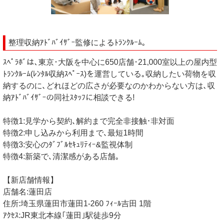
整理収納ｱﾄﾞﾊﾞｲｻﾞｰ監修によるﾄﾗﾝｸﾙｰﾑ｡
ｽﾍﾟﾗﾎﾞは､東京･大阪を中心に650店舗･21,000室以上の屋内型
ﾄﾗﾝｸﾙｰﾑ(ﾚﾝﾀﾙ収納ｽﾍﾟｰｽ)を運営している｡収納したい荷物を収
納するのに､どれほどの広さが必要なのかわからない方は､収
納ｱﾄﾞﾊﾞｲｻﾞｰの同社ｽﾀｯﾌに相談できる!
特徴1:見学から契約､解約まで完全非接触･非対面
特徴2:申し込みから利用まで､最短1時間
特徴3:安心のﾀﾞﾌﾞﾙｾｷｭﾘﾃｨｰ&監視体制
特徴4:新築で､清潔感がある店舗｡
【新店舗情報】
店舗名:蓮田店
住所:埼玉県蓮田市蓮田1-260 ﾌｨｰﾙ吉田 1階
ｱｸｾｽ:JR東北本線｢蓮田｣駅徒歩9分