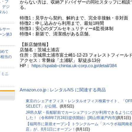
ス・プ
からない方は、収納アドバイザーの同社スタッフに相談
、デジ
る。
タル）
特徴1：見学から契約、解約まで、完全非接触・非対面
特徴2：申し込みから利用まで、最短1時間
特徴3：安心のダブルセキュリティー&監視体制
ルサー
特徴4：新築で、清潔感がある店舗。
ーン第3
【新店舗情報】
店舗名：茨城土浦店
初めて
住所：茨城県土浦市富士崎1-12-23 フォレストフィールド 
間相当の
アクセス：常磐線「土浦駅」 駅徒歩13分
HP：
https://spalab-chintai.uk-corp.co.jp/detail/384
「ミニ
Amazon.co.jp : レンタルNS に関連する商品
東京のシェアオフィス・レンタルオフィス検索サイト、「OFF
SELECT」が公開。
(8月5日)
JR邑久駅・長船駅前でカーシェアリングが利用できるように
した！（令和8年7月24日提供開始）[岡山県瀬戸内市]
(8月1日)
【福岡市に新規オープン】トランクルーム「スペラボ福岡南
店」が、8月1日にオープン！
(8月1日)