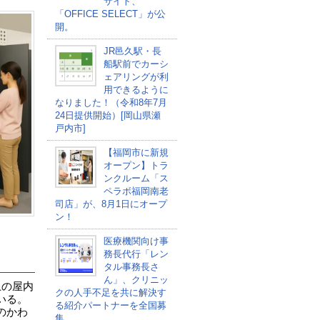
サイト、
「OFFICE SELECT」が公
開。
JR邑久駅・長
船駅前でカーシ
ェアリングが利
用できるように
なりました！（令和8年7月
24日提供開始）[岡山県瀬
戸内市]
【福岡市に新規
オープン】トラ
ンクルーム「ス
ペラボ福岡南老
司店」が、8月1日にオープ
ン！
医療機関向け事
務長代行「レン
タル事務長さ
ん」、クリニッ
上の屋内
クの人手不足を共に解決す
いる。
る紹介パートナーを全国募
のかわ
集