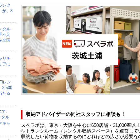
ランク
」が、8
ンタル
手不足
を全国
ャリチ
リアに
Fiレン
,500
当たる
にて、
収納アドバイザーの同社スタッフに相談も！
ンタル
クキャ
スペラボは、東京・大阪を中心に650店舗・21,000室以
型トランクルーム（レンタル収納スペース）を運営して
収納したい荷物を収納するのにどれほどの広さが必要な