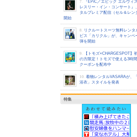
7.
『EPiC／エピック エルヴィ
レスリー・イン・コンサート』
タルプレミア配信（セル＆レン
開始
8.
リクルートスーツ無料レンタ
ビス「カリクル」が、キャンペ
弾を開始
9.
【トモズ×CHARGESPOT】
の方限定！トモズで使える3時
クーポンを配布中
10.
着物レンタルVASARAが、
浴衣」スタイルを発表
特集