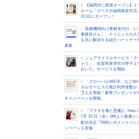
2.
【福岡市に新規オープン】ト
ルーム「スペラボ福岡南老司店
月1日にオープン！
3.
医療機関向け事務長代行「レ
事務長さん」、クリニックの人
を共に解決する紹介パートナー
募集
4.
シェアサイクルサービス『チ
ャリ』、佐賀県唐津市の呼子エ
おいて、サービスを開始
5.
「グローバルWiFi®」などWi-
タルサービスの累計利用者数が、2
万人を突破！豪華プレゼントが
キャンペーンを開催。
6.
『プラダを着た悪魔2』Hulu 
7⽉ 10 ⽇（金）0時より最速レ
配信決定︕同時にポイントバッ
ンペーンも実施