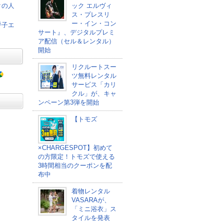
クの人
ック エルヴィ
ス・プレスリ
ー・イン・コン
呼子エ
サート』、デジタルプレミ
ア配信（セル＆レンタル）
開始
リクルートスー
ツ無料レンタル
サービス「カリ
クル」が、キャ
ンペーン第3弾を開始
【トモズ
×CHARGESPOT】初めて
の方限定！トモズで使える
3時間相当のクーポンを配
布中
着物レンタル
VASARAが、
「ミニ浴衣」ス
タイルを発表