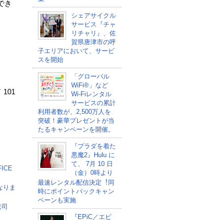
でき
シェアサイクル
サービス『チャ
リチャリ』、佐
賀県唐津市の呼
子エリアにおいて、サービ
スを開始
「グローバル
WiFi®」など
101
Wi-Fiレンタル
サービスの累計
利用者数が、2,500万人を
突破！豪華プレゼントが当
たるキャンペーンを開催。
『プラダを着た
悪魔2』Hulu に
て、 7⽉ 10 ⽇
ICE
（金）0時より
最速レンタル配信決定︕同
なりま
時にポイントバックキャン
ペーンも実施
老司
『EPiC／エピ