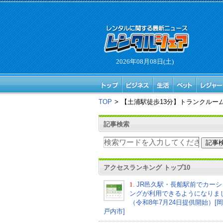
2026年08月08日(土)
TOP
>
【土浦駅徒歩13分】トランクルー
記事検索
アクセスランキング トップ10
1.
JR邑久駅・長船駅前でカーシ
ングが利用できるようになりま
（令和8年7月24日提供開始）[
戸内市]