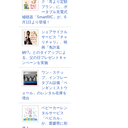
ク「耳より定額
プラン」に、ポ
ータブル充電式
補聴器「SmartRIC」が、6
月1日より登場！
シェアサイクル
サービス『チャ
リチャリ』、映
画『免許返
納!?』とのタイアップによ
る、父の日プレゼントキャ
ンペーンを実施
ワン・ステッ
プ、インフレー
タブル設備「ペ
ンギンミストウ
ォール」のレンタル在庫を
増台
ベビーカーレン
タルサービス
「ベビカル」
が、愛媛県に初