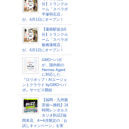
分】トランクル
ーム「スペラボ
平塚明石店」
が、6月1日にオープン！
【蓮根駅徒歩6
分】トランクル
ーム「スペラボ
板橋蓮根店」
が、6月1日にオープン！
GMOペパボ
が、国内初の
Hermes Agent
に対応した、
『ロリポップ！AIエージェ
ントクラウド byGMOペパ
ボ』サービス開始
【福岡・九州最
安値へ挑戦】24
時間レンタルス
タジオBUZZ福
岡本店、4〜6月限定の「お
試しキャンペーン」を実