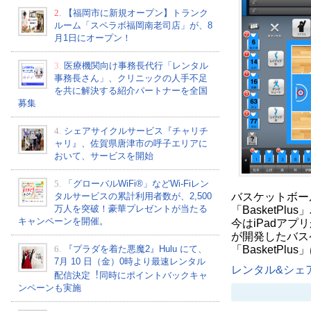
2.
【福岡市に新規オープン】トランク
ルーム「スペラボ福岡南老司店」が、8
月1日にオープン！
3.
医療機関向け事務長代行「レンタル
事務長さん」、クリニックの人手不足
を共に解決する紹介パートナーを全国
募集
4.
シェアサイクルサービス『チャリチ
ャリ』、佐賀県唐津市の呼子エリアに
おいて、サービスを開始
5.
「グローバルWiFi®」などWi-Fiレン
バスケットボー
タルサービスの累計利用者数が、2,500
万人を突破！豪華プレゼントが当たる
「BasketP
キャンペーンを開催。
今はiPadア
が開発したバス
「BasketPl
6.
『プラダを着た悪魔2』Hulu にて、
7⽉ 10 ⽇（金）0時より最速レンタル
レンタル&シェア
配信決定︕同時にポイントバックキャ
ンペーンも実施