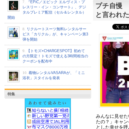
7.
『EPiC／エピック エルヴィス・プ
プチ自慢
レスリー・イン・コンサート』、デジ
タルプレミア配信（セル＆レンタル）
と言われ
開始
8.
リクルートスーツ無料レンタルサー
ビス「カリクル」が、キャンペーン第3
弾を開始
9.
【トモズ×CHARGESPOT】初めて
の方限定！トモズで使える3時間相当の
クーポンを配布中
10.
着物レンタルVASARAが、「ミニ
浴衣」スタイルを発表
特集
みんなに見せた
たの？」キャン
とした幸せを呼