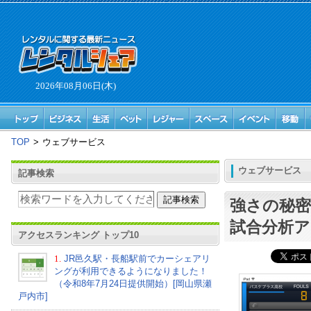
2026年08月06日(木)
TOP
>
ウェブサービス
ウェブサービス
記事検索
強さの秘
試合分析アプ
アクセスランキング トップ10
1.
JR邑久駅・長船駅前でカーシェアリ
ングが利用できるようになりました！
（令和8年7月24日提供開始）[岡山県瀬
戸内市]