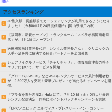
開始
アクセスランキング
JR邑久駅・長船駅前でカーシェアリングが利用できるようになり
1
ました！（令和8年7月24日提供開始）[岡山県瀬戸内市]
【福岡市に新規オープン】トランクルーム「スペラボ福岡南老司
2
店」が、8月1日にオープン！
医療機関向け事務長代行「レンタル事務長さん」、クリニックの
3
人手不足を共に解決する紹介パートナーを全国募集
シェアサイクルサービス『チャリチャリ』、佐賀県唐津市の呼子
4
エリアにおいて、サービスを開始
「グローバルWiFi®」などWi-Fiレンタルサービスの累計利用者数
が、2,500万人を突破！豪華プレゼントが当たるキャンペーンを開
5
催。
『プラダを着た悪魔2』Hulu にて、 7⽉ 10 ⽇（金）0時より最速
6
レンタル配信決定︕同時にポイントバックキャンペーンも実施
『EPiC／エピック エルヴィス・プレスリー・イン・コンサー
7