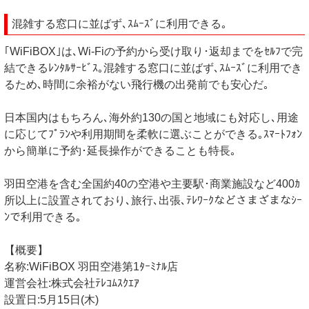
混雑する窓口に並ばず､ｽﾑｰｽﾞに利用できる｡
｢WiFiBOX｣は､Wi-Fiの予約から受け取り･返却までをｾﾙﾌで完
結できるﾚﾝﾀﾙｻｰﾋﾞｽ｡混雑する窓口に並ばず､ｽﾑｰｽﾞに利用でき
るため､時間に余裕がない飛行機の出発前でも安心だ｡
日本国内はもちろん､海外約130の国と地域にも対応し､用途
に応じてﾌﾟﾗﾝや利用期間を柔軟に選ぶことができる｡ｽﾏｰﾄﾌｫﾝ
から簡単に予約･延長操作ができることも特長｡
羽田空港を含む全国約40の空港や主要駅･商業施設など400ｶ
所以上に設置されており､旅行､出張､ﾃﾚﾜｰｸなどさまざまなｼｰ
ﾝで利用できる｡
【概要】
名称:WiFiBOX 羽田空港第1ﾀｰﾐﾅﾙ店
運営会社:株式会社ﾃﾚｺﾑｽｸｴｱ
設置日:5月15日(木)