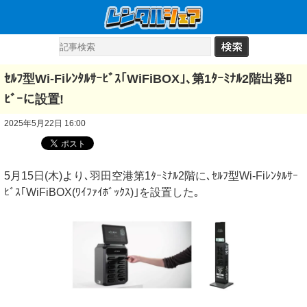
ｾﾙﾌ型Wi-Fiﾚﾝﾀﾙｻｰﾋﾞｽ｢WiFiBOX｣､第1ﾀｰﾐﾅﾙ2階出発ﾛ
ﾋﾞｰに設置!
2025年5月22日 16:00
5月15日(木)より､羽田空港第1ﾀｰﾐﾅﾙ2階に､ｾﾙﾌ型Wi-Fiﾚﾝﾀﾙｻｰ
ﾋﾞｽ｢WiFiBOX(ﾜｲﾌｧｲﾎﾞｯｸｽ)｣を設置した｡