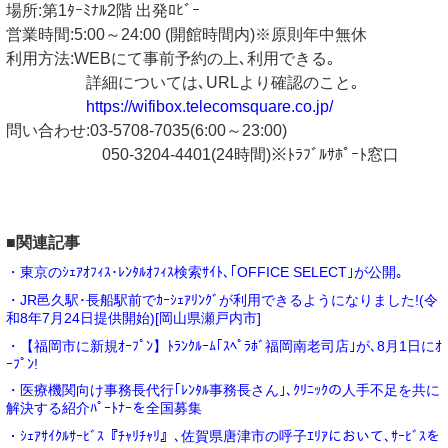
場所:第1ﾀｰﾐﾅﾙ2階 出発ﾛﾋﾞｰ
営業時間:5:00～24:00 (開館時間内)※原則年中無休
利用方法:WEBにて事前予約の上､利用できる｡
詳細については､URLより確認のこと｡
https://wifibox.telecomsquare.co.jp/
問い合わせ:03-5708-7035(6:00～23:00)
050-3204-4401(24時間)※ﾄﾗﾌﾞﾙｻﾎﾟｰﾄ窓口
■関連記事
・東京のｼｪｱｵﾌｨｽ･ﾚﾝﾀﾙｵﾌｨｽ検索ｻｲﾄ､｢OFFICE SELECT｣が公開｡
・JR邑久駅･長船駅前でｶｰｼｪｱﾘﾝｸﾞが利用できるようになりました!(令
和8年7月24日提供開始)[岡山県瀬戸内市]
・【福岡市に新規ｵｰﾌﾟﾝ】ﾄﾗﾝｸﾙｰﾑ｢ｽﾍﾟﾗﾎﾞ福岡南老司店｣が､8月1日にｵ
ｰﾌﾟﾝ!
・医療機関向け事務長代行｢ﾚﾝﾀﾙ事務長さん｣､ｸﾘﾆｯｸの人手不足を共に
解決する紹介ﾊﾟｰﾄﾅｰを全国募集
・ｼｪｱｻｲｸﾙｻｰﾋﾞｽ『ﾁｬﾘﾁｬﾘ』､佐賀県唐津市の呼子ｴﾘｱにおいて､ｻｰﾋﾞｽを