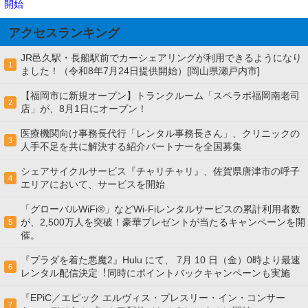
開始
アクセスランキング
JR邑久駅・長船駅前でカーシェアリングが利用できるようになり
1
ました！（令和8年7月24日提供開始）[岡山県瀬戸内市]
【福岡市に新規オープン】トランクルーム「スペラボ福岡南老司
2
店」が、8月1日にオープン！
医療機関向け事務長代行「レンタル事務長さん」、クリニックの
3
人手不足を共に解決する紹介パートナーを全国募集
シェアサイクルサービス『チャリチャリ』、佐賀県唐津市の呼子
4
エリアにおいて、サービスを開始
「グローバルWiFi®」などWi-Fiレンタルサービスの累計利用者数
が、2,500万人を突破！豪華プレゼントが当たるキャンペーンを開
5
催。
『プラダを着た悪魔2』Hulu にて、 7⽉ 10 ⽇（金）0時より最速
6
レンタル配信決定︕同時にポイントバックキャンペーンも実施
『EPiC／エピック エルヴィス・プレスリー・イン・コンサー
7