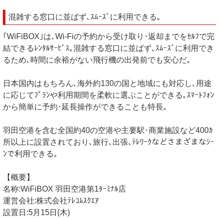
混雑する窓口に並ばず､ｽﾑｰｽﾞに利用できる｡
｢WiFiBOX｣は､Wi-Fiの予約から受け取り･返却までをｾﾙﾌで完
結できるﾚﾝﾀﾙｻｰﾋﾞｽ｡混雑する窓口に並ばず､ｽﾑｰｽﾞに利用でき
るため､時間に余裕がない飛行機の出発前でも安心だ｡
日本国内はもちろん､海外約130の国と地域にも対応し､用途
に応じてﾌﾟﾗﾝや利用期間を柔軟に選ぶことができる｡ｽﾏｰﾄﾌｫﾝ
から簡単に予約･延長操作ができることも特長｡
羽田空港を含む全国約40の空港や主要駅･商業施設など400ｶ
所以上に設置されており､旅行､出張､ﾃﾚﾜｰｸなどさまざまなｼｰ
ﾝで利用できる｡
【概要】
名称:WiFiBOX 羽田空港第1ﾀｰﾐﾅﾙ店
運営会社:株式会社ﾃﾚｺﾑｽｸｴｱ
設置日:5月15日(木)