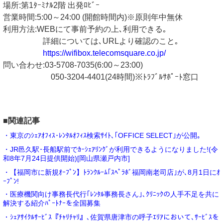
場所:第1ﾀｰﾐﾅﾙ2階 出発ﾛﾋﾞｰ
営業時間:5:00～24:00 (開館時間内)※原則年中無休
利用方法:WEBにて事前予約の上､利用できる｡
詳細については､URLより確認のこと｡
https://wifibox.telecomsquare.co.jp/
問い合わせ:03-5708-7035(6:00～23:00)
050-3204-4401(24時間)※ﾄﾗﾌﾞﾙｻﾎﾟｰﾄ窓口
■関連記事
・東京のｼｪｱｵﾌｨｽ･ﾚﾝﾀﾙｵﾌｨｽ検索ｻｲﾄ､｢OFFICE SELECT｣が公開｡
・JR邑久駅･長船駅前でｶｰｼｪｱﾘﾝｸﾞが利用できるようになりました!(令
和8年7月24日提供開始)[岡山県瀬戸内市]
・【福岡市に新規ｵｰﾌﾟﾝ】ﾄﾗﾝｸﾙｰﾑ｢ｽﾍﾟﾗﾎﾞ福岡南老司店｣が､8月1日にｵ
ｰﾌﾟﾝ!
・医療機関向け事務長代行｢ﾚﾝﾀﾙ事務長さん｣､ｸﾘﾆｯｸの人手不足を共に
解決する紹介ﾊﾟｰﾄﾅｰを全国募集
・ｼｪｱｻｲｸﾙｻｰﾋﾞｽ『ﾁｬﾘﾁｬﾘ』､佐賀県唐津市の呼子ｴﾘｱにおいて､ｻｰﾋﾞｽを