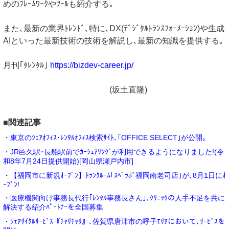
めのﾌﾚｰﾑﾜｰｸやﾂｰﾙも紹介する｡
また､最新の業界ﾄﾚﾝﾄﾞ､特に､DX(ﾃﾞｼﾞﾀﾙﾄﾗﾝｽﾌｫｰﾒｰｼｮﾝ)や生成
AIといった最新技術の技術を解説し､最新の知識を提供する｡
月刊｢ﾀﾚﾝﾀﾙ｣
https://bizdev-career.jp/
(坂土直隆)
■関連記事
・東京のｼｪｱｵﾌｨｽ･ﾚﾝﾀﾙｵﾌｨｽ検索ｻｲﾄ､｢OFFICE SELECT｣が公開｡
・JR邑久駅･長船駅前でｶｰｼｪｱﾘﾝｸﾞが利用できるようになりました!(令
和8年7月24日提供開始)[岡山県瀬戸内市]
・【福岡市に新規ｵｰﾌﾟﾝ】ﾄﾗﾝｸﾙｰﾑ｢ｽﾍﾟﾗﾎﾞ福岡南老司店｣が､8月1日にｵ
ｰﾌﾟﾝ!
・医療機関向け事務長代行｢ﾚﾝﾀﾙ事務長さん｣､ｸﾘﾆｯｸの人手不足を共に
解決する紹介ﾊﾟｰﾄﾅｰを全国募集
・ｼｪｱｻｲｸﾙｻｰﾋﾞｽ『ﾁｬﾘﾁｬﾘ』､佐賀県唐津市の呼子ｴﾘｱにおいて､ｻｰﾋﾞｽを