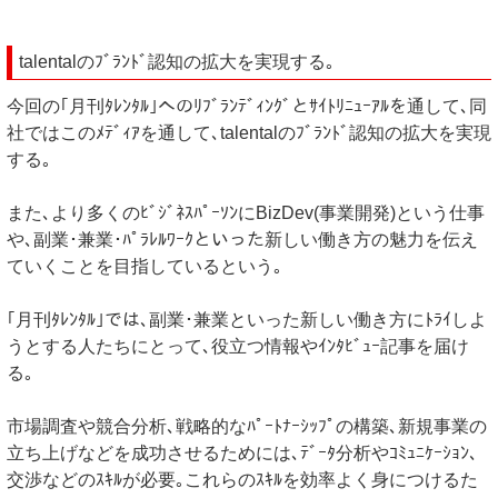
talentalのﾌﾞﾗﾝﾄﾞ認知の拡大を実現する｡
今回の｢月刊ﾀﾚﾝﾀﾙ｣へのﾘﾌﾞﾗﾝﾃﾞｨﾝｸﾞとｻｲﾄﾘﾆｭｰｱﾙを通して､同
社ではこのﾒﾃﾞｨｱを通して､talentalのﾌﾞﾗﾝﾄﾞ認知の拡大を実現
する｡
また､より多くのﾋﾞｼﾞﾈｽﾊﾟｰｿﾝにBizDev(事業開発)という仕事
や､副業･兼業･ﾊﾟﾗﾚﾙﾜｰｸといった新しい働き方の魅力を伝え
ていくことを目指しているという｡
｢月刊ﾀﾚﾝﾀﾙ｣では､副業･兼業といった新しい働き方にﾄﾗｲしよ
うとする人たちにとって､役立つ情報やｲﾝﾀﾋﾞｭｰ記事を届け
る｡
市場調査や競合分析､戦略的なﾊﾟｰﾄﾅｰｼｯﾌﾟの構築､新規事業の
立ち上げなどを成功させるためには､ﾃﾞｰﾀ分析やｺﾐｭﾆｹｰｼｮﾝ､
交渉などのｽｷﾙが必要｡これらのｽｷﾙを効率よく身につけるた