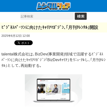
ﾋﾞｼﾞﾈｽﾊﾟｰｿﾝに向けたｷｬﾘｱﾏｶﾞｼﾞﾝ､｢月刊ﾀﾚﾝﾀﾙ｣開設
2025年6月12日 12:00
talental株式会社は､BizDev(事業開発)領域で活躍するﾋﾞｼﾞﾈｽ
ﾊﾟｰｿﾝに向けたｷｬﾘｱﾏｶﾞｼﾞﾝ｢BizDevｷｬﾘｱ｣をﾘﾆｭｰｱﾙし､｢月刊ﾀﾚﾝ
ﾀﾙ｣として､再始動する｡