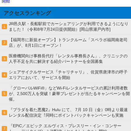
開始
アクセスランキング
JR邑久駅・長船駅前でカーシェアリングが利用できるようになり
1
ました！（令和8年7月24日提供開始）[岡山県瀬戸内市]
【福岡市に新規オープン】トランクルーム「スペラボ福岡南老司
2
店」が、8月1日にオープン！
医療機関向け事務長代行「レンタル事務長さん」、クリニックの
3
人手不足を共に解決する紹介パートナーを全国募集
シェアサイクルサービス『チャリチャリ』、佐賀県唐津市の呼子
4
エリアにおいて、サービスを開始
「グローバルWiFi®」などWi-Fiレンタルサービスの累計利用者数
が、2,500万人を突破！豪華プレゼントが当たるキャンペーンを開
5
催。
『プラダを着た悪魔2』Hulu にて、 7⽉ 10 ⽇（金）0時より最速
6
レンタル配信決定︕同時にポイントバックキャンペーンも実施
『EPiC／エピック エルヴィス・プレスリー・イン・コンサー
7