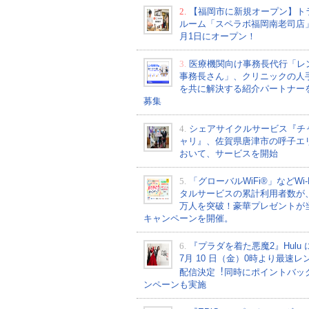
2.
【福岡市に新規オープン】ト
ルーム「スペラボ福岡南老司店
月1日にオープン！
3.
医療機関向け事務長代行「レ
事務長さん」、クリニックの人
を共に解決する紹介パートナー
募集
4.
シェアサイクルサービス『チ
ャリ』、佐賀県唐津市の呼子エ
おいて、サービスを開始
5.
「グローバルWiFi®」などWi-
タルサービスの累計利用者数が、2
万人を突破！豪華プレゼントが
キャンペーンを開催。
6.
『プラダを着た悪魔2』Hulu 
7⽉ 10 ⽇（金）0時より最速レ
配信決定︕同時にポイントバッ
ンペーンも実施