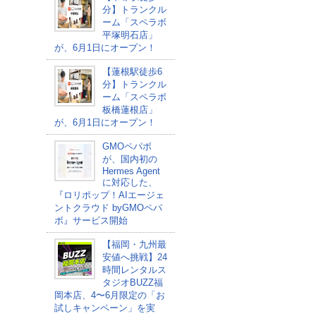
分】トランクル
ーム「スペラボ
平塚明石店」
が、6月1日にオープン！
【蓮根駅徒歩6
分】トランクル
ーム「スペラボ
板橋蓮根店」
が、6月1日にオープン！
GMOペパボ
が、国内初の
Hermes Agent
に対応した、
『ロリポップ！AIエージェ
ントクラウド byGMOペパ
ボ』サービス開始
【福岡・九州最
安値へ挑戦】24
時間レンタルス
タジオBUZZ福
岡本店、4〜6月限定の「お
試しキャンペーン」を実