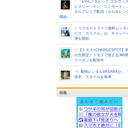
7.
『EPiC／エピック エルヴィ
レスリー・イン・コンサート』
タルプレミア配信（セル＆レン
開始
8.
リクルートスーツ無料レンタ
ビス「カリクル」が、キャンペ
弾を開始
9.
【トモズ×CHARGESPOT】
の方限定！トモズで使える3時
クーポンを配布中
10.
着物レンタルVASARAが、
浴衣」スタイルを発表
特集