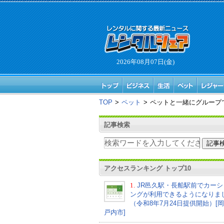
2026年08月07日(金)
TOP
>
ペット
>
ペットと一緒にグループ
記事検索
アクセスランキング トップ10
1.
JR邑久駅・長船駅前でカーシ
ングが利用できるようになりま
（令和8年7月24日提供開始）[
戸内市]