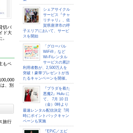
シェアサイクル
サービス『チャ
リチャリ』、佐
賀県唐津市の呼
貸切バ
子エリアにおいて、サービ
イド大
スを開始
た。
「グローバル
WiFi®」など
リ
Wi-Fiレンタル
サービスの累計
主もペ
利用者数が、2,500万人を
突破！豪華プレゼントが当
たるキャンペーンを開催。
,000
ては、別
『プラダを着た
悪魔2』Hulu に
て、 7⽉ 10 ⽇
（金）0時より
最速レンタル配信決定︕同
時にポイントバックキャン
ペーンも実施
ス旅行
『EPiC／エピ