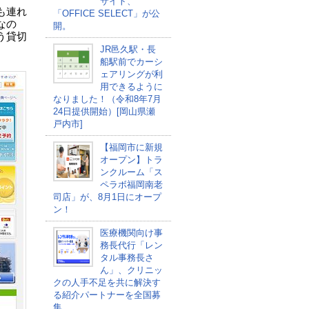
サイト、
も連れ
「OFFICE SELECT」が公
なの
開。
う貸切
JR邑久駅・長
船駅前でカーシ
ェアリングが利
用できるように
なりました！（令和8年7月
24日提供開始）[岡山県瀬
戸内市]
【福岡市に新規
オープン】トラ
ンクルーム「ス
ペラボ福岡南老
司店」が、8月1日にオープ
ン！
医療機関向け事
務長代行「レン
タル事務長さ
ん」、クリニッ
クの人手不足を共に解決す
る紹介パートナーを全国募
集