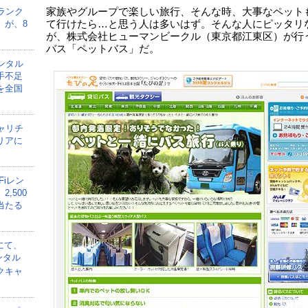
ランク
家族やグループで楽しい旅行、そんな時、大事なペット
」が、8
て行けたら…と思う人は多いはず。そんな人にピッタリ
が、株式会社ヒューマンビークル（東京都江東区）が行
バス「ペットバス」だ。
ンタル
手不足
を全国
ャリチ
リアに
Fiレン
,500
当たる
にて、
ンタル
クキャ