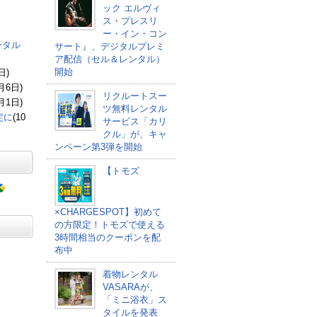
ック エルヴィ
ス・プレスリ
ー・イン・コン
ンタル
サート』、デジタルプレミ
ア配信（セル＆レンタル）
開始
日)
1月6日)
リクルートスー
1月1日)
ツ無料レンタル
定に
(10
サービス「カリ
クル」が、キャ
ンペーン第3弾を開始
【トモズ
×CHARGESPOT】初めて
の方限定！トモズで使える
3時間相当のクーポンを配
布中
着物レンタル
VASARAが、
「ミニ浴衣」ス
タイルを発表