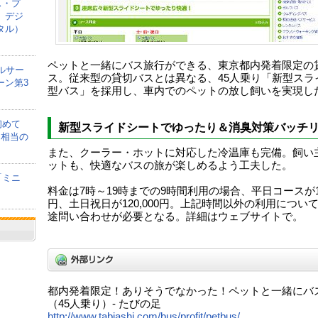
ス・プ
、デジ
タル）
ペットと一緒にバス旅行ができる、東京都内発着限定の
ルサー
ス。従来型の貸切バスとは異なる、45人乗り「新型スラ
ーン第3
型バス」を採用し、車内でのペットの放し飼いを実現し
初めて
新型スライドシートでゆったり＆消臭対策バッチ
間相当の
また、クーラー・ホットに対応した冷温庫も完備。飼い
ットも、快適なバスの旅が楽しめるよう工夫した。
「ミニ
料金は7時～19時までの9時間利用の場合、平日コースが100
円、土日祝日が120,000円。上記時間以外の利用につい
途問い合わせが必要となる。詳細はウェブサイトで。
都内発着限定！ありそうでなかった！ペットと一緒にバ
（45人乗り）- たびの足
http://www.tabiashi.com/bus/profit/petbus/