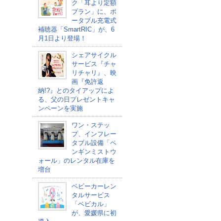
ク「耳より定額
プラン」に、ポ
ータブル充電式
補聴器「SmartRIC」が、6
月1日より登場！
シェアサイクル
サービス『チャ
リチャリ』、映
画『免許返
納!?』とのタイアップによ
る、父の日プレゼントキャ
ンペーンを実施
ワン・ステッ
プ、インフレー
タブル設備「ペ
ンギンミストウ
ォール」のレンタル在庫を
増台
ベビーカーレン
タルサービス
「ベビカル」
が、愛媛県に初