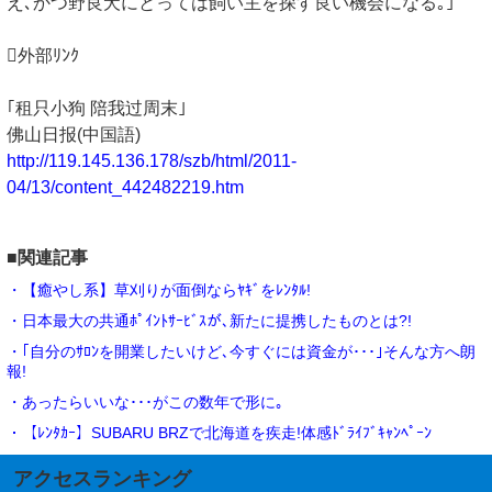
え､かつ野良犬にとっては飼い主を探す良い機会になる｡｣
外部ﾘﾝｸ
｢租只小狗 陪我过周末｣
佛山日报(中国語)
http://119.145.136.178/szb/html/2011-
04/13/content_442482219.htm
■関連記事
・【癒やし系】草刈りが面倒ならﾔｷﾞをﾚﾝﾀﾙ!
・日本最大の共通ﾎﾟｲﾝﾄｻｰﾋﾞｽが､新たに提携したものとは?!
・｢自分のｻﾛﾝを開業したいけど､今すぐには資金が･･･｣そんな方へ朗
報!
・あったらいいな･･･がこの数年で形に｡
・【ﾚﾝﾀｶｰ】SUBARU BRZで北海道を疾走!体感ﾄﾞﾗｲﾌﾞｷｬﾝﾍﾟｰﾝ
アクセスランキング