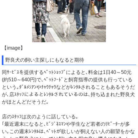
【image】
野良犬の飼い主探しにもなると期待
同ｻｰﾋﾞｽを提供するﾍﾟｯﾄｼｮｯﾌﾟによると､料金は1日40～50元
(約510～640円)で､ﾍﾟｯﾄﾌｰﾄﾞと飼育指導の提供も行っている
という｡ﾀﾞﾙﾒｼｱﾝやﾁｬｳﾁｬｳなどがﾚﾝﾀﾙされることもあるそうだ
が､店ｽﾀｯﾌによるとﾚﾝﾀﾙされているのは､持ち込まれた野良犬
がほとんどだそうだ｡
店のｽﾀｯﾌは次のように話している｡
｢最近週末になると､ﾋﾞｼﾞﾈｽﾏﾝや学生など若者のﾘﾋﾟｰﾀｰが多
い｡この週末ﾚﾝﾀﾙは､ﾍﾟｯﾄが欲しいが飼えない人の願望をかな