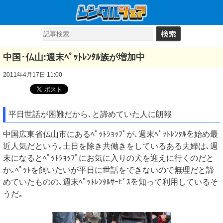
中国･仏山:週末ﾍﾟｯﾄﾚﾝﾀﾙ族が増加中
2011年4月17日 11:00
平日世話が困難だから､と諦めていた人に朗報
中国広東省仏山市にあるﾍﾟｯﾄｼｮｯﾌﾟが､週末ﾍﾟｯﾄﾚﾝﾀﾙを始め最
近人気だという｡土日を除き共働きをしているある夫婦は､週
末になるとﾍﾟｯﾄｼｮｯﾌﾟにお気に入りの犬を迎えに行くのだと
か｡ﾍﾟｯﾄを飼いたいが平日に世話をできないので無理だと諦
めていたものの､週末ﾍﾟｯﾄﾚﾝﾀﾙｻｰﾋﾞｽを知って利用しているそ
うだ｡