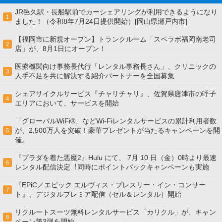
JR邑久駅・長船駅前でカーシェアリングが利用できるようになり
1
ました！（令和8年7月24日提供開始）[岡山県瀬戸内市]
【福岡市に新規オープン】トランクルーム「スペラボ福岡南老司
2
店」が、8月1日にオープン！
医療機関向け事務長代行「レンタル事務長さん」、クリニックの
3
人手不足を共に解決する紹介パートナーを全国募集
シェアサイクルサービス『チャリチャリ』、佐賀県唐津市の呼子
4
エリアにおいて、サービスを開始
「グローバルWiFi®」などWi-Fiレンタルサービスの累計利用者数
が、2,500万人を突破！豪華プレゼントが当たるキャンペーンを開
5
催。
『プラダを着た悪魔2』Hulu にて、 7⽉ 10 ⽇（金）0時より最速
6
レンタル配信決定︕同時にポイントバックキャンペーンも実施
『EPiC／エピック エルヴィス・プレスリー・イン・コンサー
7
ト』、デジタルプレミア配信（セル＆レンタル）開始
リクルートスーツ無料レンタルサービス「カリクル」が、キャン
8
ペーン第3弾を開始