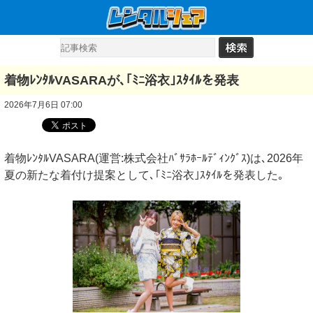
着物ﾚﾝﾀﾙVASARAが､｢ﾐﾆ浴衣｣ｽﾀｲﾙを発表
2026年7月6日 07:00
着物ﾚﾝﾀﾙVASARA(運営:株式会社ﾊﾞｻﾗﾎｰﾙﾃﾞｨﾝｸﾞｽ)は､2026年
夏の新たな着付け提案として､｢ﾐﾆ浴衣｣ｽﾀｲﾙを発表した｡