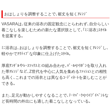
おはしょりを調整することで､裾丈を短くｱﾚﾝｼﾞ
VASARAは､従来の浴衣の固定観念にとらわれず､自分らしい
着こなしを楽しむための新たな選択肢として､｢ﾐﾆ浴衣｣ｽﾀｲﾙ
を提案する｡
ﾐﾆ浴衣は､おはしょりを調整することで､裾丈を短くｱﾚﾝｼﾞし､
軽やかでｱｸﾃｨﾌﾞな印象に仕上げたｽﾀｲﾙ｡
厚底ｻﾝﾀﾞﾙやﾚｰｽｿｯｸｽとの組み合わせ､ﾊﾟｰﾙやﾘﾎﾞﾝを取り入れ
た帯ｱﾚﾝｼﾞなど､Z世代を中心に人気を集めるﾌｧｯｼｮﾝとの相性
も高く､これまでの浴衣とは異なるｺｰﾃﾞｨﾈｰﾄを楽しむことが
できる｡
また､足元が動かしやすくなることで､ﾃｰﾏﾊﾟｰｸやﾗｲﾌﾞｲﾍﾞﾝﾄな
ど長時間の外出にも適した着こなしとなっている｡