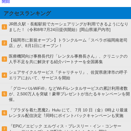
開始
アクセスランキング
JR邑久駅・長船駅前でカーシェアリングが利用できるようになり
1
ました！（令和8年7月24日提供開始）[岡山県瀬戸内市]
【福岡市に新規オープン】トランクルーム「スペラボ福岡南老司
2
店」が、8月1日にオープン！
医療機関向け事務長代行「レンタル事務長さん」、クリニックの
3
人手不足を共に解決する紹介パートナーを全国募集
シェアサイクルサービス『チャリチャリ』、佐賀県唐津市の呼子
4
エリアにおいて、サービスを開始
「グローバルWiFi®」などWi-Fiレンタルサービスの累計利用者数
が、2,500万人を突破！豪華プレゼントが当たるキャンペーンを開
5
催。
『プラダを着た悪魔2』Hulu にて、 7⽉ 10 ⽇（金）0時より最速
6
レンタル配信決定︕同時にポイントバックキャンペーンも実施
『EPiC／エピック エルヴィス・プレスリー・イン・コンサー
7