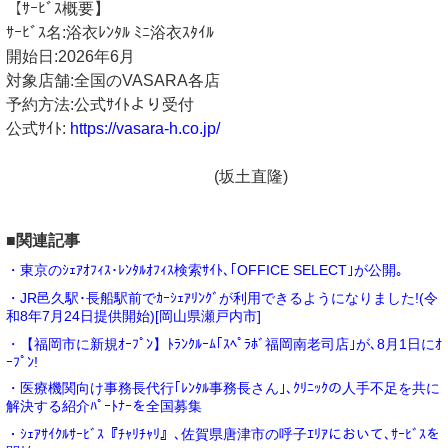
【ｻｰﾋﾞｽ概要】
ｻｰﾋﾞｽ名:浴衣ﾚﾝﾀﾙ ﾐﾆ浴衣ｽﾀｲﾙ
開始日:2026年6月
対象店舗:全国のVASARA各店
予約方法:公式ｻｲﾄより受付
公式ｻｲﾄ:
https://vasara-h.co.jp/
(坂土直隆)
■関連記事
・東京のｼｪｱｵﾌｨｽ･ﾚﾝﾀﾙｵﾌｨｽ検索ｻｲﾄ､｢OFFICE SELECT｣が公開｡
・JR邑久駅･長船駅前でｶｰｼｪｱﾘﾝｸﾞが利用できるようになりました!(令
和8年7月24日提供開始)[岡山県瀬戸内市]
・【福岡市に新規ｵｰﾌﾟﾝ】ﾄﾗﾝｸﾙｰﾑ｢ｽﾍﾟﾗﾎﾞ福岡南老司店｣が､8月1日にｵ
ｰﾌﾟﾝ!
・医療機関向け事務長代行｢ﾚﾝﾀﾙ事務長さん｣､ｸﾘﾆｯｸの人手不足を共に
解決する紹介ﾊﾟｰﾄﾅｰを全国募集
・ｼｪｱｻｲｸﾙｻｰﾋﾞｽ『ﾁｬﾘﾁｬﾘ』､佐賀県唐津市の呼子ｴﾘｱにおいて､ｻｰﾋﾞｽを