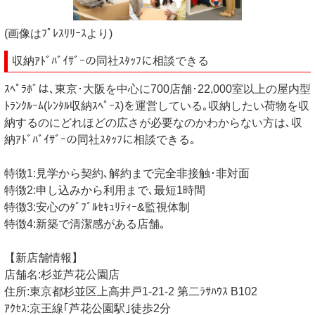
(画像はﾌﾟﾚｽﾘﾘｰｽより)
収納ｱﾄﾞﾊﾞｲｻﾞｰの同社ｽﾀｯﾌに相談できる
ｽﾍﾟﾗﾎﾞは､東京･大阪を中心に700店舗･22,000室以上の屋内型
ﾄﾗﾝｸﾙｰﾑ(ﾚﾝﾀﾙ収納ｽﾍﾟｰｽ)を運営している｡収納したい荷物を収
納するのにどれほどの広さが必要なのかわからない方は､収
納ｱﾄﾞﾊﾞｲｻﾞｰの同社ｽﾀｯﾌに相談できる｡
特徴1:見学から契約､解約まで完全非接触･非対面
特徴2:申し込みから利用まで､最短1時間
特徴3:安心のﾀﾞﾌﾞﾙｾｷｭﾘﾃｨｰ&監視体制
特徴4:新築で清潔感がある店舗｡
【新店舗情報】
店舗名:杉並芦花公園店
住所:東京都杉並区上高井戸1-21-2 第二ﾗｻﾊｳｽ B102
ｱｸｾｽ:京王線｢芦花公園駅｣徒歩2分