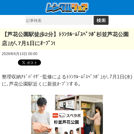
【芦花公園駅徒歩2分】ﾄﾗﾝｸﾙｰﾑ｢ｽﾍﾟﾗﾎﾞ杉並芦花公園
店｣が､7月1日にｵｰﾌﾟﾝ!
2026年6月13日 00:00
整理収納ｱﾄﾞﾊﾞｲｻﾞｰ監修によるﾄﾗﾝｸﾙｰﾑ｢ｽﾍﾟﾗﾎﾞ｣が､7月1日(水)
に､芦花公園駅近くに新規ｵｰﾌﾟﾝする｡