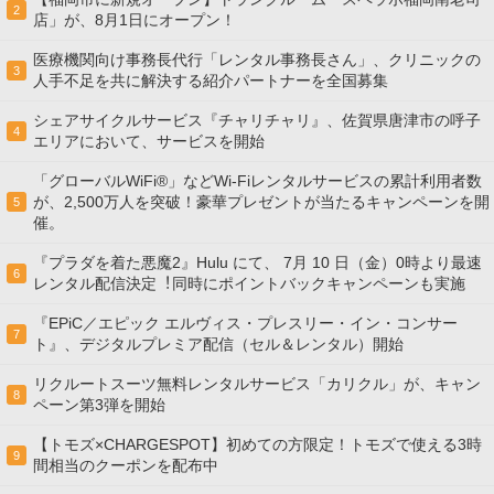
2
店」が、8月1日にオープン！
医療機関向け事務長代行「レンタル事務長さん」、クリニックの
3
人手不足を共に解決する紹介パートナーを全国募集
シェアサイクルサービス『チャリチャリ』、佐賀県唐津市の呼子
4
エリアにおいて、サービスを開始
「グローバルWiFi®」などWi-Fiレンタルサービスの累計利用者数
が、2,500万人を突破！豪華プレゼントが当たるキャンペーンを開
5
催。
『プラダを着た悪魔2』Hulu にて、 7⽉ 10 ⽇（金）0時より最速
6
レンタル配信決定︕同時にポイントバックキャンペーンも実施
『EPiC／エピック エルヴィス・プレスリー・イン・コンサー
7
ト』、デジタルプレミア配信（セル＆レンタル）開始
リクルートスーツ無料レンタルサービス「カリクル」が、キャン
8
ペーン第3弾を開始
【トモズ×CHARGESPOT】初めての方限定！トモズで使える3時
9
間相当のクーポンを配布中