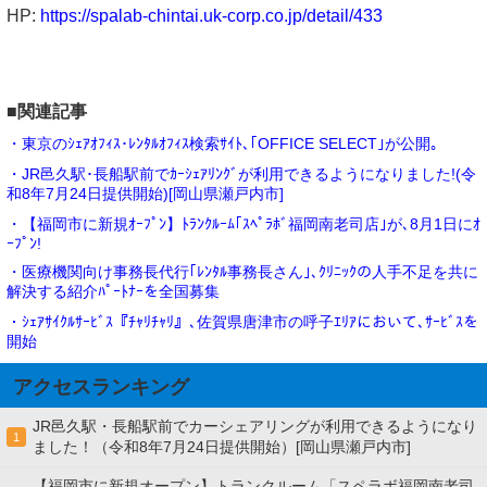
HP:
https://spalab-chintai.uk-corp.co.jp/detail/433
■関連記事
・東京のｼｪｱｵﾌｨｽ･ﾚﾝﾀﾙｵﾌｨｽ検索ｻｲﾄ､｢OFFICE SELECT｣が公開｡
・JR邑久駅･長船駅前でｶｰｼｪｱﾘﾝｸﾞが利用できるようになりました!(令
和8年7月24日提供開始)[岡山県瀬戸内市]
・【福岡市に新規ｵｰﾌﾟﾝ】ﾄﾗﾝｸﾙｰﾑ｢ｽﾍﾟﾗﾎﾞ福岡南老司店｣が､8月1日にｵ
ｰﾌﾟﾝ!
・医療機関向け事務長代行｢ﾚﾝﾀﾙ事務長さん｣､ｸﾘﾆｯｸの人手不足を共に
解決する紹介ﾊﾟｰﾄﾅｰを全国募集
・ｼｪｱｻｲｸﾙｻｰﾋﾞｽ『ﾁｬﾘﾁｬﾘ』､佐賀県唐津市の呼子ｴﾘｱにおいて､ｻｰﾋﾞｽを
開始
アクセスランキング
JR邑久駅・長船駅前でカーシェアリングが利用できるようになり
1
ました！（令和8年7月24日提供開始）[岡山県瀬戸内市]
【福岡市に新規オープン】トランクルーム「スペラボ福岡南老司