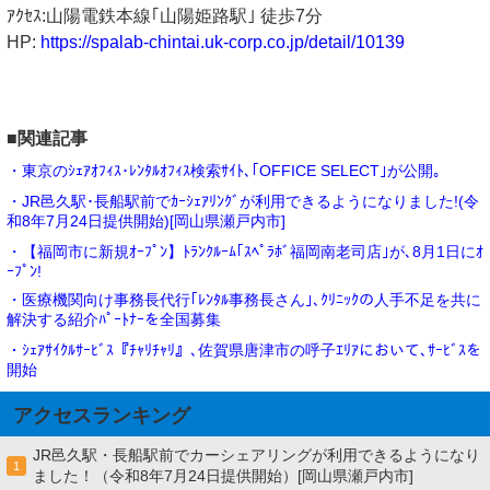
ｱｸｾｽ:山陽電鉄本線｢山陽姫路駅｣ 徒歩7分
HP:
https://spalab-chintai.uk-corp.co.jp/detail/10139
■関連記事
・東京のｼｪｱｵﾌｨｽ･ﾚﾝﾀﾙｵﾌｨｽ検索ｻｲﾄ､｢OFFICE SELECT｣が公開｡
・JR邑久駅･長船駅前でｶｰｼｪｱﾘﾝｸﾞが利用できるようになりました!(令
和8年7月24日提供開始)[岡山県瀬戸内市]
・【福岡市に新規ｵｰﾌﾟﾝ】ﾄﾗﾝｸﾙｰﾑ｢ｽﾍﾟﾗﾎﾞ福岡南老司店｣が､8月1日にｵ
ｰﾌﾟﾝ!
・医療機関向け事務長代行｢ﾚﾝﾀﾙ事務長さん｣､ｸﾘﾆｯｸの人手不足を共に
解決する紹介ﾊﾟｰﾄﾅｰを全国募集
・ｼｪｱｻｲｸﾙｻｰﾋﾞｽ『ﾁｬﾘﾁｬﾘ』､佐賀県唐津市の呼子ｴﾘｱにおいて､ｻｰﾋﾞｽを
開始
アクセスランキング
JR邑久駅・長船駅前でカーシェアリングが利用できるようになり
1
ました！（令和8年7月24日提供開始）[岡山県瀬戸内市]