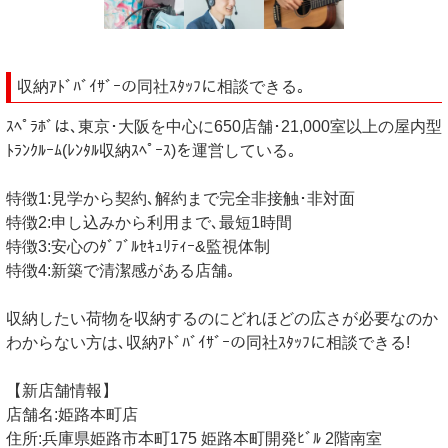
収納ｱﾄﾞﾊﾞｲｻﾞｰの同社ｽﾀｯﾌに相談できる｡
ｽﾍﾟﾗﾎﾞは､東京･大阪を中心に650店舗･21,000室以上の屋内型
ﾄﾗﾝｸﾙｰﾑ(ﾚﾝﾀﾙ収納ｽﾍﾟｰｽ)を運営している｡
特徴1:見学から契約､解約まで完全非接触･非対面
特徴2:申し込みから利用まで､最短1時間
特徴3:安心のﾀﾞﾌﾞﾙｾｷｭﾘﾃｨｰ&監視体制
特徴4:新築で清潔感がある店舗｡
収納したい荷物を収納するのにどれほどの広さが必要なのか
わからない方は､収納ｱﾄﾞﾊﾞｲｻﾞｰの同社ｽﾀｯﾌに相談できる!
【新店舗情報】
店舗名:姫路本町店
住所:兵庫県姫路市本町175 姫路本町開発ﾋﾞﾙ 2階南室