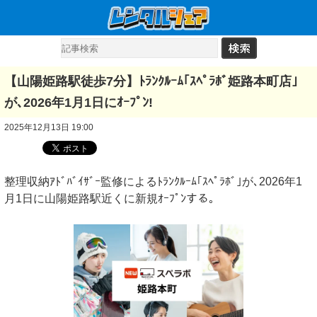
【山陽姫路駅徒歩7分】ﾄﾗﾝｸﾙｰﾑ｢ｽﾍﾟﾗﾎﾞ姫路本町店｣
が､2026年1月1日にｵｰﾌﾟﾝ!
2025年12月13日 19:00
整理収納ｱﾄﾞﾊﾞｲｻﾞｰ監修によるﾄﾗﾝｸﾙｰﾑ｢ｽﾍﾟﾗﾎﾞ｣が､2026年1
月1日に山陽姫路駅近くに新規ｵｰﾌﾟﾝする｡