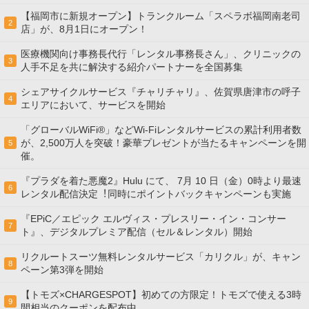
【福岡市に新規オープン】トランクルーム「スペラボ福岡南老司
2
店」が、8月1日にオープン！
医療機関向け事務長代行「レンタル事務長さん」、クリニックの
3
人手不足を共に解決する紹介パートナーを全国募集
シェアサイクルサービス『チャリチャリ』、佐賀県唐津市の呼子
4
エリアにおいて、サービスを開始
「グローバルWiFi®」などWi-Fiレンタルサービスの累計利用者数
が、2,500万人を突破！豪華プレゼントが当たるキャンペーンを開
5
催。
『プラダを着た悪魔2』Hulu にて、 7⽉ 10 ⽇（金）0時より最速
6
レンタル配信決定︕同時にポイントバックキャンペーンも実施
『EPiC／エピック エルヴィス・プレスリー・イン・コンサー
7
ト』、デジタルプレミア配信（セル＆レンタル）開始
リクルートスーツ無料レンタルサービス「カリクル」が、キャン
8
ペーン第3弾を開始
【トモズ×CHARGESPOT】初めての方限定！トモズで使える3時
9
間相当のクーポンを配布中