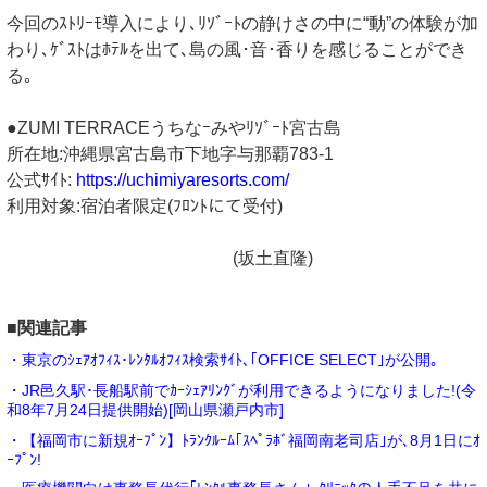
今回のｽﾄﾘｰﾓ導入により､ﾘｿﾞｰﾄの静けさの中に“動”の体験が加
わり､ｹﾞｽﾄはﾎﾃﾙを出て､島の風･音･香りを感じることができ
る｡
●ZUMI TERRACEうちなｰみやﾘｿﾞｰﾄ宮古島
所在地:沖縄県宮古島市下地字与那覇783-1
公式ｻｲﾄ:
https://uchimiyaresorts.com/
利用対象:宿泊者限定(ﾌﾛﾝﾄにて受付)
(坂土直隆)
■関連記事
・東京のｼｪｱｵﾌｨｽ･ﾚﾝﾀﾙｵﾌｨｽ検索ｻｲﾄ､｢OFFICE SELECT｣が公開｡
・JR邑久駅･長船駅前でｶｰｼｪｱﾘﾝｸﾞが利用できるようになりました!(令
和8年7月24日提供開始)[岡山県瀬戸内市]
・【福岡市に新規ｵｰﾌﾟﾝ】ﾄﾗﾝｸﾙｰﾑ｢ｽﾍﾟﾗﾎﾞ福岡南老司店｣が､8月1日にｵ
ｰﾌﾟﾝ!