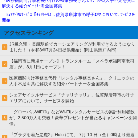
・医療機関向け事務長代行｢ﾚﾝﾀﾙ事務長さん｣､ｸﾘﾆｯｸの人手不足を共に
解決する紹介ﾊﾟｰﾄﾅｰを全国募集
・ｼｪｱｻｲｸﾙｻｰﾋﾞｽ『ﾁｬﾘﾁｬﾘ』､佐賀県唐津市の呼子ｴﾘｱにおいて､ｻｰﾋﾞｽを
開始
アクセスランキング
JR邑久駅・長船駅前でカーシェアリングが利用できるようになり
1
ました！（令和8年7月24日提供開始）[岡山県瀬戸内市]
【福岡市に新規オープン】トランクルーム「スペラボ福岡南老司
2
店」が、8月1日にオープン！
医療機関向け事務長代行「レンタル事務長さん」、クリニックの
3
人手不足を共に解決する紹介パートナーを全国募集
シェアサイクルサービス『チャリチャリ』、佐賀県唐津市の呼子
4
エリアにおいて、サービスを開始
「グローバルWiFi®」などWi-Fiレンタルサービスの累計利用者数
が、2,500万人を突破！豪華プレゼントが当たるキャンペーンを開
5
催。
『プラダを着た悪魔2』Hulu にて、 7⽉ 10 ⽇（金）0時より最速
6