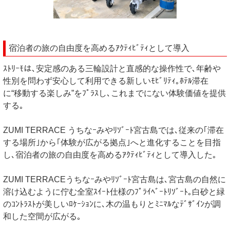
宿泊者の旅の自由度を高めるｱｸﾃｨﾋﾞﾃｨとして導入
ｽﾄﾘｰﾓは､安定感のある三輪設計と直感的な操作性で､年齢や
性別を問わず安心して利用できる新しいﾓﾋﾞﾘﾃｨ｡ﾎﾃﾙ滞在
に“移動する楽しみ”をﾌﾟﾗｽし､これまでにない体験価値を提供
する｡
ZUMI TERRACE うちなｰみやﾘｿﾞｰﾄ宮古島では､従来の｢滞在
する場所｣から｢体験が広がる拠点｣へと進化することを目指
し､宿泊者の旅の自由度を高めるｱｸﾃｨﾋﾞﾃｨとして導入した｡
ZUMI TERRACEうちなｰみやﾘｿﾞｰﾄ宮古島は､宮古島の自然に
溶け込むように佇む全室ｽｲｰﾄ仕様のﾌﾟﾗｲﾍﾞｰﾄﾘｿﾞｰﾄ｡白砂と緑
のｺﾝﾄﾗｽﾄが美しいﾛｹｰｼｮﾝに､木の温もりとﾐﾆﾏﾙなﾃﾞｻﾞｲﾝが調
和した空間が広がる｡