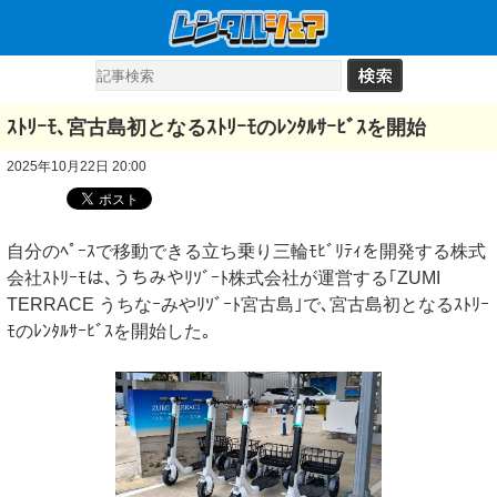
ｽﾄﾘｰﾓ､宮古島初となるｽﾄﾘｰﾓのﾚﾝﾀﾙｻｰﾋﾞｽを開始
2025年10月22日 20:00
自分のﾍﾟｰｽで移動できる立ち乗り三輪ﾓﾋﾞﾘﾃｨを開発する株式
会社ｽﾄﾘｰﾓは､うちみやﾘｿﾞｰﾄ株式会社が運営する｢ZUMI
TERRACE うちなｰみやﾘｿﾞｰﾄ宮古島｣で､宮古島初となるｽﾄﾘｰ
ﾓのﾚﾝﾀﾙｻｰﾋﾞｽを開始した｡