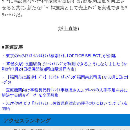
ｻﾞｰに高品質なｲﾝﾀｰﾈｯﾄ接続を提供する｡顧客満足度を向上さ
せると共に､新たなﾋﾞｼﾞﾈｽ施策として売上ｱｯﾌﾟを実現できるｿ
ﾘｭｰｼｮﾝだ｡
(坂土直隆)
■関連記事
・東京のｼｪｱｵﾌｨｽ･ﾚﾝﾀﾙｵﾌｨｽ検索ｻｲﾄ､｢OFFICE SELECT｣が公開｡
・JR邑久駅･長船駅前でｶｰｼｪｱﾘﾝｸﾞが利用できるようになりました!(令
和8年7月24日提供開始)[岡山県瀬戸内市]
・【福岡市に新規ｵｰﾌﾟﾝ】ﾄﾗﾝｸﾙｰﾑ｢ｽﾍﾟﾗﾎﾞ福岡南老司店｣が､8月1日にｵ
ｰﾌﾟﾝ!
・医療機関向け事務長代行｢ﾚﾝﾀﾙ事務長さん｣､ｸﾘﾆｯｸの人手不足を共に
解決する紹介ﾊﾟｰﾄﾅｰを全国募集
・ｼｪｱｻｲｸﾙｻｰﾋﾞｽ『ﾁｬﾘﾁｬﾘ』､佐賀県唐津市の呼子ｴﾘｱにおいて､ｻｰﾋﾞｽを
開始
アクセスランキング