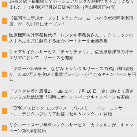
JR邑久駅・長船駅前でカーシェアリングが利用できるようになり
1
ました！（令和8年7月24日提供開始）[岡山県瀬戸内市]
【福岡市に新規オープン】トランクルーム「スペラボ福岡南老司
2
店」が、8月1日にオープン！
医療機関向け事務長代行「レンタル事務長さん」、クリニックの
3
人手不足を共に解決する紹介パートナーを全国募集
シェアサイクルサービス『チャリチャリ』、佐賀県唐津市の呼子
4
エリアにおいて、サービスを開始
「グローバルWiFi®」などWi-Fiレンタルサービスの累計利用者数
が、2,500万人を突破！豪華プレゼントが当たるキャンペーンを開
5
催。
『プラダを着た悪魔2』Hulu にて、 7⽉ 10 ⽇（金）0時より最速
6
レンタル配信決定︕同時にポイントバックキャンペーンも実施
『EPiC／エピック エルヴィス・プレスリー・イン・コンサー
7
ト』、デジタルプレミア配信（セル＆レンタル）開始
リクルートスーツ無料レンタルサービス「カリクル」が、キャン
8
ペーン第3弾を開始