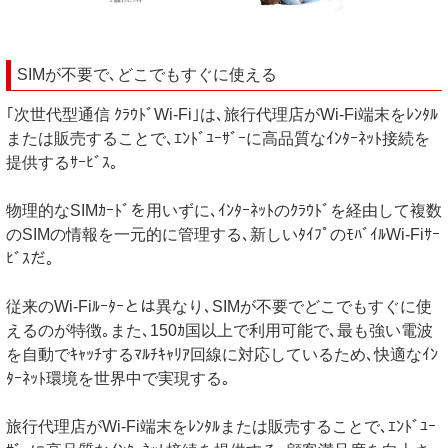
SIMが不要で､どこでもすぐに使える
｢次世代型通信 ｸﾗｳﾄﾞWi-Fi｣は､旅行代理店がWi-Fi端末をﾚﾝﾀﾙ
または販売することで､ｴﾝﾄﾞﾕｰｻﾞｰに高品質なｲﾝﾀｰﾈｯﾄ接続を
提供するｻｰﾋﾞｽ｡
物理的なSIMｶｰﾄﾞを用いずに､ｲﾝﾀｰﾈｯﾄのｸﾗｳﾄﾞを経由して複数
のSIMの情報を一元的に管理する､新しいﾀｲﾌﾟのﾓﾊﾞｲﾙWi-Fiｻｰ
ﾋﾞｽだ｡
従来のWi-Fiﾙｰﾀｰとは異なり､SIMが不要でどこでもすぐに使
えるのが特徴｡また､150ｶ国以上で利用可能で､最も強い電波
を自動でｷｬｯﾁするﾏﾙﾁｷｬﾘｱ回線に対応しているため､快適なｲﾝ
ﾀｰﾈｯﾄ環境を世界中で実現する｡
旅行代理店がWi-Fi端末をﾚﾝﾀﾙまたは販売することで､ｴﾝﾄﾞﾕｰ