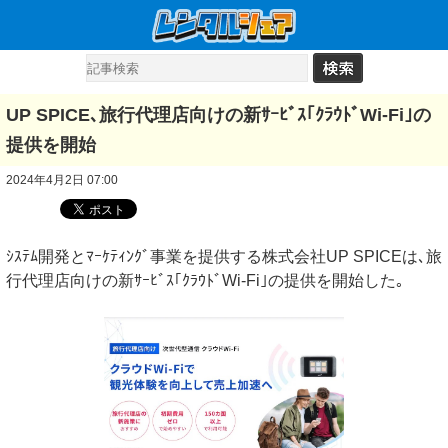
UP SPICE､旅行代理店向けの新ｻｰﾋﾞｽ｢ｸﾗｳﾄﾞWi-Fi｣の
提供を開始
2024年4月2日 07:00
ｼｽﾃﾑ開発とﾏｰｹﾃｨﾝｸﾞ事業を提供する株式会社UP SPICEは､旅
行代理店向けの新ｻｰﾋﾞｽ｢ｸﾗｳﾄﾞWi-Fi｣の提供を開始した｡