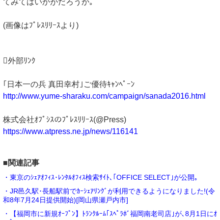
てみてはいかがだろうか｡
(画像はﾌﾟﾚｽﾘﾘｰｽより)
外部ﾘﾝｸ
｢日本一の兵 真田幸村｣ご優待ｷｬﾝﾍﾟｰﾝ
http://www.yume-sharaku.com/campaign/sanada2016.html
株式会社ｵﾌﾟｼｽのﾌﾟﾚｽﾘﾘｰｽ(@Press)
https://www.atpress.ne.jp/news/116141
■関連記事
・東京のｼｪｱｵﾌｨｽ･ﾚﾝﾀﾙｵﾌｨｽ検索ｻｲﾄ､｢OFFICE SELECT｣が公開｡
・JR邑久駅･長船駅前でｶｰｼｪｱﾘﾝｸﾞが利用できるようになりました!(令
和8年7月24日提供開始)[岡山県瀬戸内市]
・【福岡市に新規ｵｰﾌﾟﾝ】ﾄﾗﾝｸﾙｰﾑ｢ｽﾍﾟﾗﾎﾞ福岡南老司店｣が､8月1日にｵ