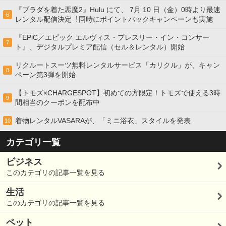
『プラダを着た悪魔2』Hulu にて、 7⽉ 10 ⽇（金）0時より最速
6
レンタル配信決定︕同時にポイントバックキャンペーンも実施
『EPiC／エピック エルヴィス・プレスリー・イン・コンサー
7
ト』、デジタルプレミア配信（セル＆レンタル）開始
リクルートスーツ無料レンタルサービス「カリクル」が、キャン
8
ペーン第3弾を開始
【トモズ×CHARGESPOT】初めての方限定！トモズで使える3時
9
間相当のクーポンを配布中
着物レンタルVASARAが、「ミニ浴衣」スタイルを発表
10
カテゴリ一覧
ビジネス
このカテゴリの記事一覧を見る
生活
このカテゴリの記事一覧を見る
ペット