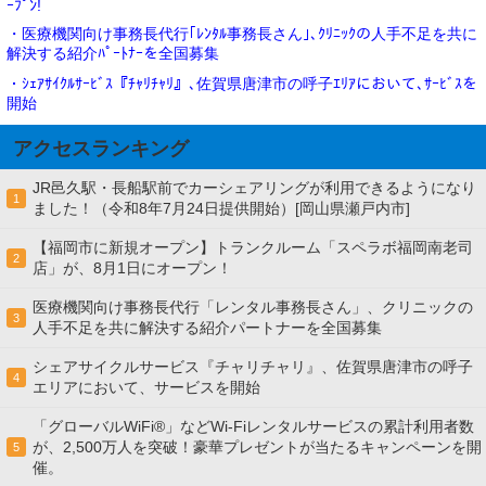
ｰﾌﾟﾝ!
・医療機関向け事務長代行｢ﾚﾝﾀﾙ事務長さん｣､ｸﾘﾆｯｸの人手不足を共に
解決する紹介ﾊﾟｰﾄﾅｰを全国募集
・ｼｪｱｻｲｸﾙｻｰﾋﾞｽ『ﾁｬﾘﾁｬﾘ』､佐賀県唐津市の呼子ｴﾘｱにおいて､ｻｰﾋﾞｽを
開始
アクセスランキング
JR邑久駅・長船駅前でカーシェアリングが利用できるようになり
1
ました！（令和8年7月24日提供開始）[岡山県瀬戸内市]
【福岡市に新規オープン】トランクルーム「スペラボ福岡南老司
2
店」が、8月1日にオープン！
医療機関向け事務長代行「レンタル事務長さん」、クリニックの
3
人手不足を共に解決する紹介パートナーを全国募集
シェアサイクルサービス『チャリチャリ』、佐賀県唐津市の呼子
4
エリアにおいて、サービスを開始
「グローバルWiFi®」などWi-Fiレンタルサービスの累計利用者数
が、2,500万人を突破！豪華プレゼントが当たるキャンペーンを開
5
催。