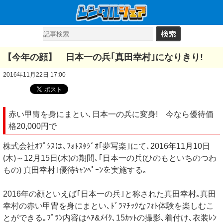
【今年の顔】 日本一の兵｢真田幸村｣になりきり!
2016年11月22日 17:00
赤い甲冑を身にまとい､日本一の兵に変身! 今なら優待価
格20,000円で
株式会社ｵﾌﾟｼｽは､ﾌｫﾄｽﾀｼﾞｵ｢夢写楽｣にて､2016年11月10日
(木)～12月15日(木)の期間､｢日本一の兵(ひのもといちのつわ
もの) 真田幸村｣優待ｷｬﾝﾍﾟｰﾝを実施する｡
2016年の顔といえば｢日本一の兵｣と称された真田幸村｡真田
幸村の赤い甲冑を身にまとい､ﾄﾞﾗﾏﾁｯｸなﾌｫﾄ体験を楽しむこ
とができる｡ﾌﾟﾗﾝ内容はﾍｱ&ﾒｲｸ､15ｶｯﾄの撮影､着付け､衣装ﾚﾝ