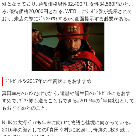
ﾀﾙとなっており､通常価格男性32,400円､女性34,560円のとこ
ろ､優待価格20,000円となる｡WEB上にｸｰﾎﾟﾝ券が提示されて
おり､来店の際にﾌﾟﾘﾝﾄｱｳﾄするか､画面提示する必要がある｡
ﾌﾟﾚｾﾞﾝﾄや2017年の年賀状にもおすすめ
真田幸村のﾌｧﾝだけでなく､還暦や誕生日のﾌﾟﾚｾﾞﾝﾄにもおす
すめで､ｷﾞﾌﾄ券も送ることもできる｡2017年の｢年賀状｣として
もおすすめとのこと｡
NHKの大河ﾄﾞﾗﾏも年末に向けて物語も佳境に向かっている｡
2016年の顔としての｢真田幸村｣に変身し､奇跡の1枚を残し