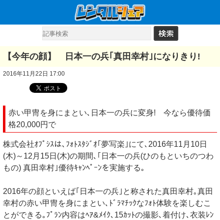
【今年の顔】 日本一の兵｢真田幸村｣になりきり!
2016年11月22日 17:00
赤い甲冑を身にまとい､日本一の兵に変身! 今なら優待価
格20,000円で
株式会社ｵﾌﾟｼｽは､ﾌｫﾄｽﾀｼﾞｵ｢夢写楽｣にて､2016年11月10日
(木)～12月15日(木)の期間､｢日本一の兵(ひのもといちのつわ
もの) 真田幸村｣優待ｷｬﾝﾍﾟｰﾝを実施する｡
2016年の顔といえば｢日本一の兵｣と称された真田幸村｡真田
幸村の赤い甲冑を身にまとい､ﾄﾞﾗﾏﾁｯｸなﾌｫﾄ体験を楽しむこ
とができる｡ﾌﾟﾗﾝ内容はﾍｱ&ﾒｲｸ､15ｶｯﾄの撮影､着付け､衣装ﾚﾝ