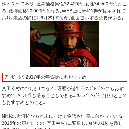
ﾀﾙとなっており､通常価格男性32,400円､女性34,560円のとこ
ろ､優待価格20,000円となる｡WEB上にｸｰﾎﾟﾝ券が提示されて
おり､来店の際にﾌﾟﾘﾝﾄｱｳﾄするか､画面提示する必要がある｡
ﾌﾟﾚｾﾞﾝﾄや2017年の年賀状にもおすすめ
真田幸村のﾌｧﾝだけでなく､還暦や誕生日のﾌﾟﾚｾﾞﾝﾄにもおす
すめで､ｷﾞﾌﾄ券も送ることもできる｡2017年の｢年賀状｣として
もおすすめとのこと｡
NHKの大河ﾄﾞﾗﾏも年末に向けて物語も佳境に向かっている｡
2016年の顔としての｢真田幸村｣に変身し､奇跡の1枚を残し