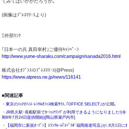
てみてはいかがだろうか｡
(画像はﾌﾟﾚｽﾘﾘｰｽより)
外部ﾘﾝｸ
｢日本一の兵 真田幸村｣ご優待ｷｬﾝﾍﾟｰﾝ
http://www.yume-sharaku.com/campaign/sanada2016.html
株式会社ｵﾌﾟｼｽのﾌﾟﾚｽﾘﾘｰｽ(@Press)
https://www.atpress.ne.jp/news/116141
■関連記事
・東京のｼｪｱｵﾌｨｽ･ﾚﾝﾀﾙｵﾌｨｽ検索ｻｲﾄ､｢OFFICE SELECT｣が公開｡
・JR邑久駅･長船駅前でｶｰｼｪｱﾘﾝｸﾞが利用できるようになりました!(令
和8年7月24日提供開始)[岡山県瀬戸内市]
・【福岡市に新規ｵｰﾌﾟﾝ】ﾄﾗﾝｸﾙｰﾑ｢ｽﾍﾟﾗﾎﾞ福岡南老司店｣が､8月1日にｵ