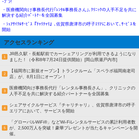
ｰﾌﾟﾝ!
・医療機関向け事務長代行｢ﾚﾝﾀﾙ事務長さん｣､ｸﾘﾆｯｸの人手不足を共に
解決する紹介ﾊﾟｰﾄﾅｰを全国募集
・ｼｪｱｻｲｸﾙｻｰﾋﾞｽ『ﾁｬﾘﾁｬﾘ』､佐賀県唐津市の呼子ｴﾘｱにおいて､ｻｰﾋﾞｽを
開始
アクセスランキング
JR邑久駅・長船駅前でカーシェアリングが利用できるようになり
1
ました！（令和8年7月24日提供開始）[岡山県瀬戸内市]
【福岡市に新規オープン】トランクルーム「スペラボ福岡南老司
2
店」が、8月1日にオープン！
医療機関向け事務長代行「レンタル事務長さん」、クリニックの
3
人手不足を共に解決する紹介パートナーを全国募集
シェアサイクルサービス『チャリチャリ』、佐賀県唐津市の呼子
4
エリアにおいて、サービスを開始
「グローバルWiFi®」などWi-Fiレンタルサービスの累計利用者数
が、2,500万人を突破！豪華プレゼントが当たるキャンペーンを開
5
催。