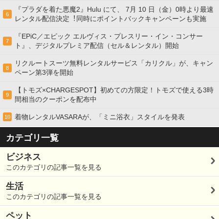
『プラダを着た悪魔2』Hulu にて、 7⽉ 10 ⽇（金）0時より最速
6
レンタル配信決定︕同時にポイントバックキャンペーンも実施
『EPiC／エピック エルヴィス・プレスリー・イン・コンサー
7
ト』、デジタルプレミア配信（セル＆レンタル）開始
リクルートスーツ無料レンタルサービス「カリクル」が、キャン
8
ペーン第3弾を開始
【トモズ×CHARGESPOT】初めての方限定！トモズで使える3時
9
間相当のクーポンを配布中
着物レンタルVASARAが、「ミニ浴衣」スタイルを発表
10
カテゴリ一覧
ビジネス
このカテゴリの記事一覧を見る
生活
このカテゴリの記事一覧を見る
ペット