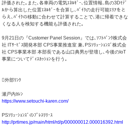
評価された｡また､各車両の電気ｴﾈﾙｷﾞｰ､位置情報､島の3Dﾓﾃﾞ
ﾙから算出した位置ｴﾈﾙｷﾞｰを合算し､ﾊﾞｲｸの走行可能ｴﾘｱをと
らえ､ﾊﾞｲｸの移動に合わせて計算することで､港に帰着できな
くなる人を検知する機能も評価された｡
9月21日の『Customer Panel Session』では､ｿﾌﾄﾊﾞﾝｸ株式会
社 ITｻｰﾋﾞｽ開発本部 CPS事業推進室 兼､PSｿﾘｭｰｼｮﾝｽﾞ株式会
社 CPS事業本部 本部長である山口典男が登壇し､今後のIoT
事業についてﾃﾞｨｽｶｯｼｮﾝを行う｡
外部ﾘﾝｸ
瀬戸内ｶﾚﾝ
https://www.setouchi-karen.com/
PSｿﾘｭｰｼｮﾝｽﾞのﾌﾟﾚｽﾘﾘｰｽ
http://prtimes.jp/main/html/rd/p/000000012.000016392.html