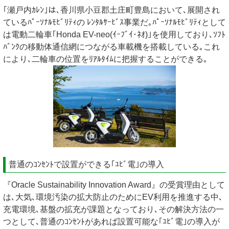
｢瀬戸内ｶﾚﾝ｣は､香川県小豆郡土庄町豊島において､展開され
ているﾊﾟｰｿﾅﾙﾓﾋﾞﾘﾃｨの ﾚﾝﾀﾙｻｰﾋﾞｽ事業だ｡ﾊﾟｰｿﾅﾙﾓﾋﾞﾘﾃｨとして
は電動二輪車｢Honda EV-neo(ｲｰﾌﾞｲ･ﾈｵ)｣を使用しており､ｿﾌﾄ
ﾊﾞﾝｸの移動体通信網につながる車載機を搭載している｡これ
により､二輪車の位置をﾘｱﾙﾀｲﾑに把握することができる｡
普通のｺﾝｾﾝﾄで設置ができる｢ﾕﾋﾞ電｣の導入
『Oracle Sustainability Innovation Award』の受賞理由として
は､大気､環境汚染の拡大防止のためにEV利用を推進する中､
充電環境､基盤の拡充が課題となっており､その解決方法の一
つとして､普通のｺﾝｾﾝﾄがあれば設置可能な｢ﾕﾋﾞ電｣の導入が