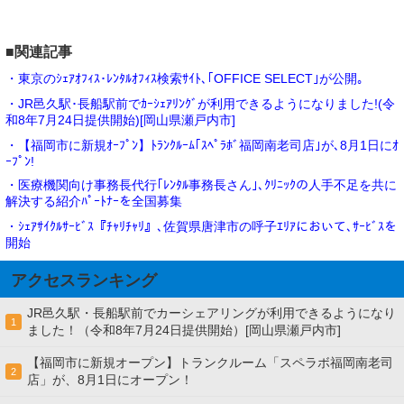
■関連記事
・東京のｼｪｱｵﾌｨｽ･ﾚﾝﾀﾙｵﾌｨｽ検索ｻｲﾄ､｢OFFICE SELECT｣が公開｡
・JR邑久駅･長船駅前でｶｰｼｪｱﾘﾝｸﾞが利用できるようになりました!(令
和8年7月24日提供開始)[岡山県瀬戸内市]
・【福岡市に新規ｵｰﾌﾟﾝ】ﾄﾗﾝｸﾙｰﾑ｢ｽﾍﾟﾗﾎﾞ福岡南老司店｣が､8月1日にｵ
ｰﾌﾟﾝ!
・医療機関向け事務長代行｢ﾚﾝﾀﾙ事務長さん｣､ｸﾘﾆｯｸの人手不足を共に
解決する紹介ﾊﾟｰﾄﾅｰを全国募集
・ｼｪｱｻｲｸﾙｻｰﾋﾞｽ『ﾁｬﾘﾁｬﾘ』､佐賀県唐津市の呼子ｴﾘｱにおいて､ｻｰﾋﾞｽを
開始
アクセスランキング
JR邑久駅・長船駅前でカーシェアリングが利用できるようになり
1
ました！（令和8年7月24日提供開始）[岡山県瀬戸内市]
【福岡市に新規オープン】トランクルーム「スペラボ福岡南老司
2
店」が、8月1日にオープン！