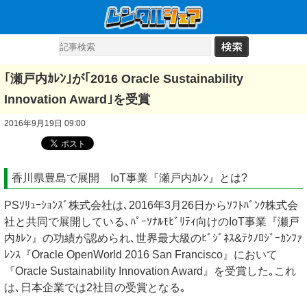
｢瀬戸内ｶﾚﾝ｣が｢2016 Oracle Sustainability
Innovation Award｣を受賞
2016年9月19日 09:00
香川県豊島で展開 IoT事業『瀬戸内ｶﾚﾝ』とは?
PSｿﾘｭｰｼｮﾝｽﾞ株式会社は､2016年3月26日からｿﾌﾄﾊﾞﾝｸ株式会
社と共同で展開している､ﾊﾟｰｿﾅﾙﾓﾋﾞﾘﾃｨ向けのIoT事業『瀬戸
内ｶﾚﾝ』の功績が認められ､世界最大級のﾋﾞｼﾞﾈｽ&ﾃｸﾉﾛｼﾞｰｶﾝﾌｧ
ﾚﾝｽ『Oracle OpenWorld 2016 San Francisco』において
『Oracle Sustainability Innovation Award』を受賞した｡これ
は､日本企業では2社目の受賞となる｡