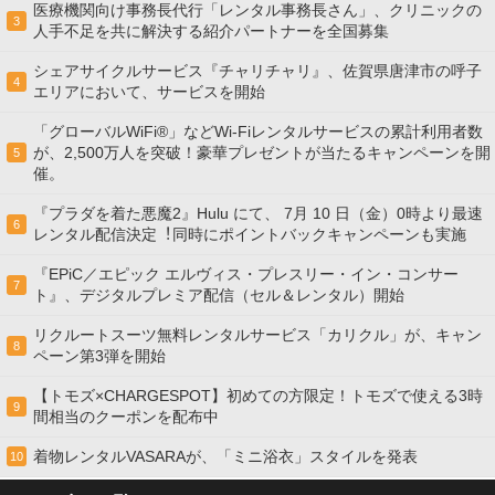
医療機関向け事務長代行「レンタル事務長さん」、クリニックの
3
人手不足を共に解決する紹介パートナーを全国募集
シェアサイクルサービス『チャリチャリ』、佐賀県唐津市の呼子
4
エリアにおいて、サービスを開始
「グローバルWiFi®」などWi-Fiレンタルサービスの累計利用者数
が、2,500万人を突破！豪華プレゼントが当たるキャンペーンを開
5
催。
『プラダを着た悪魔2』Hulu にて、 7⽉ 10 ⽇（金）0時より最速
6
レンタル配信決定︕同時にポイントバックキャンペーンも実施
『EPiC／エピック エルヴィス・プレスリー・イン・コンサー
7
ト』、デジタルプレミア配信（セル＆レンタル）開始
リクルートスーツ無料レンタルサービス「カリクル」が、キャン
8
ペーン第3弾を開始
【トモズ×CHARGESPOT】初めての方限定！トモズで使える3時
9
間相当のクーポンを配布中
着物レンタルVASARAが、「ミニ浴衣」スタイルを発表
10