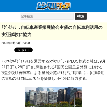
｢ﾀﾞｲﾁｬﾘ｣､自転車産業振興協会主催の自転車利活用の
実証試験に協力
2025年9月23日 23:00
ｼｪｱｻｲｸﾙ｢ﾀﾞｲﾁｬﾘ｣を運営するｼﾅﾈﾝﾓﾋﾞﾘﾃｨPLUS株式会社は､9月
21日(日)､28日(日)に開催される｢国民公園皇居外苑における
実証試験｢自転車による皇居外苑ｴﾘｱ利活用事業｣に､参加者用
の電動ｱｼｽﾄ自転車70台を提供し､ｲﾍﾞﾝﾄに協力する｡