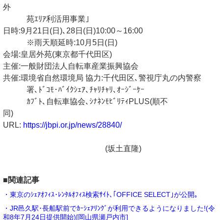
外
苑ｴﾘｱ利活用事業｣
日時:9月21日(日)､28日(日)10:00～16:00
※雨天順延時:10月5日(日)
会場:皇居外苑(東京都千代田区)
主催:一般財団法人自転車産業振興協会
共催:環境省自然環境局 協力:千代田区､警視庁丸の内警察
署､ﾄﾞｺﾓ･ﾊﾞｲｸｼｪｱ､ﾁｬﾘﾁｬﾘ､ｵｰｼﾞｰｹｰ
ｶﾌﾞﾄ､自転車協会､ｼﾅﾈﾝﾓﾋﾞﾘﾃｨPLUS(順不
同)
URL:
https://jbpi.or.jp/news/28840/
(坂土直隆)
■関連記事
・東京のｼｪｱｵﾌｨｽ･ﾚﾝﾀﾙｵﾌｨｽ検索ｻｲﾄ､｢OFFICE SELECT｣が公開｡
・JR邑久駅･長船駅前でｶｰｼｪｱﾘﾝｸﾞが利用できるようになりました!(令
和8年7月24日提供開始)[岡山県瀬戸内市]