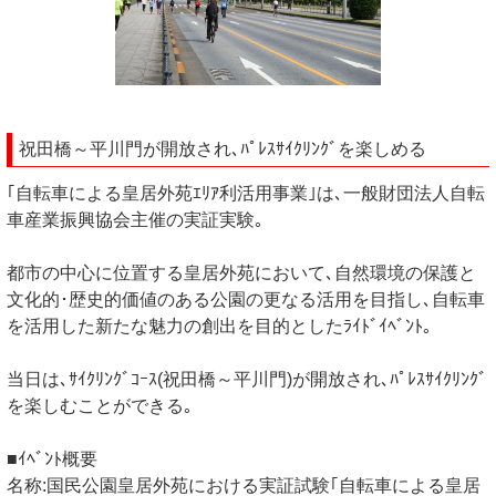
祝田橋～平川門が開放され､ﾊﾟﾚｽｻｲｸﾘﾝｸﾞを楽しめる
｢自転車による皇居外苑ｴﾘｱ利活用事業｣は､一般財団法人自転
車産業振興協会主催の実証実験｡
都市の中心に位置する皇居外苑において､自然環境の保護と
文化的･歴史的価値のある公園の更なる活用を目指し､自転車
を活用した新たな魅力の創出を目的としたﾗｲﾄﾞｲﾍﾞﾝﾄ｡
当日は､ｻｲｸﾘﾝｸﾞｺｰｽ(祝田橋～平川門)が開放され､ﾊﾟﾚｽｻｲｸﾘﾝｸﾞ
を楽しむことができる｡
■ｲﾍﾞﾝﾄ概要
名称:国民公園皇居外苑における実証試験｢自転車による皇居