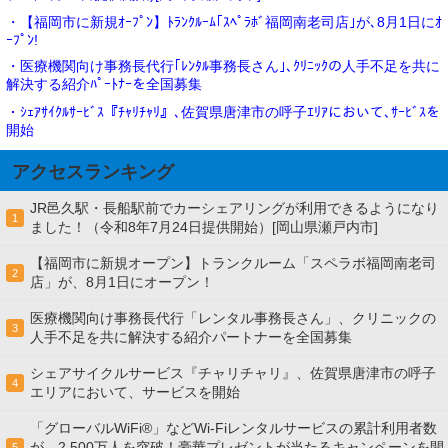
・【福岡市に新規ｵｰﾌﾟﾝ】ﾄﾗﾝｸﾙｰﾑ｢ｽﾍﾟﾗﾎﾞ福岡南老司店｣が､8月1日にｵ
ｰﾌﾟﾝ!
・医療機関向け事務長代行｢ﾚﾝﾀﾙ事務長さん｣､ｸﾘﾆｯｸの人手不足を共に
解決する紹介ﾊﾟｰﾄﾅｰを全国募集
・ｼｪｱｻｲｸﾙｻｰﾋﾞｽ『ﾁｬﾘﾁｬﾘ』､佐賀県唐津市の呼子ｴﾘｱにおいて､ｻｰﾋﾞｽを
開始
アクセスランキング
JR邑久駅・長船駅前でカーシェアリングが利用できるようになり
1
ました！（令和8年7月24日提供開始）[岡山県瀬戸内市]
【福岡市に新規オープン】トランクルーム「スペラボ福岡南老司
2
店」が、8月1日にオープン！
医療機関向け事務長代行「レンタル事務長さん」、クリニックの
3
人手不足を共に解決する紹介パートナーを全国募集
シェアサイクルサービス『チャリチャリ』、佐賀県唐津市の呼子
4
エリアにおいて、サービスを開始
「グローバルWiFi®」などWi-Fiレンタルサービスの累計利用者数
が、2,500万人を突破！豪華プレゼントが当たるキャンペーンを開
5