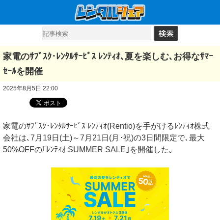
家電のｻﾌﾞｽｸ･ﾚﾝﾀﾙｻｰﾋﾞｽ ﾚﾝﾃｨｵ､夏を楽しむ､お得なｻﾏｰ
ｾｰﾙを開催
2025年8月5日 22:00
家電のｻﾌﾞｽｸ･ﾚﾝﾀﾙｻｰﾋﾞｽ ﾚﾝﾃｨｵ(Rentio)を手がけるﾚﾝﾃｨｵ株式
会社は､7月19日(土)～7月21日(月･祝)の3日間限定で､最大
50%OFFの｢ﾚﾝﾃｨｵ SUMMER SALE｣を開催した｡