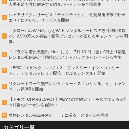
3
人手不足を共に解決する紹介パートナーを全国募集
シェアサイクルサービス『チャリチャリ』、佐賀県唐津市の呼子
4
エリアにおいて、サービスを開始
「グローバルWiFi®」などWi-Fiレンタルサービスの累計利用者数
が、2,500万人を突破！豪華プレゼントが当たるキャンペーンを開
5
催。
『プラダを着た悪魔2』Hulu にて、 7⽉ 10 ⽇（金）0時より最速
6
レンタル配信決定︕同時にポイントバックキャンペーンも実施
『EPiC／エピック エルヴィス・プレスリー・イン・コンサー
7
ト』、デジタルプレミア配信（セル＆レンタル）開始
リクルートスーツ無料レンタルサービス「カリクル」が、キャン
8
ペーン第3弾を開始
【トモズ×CHARGESPOT】初めての方限定！トモズで使える3時
9
間相当のクーポンを配布中
着物レンタルVASARAが、「ミニ浴衣」スタイルを発表
10
カテゴリ一覧