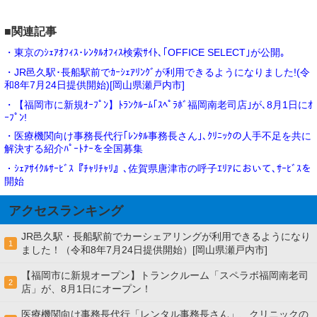
■関連記事
・東京のｼｪｱｵﾌｨｽ･ﾚﾝﾀﾙｵﾌｨｽ検索ｻｲﾄ､｢OFFICE SELECT｣が公開｡
・JR邑久駅･長船駅前でｶｰｼｪｱﾘﾝｸﾞが利用できるようになりました!(令
和8年7月24日提供開始)[岡山県瀬戸内市]
・【福岡市に新規ｵｰﾌﾟﾝ】ﾄﾗﾝｸﾙｰﾑ｢ｽﾍﾟﾗﾎﾞ福岡南老司店｣が､8月1日にｵ
ｰﾌﾟﾝ!
・医療機関向け事務長代行｢ﾚﾝﾀﾙ事務長さん｣､ｸﾘﾆｯｸの人手不足を共に
解決する紹介ﾊﾟｰﾄﾅｰを全国募集
・ｼｪｱｻｲｸﾙｻｰﾋﾞｽ『ﾁｬﾘﾁｬﾘ』､佐賀県唐津市の呼子ｴﾘｱにおいて､ｻｰﾋﾞｽを
開始
アクセスランキング
JR邑久駅・長船駅前でカーシェアリングが利用できるようになり
1
ました！（令和8年7月24日提供開始）[岡山県瀬戸内市]
【福岡市に新規オープン】トランクルーム「スペラボ福岡南老司
2
店」が、8月1日にオープン！
医療機関向け事務長代行「レンタル事務長さん」、クリニックの