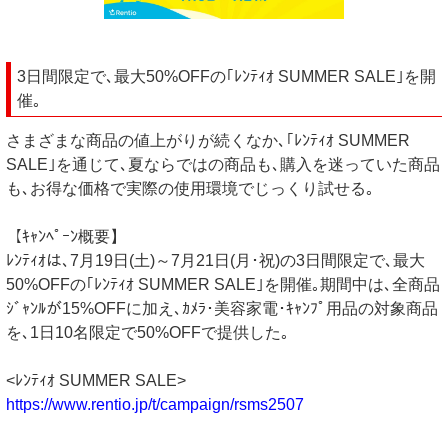
3日間限定で､最大50%OFFの｢ﾚﾝﾃｨｵ SUMMER SALE｣を開
催｡
さまざまな商品の値上がりが続くなか､｢ﾚﾝﾃｨｵ SUMMER
SALE｣を通じて､夏ならではの商品も､購入を迷っていた商品
も､お得な価格で実際の使用環境でじっくり試せる｡
【ｷｬﾝﾍﾟｰﾝ概要】
ﾚﾝﾃｨｵは､7月19日(土)～7月21日(月･祝)の3日間限定で､最大
50%OFFの｢ﾚﾝﾃｨｵ SUMMER SALE｣を開催｡期間中は､全商品
ｼﾞｬﾝﾙが15%OFFに加え､ｶﾒﾗ･美容家電･ｷｬﾝﾌﾟ用品の対象商品
を､1日10名限定で50%OFFで提供した｡
<ﾚﾝﾃｨｵ SUMMER SALE>
https://www.rentio.jp/t/campaign/rsms2507