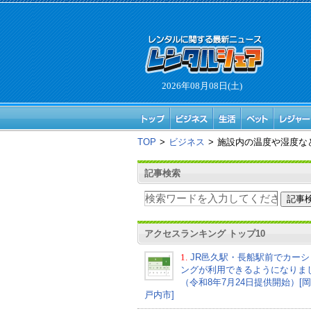
2026年08月08日(土)
TOP
>
ビジネス
>
施設内の温度や湿度な
記事検索
アクセスランキング トップ10
1.
JR邑久駅・長船駅前でカーシ
ングが利用できるようになりま
（令和8年7月24日提供開始）[
戸内市]