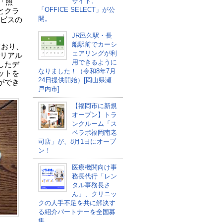
サイト、
「照
「OFFICE SELECT」が公
とクラ
開。
ービスの
JR邑久駅・長
船駅前でカーシ
ており、
ェアリングが利
でリアル
用できるように
したデ
なりました！（令和8年7月
ットを
24日提供開始）[岡山県瀬
ができ
戸内市]
【福岡市に新規
オープン】トラ
ンクルーム「ス
ペラボ福岡南老
司店」が、8月1日にオープ
ン！
医療機関向け事
務長代行「レン
タル事務長さ
ん」、クリニッ
クの人手不足を共に解決す
る紹介パートナーを全国募
集