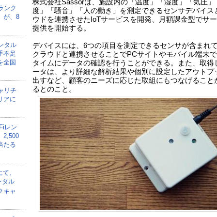
株式会社Sassorは、施設内の「温度」「湿度」「気圧」
ランク
度」「騒音」「人の動き」を測定できるセンサデバイス
」が、8
ウドを連携させたIoTサービスを開発、月額課金型でサ
提供を開始する。
ンタル
デバイスには、6つの項目を測定できるセンサが含まれ
手不足
クラウドと連携させることでPCサイトやモバイル端末
を全国
タイムにデータの確認を行うことができる。また、取得
ータは、より詳細な解析結果や個別に設定したアウトプ
出すなど、顧客のニーズに応じた取組にもつなげること
るとのこと。
ャリチ
リアに
Fiレン
,500
当たる
にて、
ンタル
クキャ