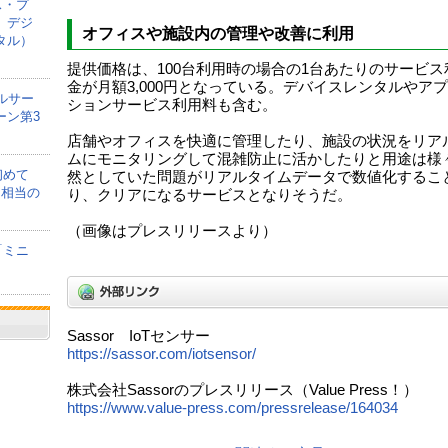
ス・プ
、デジ
オフィスや施設内の管理や改善に利用
タル）
提供価格は、100台利用時の場合の1台あたりのサービス
金が月額3,000円となっている。デバイスレンタルやア
ルサー
ションサービス利用料も含む。
ーン第3
店舗やオフィスを快適に管理したり、施設の状況をリア
ムにモニタリングして混雑防止に活かしたりと用途は様
初めて
然としていた問題がリアルタイムデータで数値化するこ
間相当の
り、クリアになるサービスとなりそうだ。
（画像はプレスリリースより）
「ミニ
Sassor IoTセンサー
https://sassor.com/iotsensor/
株式会社Sassorのプレスリリース（Value Press！）
https://www.value-press.com/pressrelease/164034