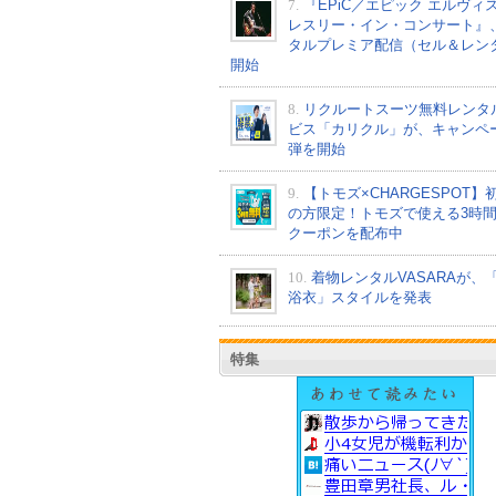
7.
『EPiC／エピック エルヴィ
レスリー・イン・コンサート』
タルプレミア配信（セル＆レン
開始
8.
リクルートスーツ無料レンタ
ビス「カリクル」が、キャンペ
弾を開始
9.
【トモズ×CHARGESPOT】
の方限定！トモズで使える3時
クーポンを配布中
10.
着物レンタルVASARAが、
浴衣」スタイルを発表
特集