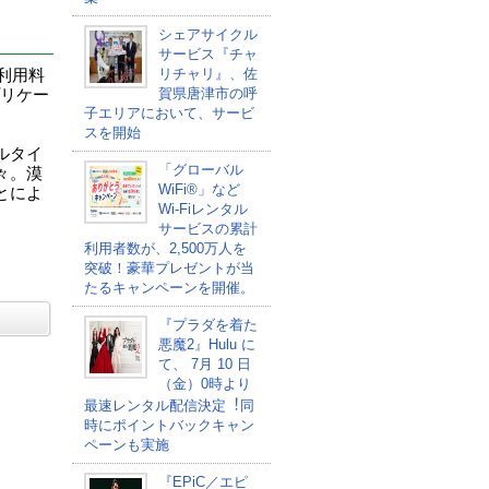
シェアサイクル
サービス『チャ
リチャリ』、佐
利用料
賀県唐津市の呼
プリケー
子エリアにおいて、サービ
スを開始
ルタイ
「グローバル
々。漠
WiFi®」など
とによ
Wi-Fiレンタル
サービスの累計
利用者数が、2,500万人を
突破！豪華プレゼントが当
たるキャンペーンを開催。
『プラダを着た
悪魔2』Hulu に
て、 7⽉ 10 ⽇
（金）0時より
最速レンタル配信決定︕同
時にポイントバックキャン
ペーンも実施
『EPiC／エピ