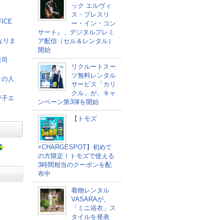
ック エルヴィ
ス・プレスリ
ICE
ー・イン・コン
サート』、デジタルプレミ
なりま
ア配信（セル＆レンタル）
開始
老司
リクルートスー
ツ無料レンタル
クの人
サービス「カリ
クル」が、キャ
呼子エ
ンペーン第3弾を開始
【トモズ
×CHARGESPOT】初めて
の方限定！トモズで使える
3時間相当のクーポンを配
布中
着物レンタル
VASARAが、
「ミニ浴衣」ス
タイルを発表