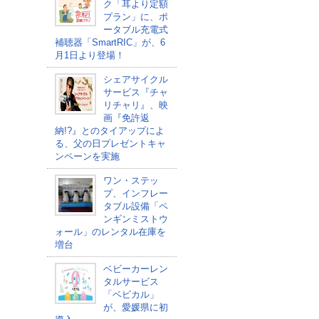
ク「耳より定額
プラン」に、ポ
ータブル充電式
補聴器「SmartRIC」が、6
月1日より登場！
シェアサイクル
サービス『チャ
リチャリ』、映
画『免許返
納!?』とのタイアップによ
る、父の日プレゼントキャ
ンペーンを実施
ワン・ステッ
プ、インフレー
タブル設備「ペ
ンギンミストウ
ォール」のレンタル在庫を
増台
ベビーカーレン
タルサービス
「ベビカル」
が、愛媛県に初