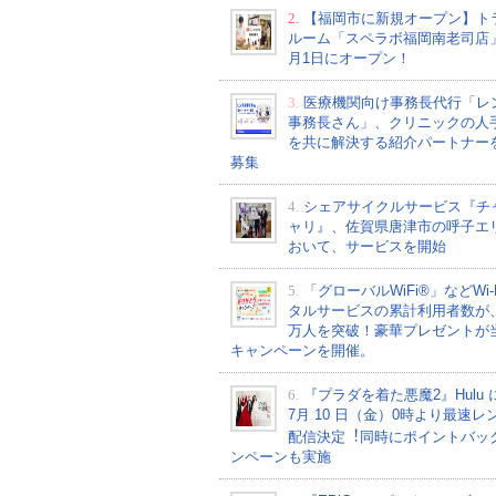
2.
【福岡市に新規オープン】ト
ルーム「スペラボ福岡南老司店
月1日にオープン！
3.
医療機関向け事務長代行「レ
事務長さん」、クリニックの人
を共に解決する紹介パートナー
募集
4.
シェアサイクルサービス『チ
ャリ』、佐賀県唐津市の呼子エ
おいて、サービスを開始
5.
「グローバルWiFi®」などWi-
タルサービスの累計利用者数が、2
万人を突破！豪華プレゼントが
キャンペーンを開催。
6.
『プラダを着た悪魔2』Hulu 
7⽉ 10 ⽇（金）0時より最速レ
配信決定︕同時にポイントバッ
ンペーンも実施