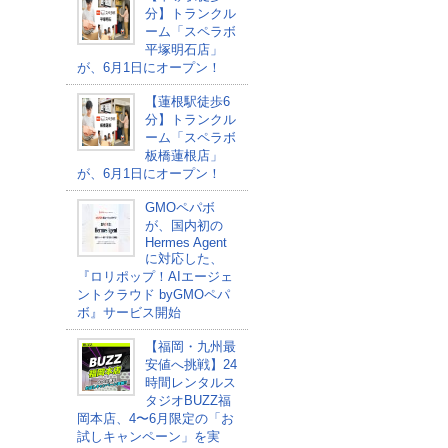
分】トランクル
ーム「スペラボ
平塚明石店」
が、6月1日にオープン！
【蓮根駅徒歩6
分】トランクル
ーム「スペラボ
板橋蓮根店」
が、6月1日にオープン！
GMOペパボ
が、国内初の
Hermes Agent
に対応した、
『ロリポップ！AIエージェ
ントクラウド byGMOペパ
ボ』サービス開始
【福岡・九州最
安値へ挑戦】24
時間レンタルス
タジオBUZZ福
岡本店、4〜6月限定の「お
試しキャンペーン」を実