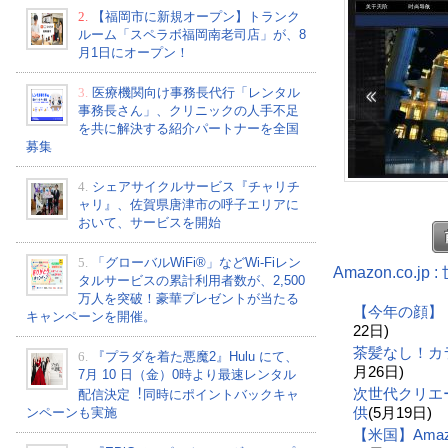
2.
【福岡市に新規オープン】トランク
ルーム「スペラボ福岡南老司店」が、8
月1日にオープン！
3.
医療機関向け事務長代行「レンタル
事務長さん」、クリニックの人手不足
を共に解決する紹介パートナーを全国
募集
4.
シェアサイクルサービス『チャリチ
ャリ』、佐賀県唐津市の呼子エリアに
おいて、サービスを開始
5.
「グローバルWiFi®」などWi-Fiレン
Amazon.co.
タルサービスの累計利用者数が、2,500
万人を突破！豪華プレゼントが当たる
【今年の顔】
キャンペーンを開催。
22日)
茶髪なし！カ
6.
『プラダを着た悪魔2』Hulu にて、
月26日)
7⽉ 10 ⽇（金）0時より最速レンタル
次世代クリエ
配信決定︕同時にポイントバックキャ
供
(5月19日)
ンペーンも実施
【米国】Am