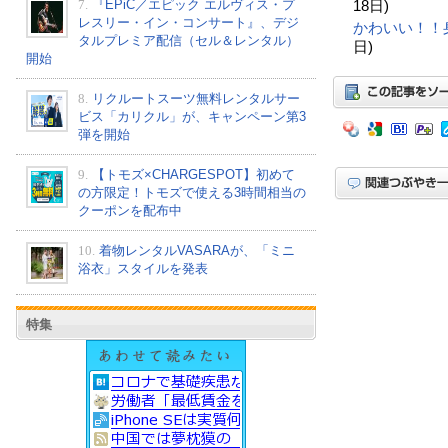
7.
『EPiC／エピック エルヴィス・プ
18日)
レスリー・イン・コンサート』、デジ
かわいい！！
タルプレミア配信（セル＆レンタル）
日)
開始
8.
リクルートスーツ無料レンタルサー
ビス「カリクル」が、キャンペーン第3
弾を開始
9.
【トモズ×CHARGESPOT】初めて
の方限定！トモズで使える3時間相当の
クーポンを配布中
10.
着物レンタルVASARAが、「ミニ
浴衣」スタイルを発表
特集