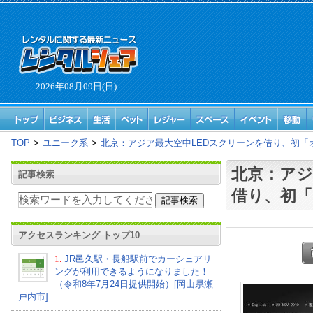
2026年08月09日(日)
TOP
>
ユニーク系
>
北京：アジア最大空中LEDスクリーンを借り、初「
北京：アジ
記事検索
借り、初
アクセスランキング トップ10
1.
JR邑久駅・長船駅前でカーシェアリ
ングが利用できるようになりました！
（令和8年7月24日提供開始）[岡山県瀬
戸内市]