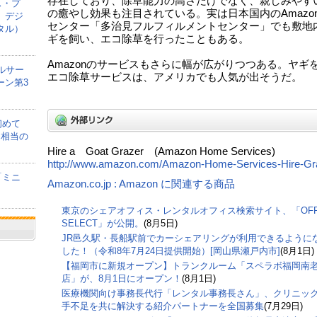
存在しており、除草能力の高さだけでなく、親しみやす
ス・プ
の癒やし効果も注目されている。実は日本国内のAmazo
、デジ
センター「多治見フルフィルメントセンター」でも敷地
タル）
ギを飼い、エコ除草を行ったこともある。
Amazonのサービスもさらに幅が広がりつつある。ヤギ
ルサー
エコ除草サービスは、アメリカでも人気が出そうだ。
ーン第3
初めて
間相当の
Hire a Goat Grazer (Amazon Home Services)
http://www.amazon.com/Amazon-Home-Services-Hire-Gr
「ミニ
Amazon.co.jp : Amazon に関連する商品
東京のシェアオフィス・レンタルオフィス検索サイト、「OFF
SELECT」が公開。
(8月5日)
JR邑久駅・長船駅前でカーシェアリングが利用できるように
した！（令和8年7月24日提供開始）[岡山県瀬戸内市]
(8月1日)
【福岡市に新規オープン】トランクルーム「スペラボ福岡南
店」が、8月1日にオープン！
(8月1日)
医療機関向け事務長代行「レンタル事務長さん」、クリニッ
手不足を共に解決する紹介パートナーを全国募集
(7月29日)