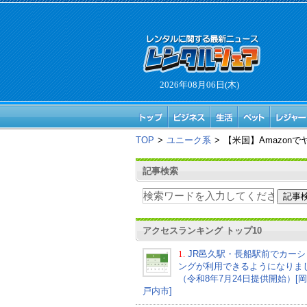
2026年08月06日(木)
TOP
>
ユニーク系
>
【米国】Amazon
記事検索
アクセスランキング トップ10
1.
JR邑久駅・長船駅前でカーシ
ングが利用できるようになりま
（令和8年7月24日提供開始）[
戸内市]