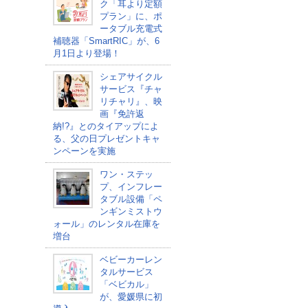
ク「耳より定額
プラン」に、ポ
ータブル充電式
補聴器「SmartRIC」が、6
月1日より登場！
シェアサイクル
サービス『チャ
リチャリ』、映
画『免許返
納!?』とのタイアップによ
る、父の日プレゼントキャ
ンペーンを実施
ワン・ステッ
プ、インフレー
タブル設備「ペ
ンギンミストウ
ォール」のレンタル在庫を
増台
ベビーカーレン
タルサービス
「ベビカル」
が、愛媛県に初