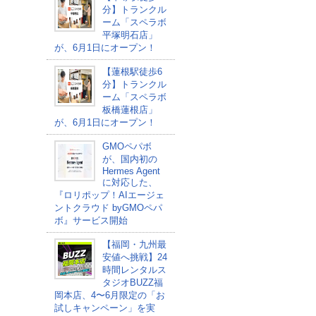
分】トランクル
ーム「スペラボ
平塚明石店」
が、6月1日にオープン！
【蓮根駅徒歩6
分】トランクル
ーム「スペラボ
板橋蓮根店」
が、6月1日にオープン！
GMOペパボ
が、国内初の
Hermes Agent
に対応した、
『ロリポップ！AIエージェ
ントクラウド byGMOペパ
ボ』サービス開始
【福岡・九州最
安値へ挑戦】24
時間レンタルス
タジオBUZZ福
岡本店、4〜6月限定の「お
試しキャンペーン」を実