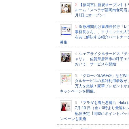
2.
【福岡市に新規オープン】ト
ルーム「スペラボ福岡南老司店
月1日にオープン！
3.
医療機関向け事務長代行「レ
事務長さん」、クリニックの人
を共に解決する紹介パートナー
募集
4.
シェアサイクルサービス『チ
ャリ』、佐賀県唐津市の呼子エ
おいて、サービスを開始
5.
「グローバルWiFi®」などWi-
タルサービスの累計利用者数が、2
万人を突破！豪華プレゼントが
キャンペーンを開催。
6.
『プラダを着た悪魔2』Hulu 
7⽉ 10 ⽇（金）0時より最速レ
配信決定︕同時にポイントバッ
ンペーンも実施