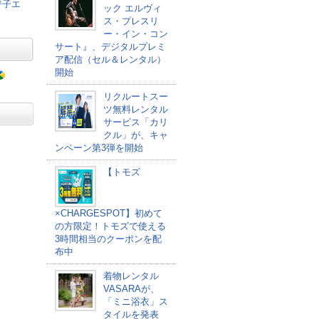
呼子エ
ック エルヴィ
ス・プレスリ
ー・イン・コン
サート』、デジタルプレミ
ア配信（セル＆レンタル）
開始
リクルートスー
ツ無料レンタル
サービス「カリ
クル」が、キャ
ンペーン第3弾を開始
【トモズ
×CHARGESPOT】初めて
の方限定！トモズで使える
3時間相当のクーポンを配
布中
着物レンタル
VASARAが、
「ミニ浴衣」ス
タイルを発表