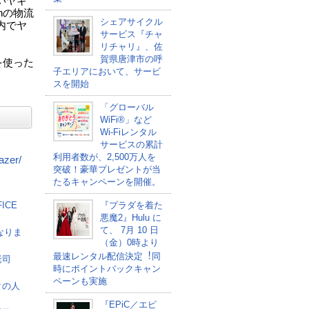
いヤギ
nの物流
シェアサイクル
内でヤ
サービス『チャ
リチャリ』、佐
賀県唐津市の呼
を使った
子エリアにおいて、サービ
スを開始
「グローバル
WiFi®」など
Wi-Fiレンタル
サービスの累計
利用者数が、2,500万人を
azer/
突破！豪華プレゼントが当
たるキャンペーンを開催。
ICE
『プラダを着た
悪魔2』Hulu に
て、 7⽉ 10 ⽇
なりま
（金）0時より
最速レンタル配信決定︕同
老司
時にポイントバックキャン
ペーンも実施
クの人
『EPiC／エピ