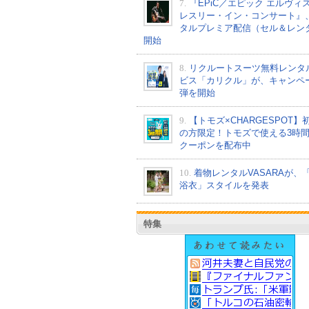
7.
『EPiC／エピック エルヴィ
レスリー・イン・コンサート』
タルプレミア配信（セル＆レン
開始
8.
リクルートスーツ無料レンタ
ビス「カリクル」が、キャンペ
弾を開始
9.
【トモズ×CHARGESPOT】
の方限定！トモズで使える3時
クーポンを配布中
10.
着物レンタルVASARAが、
浴衣」スタイルを発表
特集