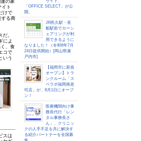
サイト、
関連の家
「OFFICE SELECT」が公
」サイト
開。
だけで
売する商
JR邑久駅・長
船駅前でカーシ
ェアリングが利
スだ。
用できるように
ヤギによ
なりました！（令和8年7月
高く、食
24日提供開始）[岡山県瀬
エコで
戸内市]
という
【福岡市に新規
オープン】トラ
ンクルーム「ス
ペラボ福岡南老
司店」が、8月1日にオープ
ン！
医療機関向け事
務長代行「レン
タル事務長さ
ん」、クリニッ
」
クの人手不足を共に解決す
る紹介パートナーを全国募
ビスは
集