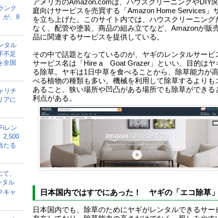
アメリカのAmazon.comは、ハウスクリーニングやDIY
ランク
庭向けサービスを売買する「Amazon Home Services
」が、8
を立ち上げた。このサイト内では、ハウスクリーニング
なく、配管や塗装、商品の組み立てなど、Amazonが販
品に関連するサービスを提供している。
ンタル
手不足
その中で話題となっているのが、ヤギのレンタルサービ
を全国
サービス名は「Hire a Goat Grazer」といい、目的は
る除草。ヤギは1日中草を食べることから、除草能力が
べる植物の種類も多い。機械を利用して除草するよりも
あること、狭い場所や凹凸がある場所でも除草ができる
ャリチ
利点がある。
リアに
Fiレン
,500
当たる
にて、
ンタル
クキャ
日本国内ではすでにあった！ ヤギの「エコ除草
日本国内でも、除草のためにヤギがレンタルできるサー