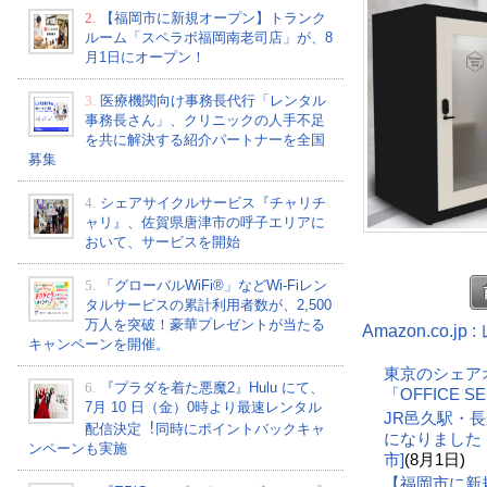
2.
【福岡市に新規オープン】トランク
ルーム「スペラボ福岡南老司店」が、8
月1日にオープン！
3.
医療機関向け事務長代行「レンタル
事務長さん」、クリニックの人手不足
を共に解決する紹介パートナーを全国
募集
4.
シェアサイクルサービス『チャリチ
ャリ』、佐賀県唐津市の呼子エリアに
おいて、サービスを開始
5.
「グローバルWiFi®」などWi-Fiレン
タルサービスの累計利用者数が、2,500
万人を突破！豪華プレゼントが当たる
Amazon.co.
キャンペーンを開催。
東京のシェア
6.
『プラダを着た悪魔2』Hulu にて、
「OFFICE 
7⽉ 10 ⽇（金）0時より最速レンタル
JR邑久駅・
配信決定︕同時にポイントバックキャ
になりました
ンペーンも実施
市]
(8月1日)
【福岡市に新