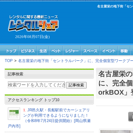
名古屋栄の地下街「セント
2026年08月07日(金)
TOP
>
名古屋栄の地下街「セントラルパーク」に、完全個室型ワークブース「R
名古屋栄の
記事検索
に、完全個
orkBOX
アクセスランキング トップ10
1.
JR邑久駅・長船駅前でカーシェアリ
ングが利用できるようになりました！
（令和8年7月24日提供開始）[岡山県瀬
戸内市]