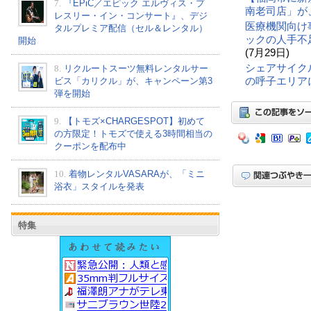
7.
『EPiC／エピック エルヴィス・プ
南老司店」が
レスリー・イン・コンサート』、デジ
医療機関向け
タルプレミア配信（セル＆レンタル）
ックの人手不
開始
(7月29日)
シェアサイク
8.
リクルートスーツ無料レンタルサー
の呼子エリア
ビス「カリクル」が、キャンペーン第3
弾を開始
9.
【トモズ×CHARGESPOT】初めて
の方限定！トモズで使える3時間相当の
クーポンを配布中
10.
着物レンタルVASARAが、「ミニ
浴衣」スタイルを発表
特集