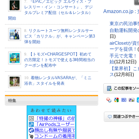
7.
『EPiC／エピック エルヴィス・プ
レスリー・イン・コンサート』、デジ
Amazon.co.
タルプレミア配信（セル＆レンタル）
開始
東京の民泊事
自動運転開発の
8.
リクルートスーツ無料レンタルサー
日)
ビス「カリクル」が、キャンペーン第3
弾を開始
airClos
ーデを提供！
9.
【トモズ×CHARGESPOT】初めて
手元で充電！
の方限定！トモズで使える3時間相当の
始
(12月12日)
クーポンを配布中
【業界初】こ
ス
(12月8日)
10.
着物レンタルVASARAが、「ミニ
浴衣」スタイルを発表
特集