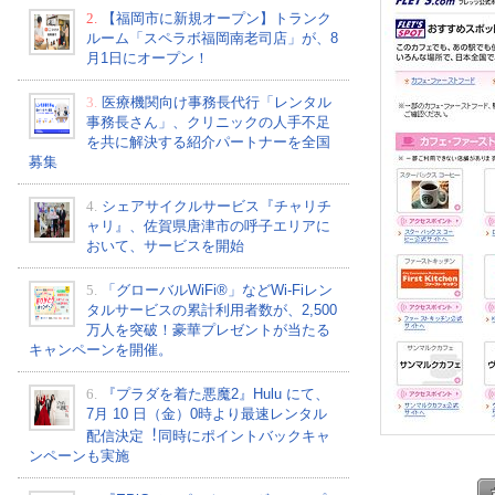
2.
【福岡市に新規オープン】トランク
ルーム「スペラボ福岡南老司店」が、8
月1日にオープン！
3.
医療機関向け事務長代行「レンタル
事務長さん」、クリニックの人手不足
を共に解決する紹介パートナーを全国
募集
4.
シェアサイクルサービス『チャリチ
ャリ』、佐賀県唐津市の呼子エリアに
おいて、サービスを開始
5.
「グローバルWiFi®」などWi-Fiレン
タルサービスの累計利用者数が、2,500
万人を突破！豪華プレゼントが当たる
キャンペーンを開催。
6.
『プラダを着た悪魔2』Hulu にて、
7⽉ 10 ⽇（金）0時より最速レンタル
配信決定︕同時にポイントバックキャ
ンペーンも実施