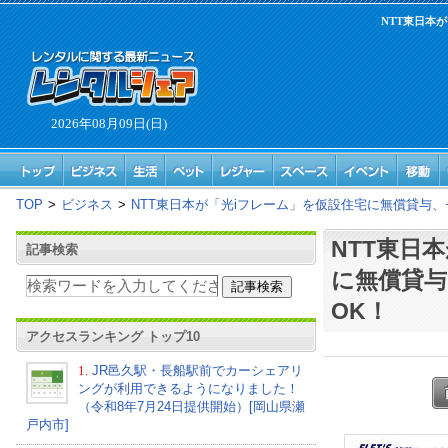
NTT東日本
2026年08月09日(日)
TOP
>
ビジネス
>
NTT東日本が「光iフレーム」を仮設住宅に無償貸与
NTT東日
記事検索
に無償貸
OK！
アクセスランキング トップ10
1.
JR邑久駅・長船駅前でカーシェアリ
ングが利用できるようになりました！
（令和8年7月24日提供開始）[岡山県瀬
戸内市]