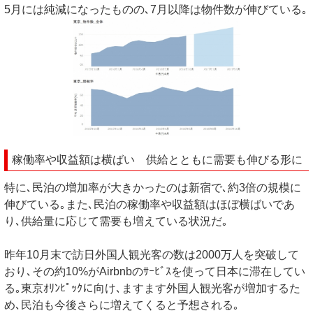
5月には純減になったものの､7月以降は物件数が伸びている｡
稼働率や収益額は横ばい 供給とともに需要も伸びる形に
特に､民泊の増加率が大きかったのは新宿で､約3倍の規模に
伸びている｡また､民泊の稼働率や収益額はほぼ横ばいであ
り､供給量に応じて需要も増えている状況だ｡
昨年10月末で訪日外国人観光客の数は2000万人を突破して
おり､その約10%がAirbnbのｻｰﾋﾞｽを使って日本に滞在してい
る｡東京ｵﾘﾝﾋﾟｯｸに向け､ますます外国人観光客が増加するた
め､民泊も今後さらに増えてくると予想される｡