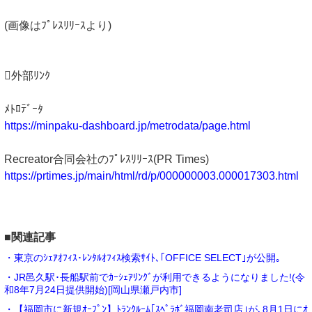
(画像はﾌﾟﾚｽﾘﾘｰｽより)
外部ﾘﾝｸ
ﾒﾄﾛﾃﾞｰﾀ
https://minpaku-dashboard.jp/metrodata/page.html
Recreator合同会社のﾌﾟﾚｽﾘﾘｰｽ(PR Times)
https://prtimes.jp/main/html/rd/p/000000003.000017303.html
■関連記事
・東京のｼｪｱｵﾌｨｽ･ﾚﾝﾀﾙｵﾌｨｽ検索ｻｲﾄ､｢OFFICE SELECT｣が公開｡
・JR邑久駅･長船駅前でｶｰｼｪｱﾘﾝｸﾞが利用できるようになりました!(令
和8年7月24日提供開始)[岡山県瀬戸内市]
・【福岡市に新規ｵｰﾌﾟﾝ】ﾄﾗﾝｸﾙｰﾑ｢ｽﾍﾟﾗﾎﾞ福岡南老司店｣が､8月1日にｵ