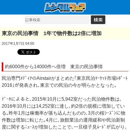
東京の民泊事情 1年で物件数は2倍に増加
2017年1月7日 04:00
約6000件から14000件へ倍増 東京の民泊事情
民泊専門ﾒﾃﾞｨｱのAirstairがまとめた｢東京民泊ﾏｰｹｯﾄ市場ﾚﾎﾟｰﾄ
2016｣が発表され､東京での民泊の今が明らかとなった｡
ﾃﾞｰﾀによると､2015年10月に5,942室だった民泊物件数は､
2016年10月には14,252室に達し､約2倍の規模に増加してい
る｡昨年1月は稼働率が落ち込んだものの､3月の桜ｼｰｽﾞﾝに物
件数は増加に転じた｡4月に､旅館業法の運用緩和や民泊新制
度に関するﾆｭｰｽが増加したことで､一旦様子見ﾑｰﾄﾞが広がり､