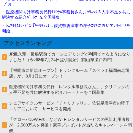
ｰﾌﾟﾝ!
・医療機関向け事務長代行｢ﾚﾝﾀﾙ事務長さん｣､ｸﾘﾆｯｸの人手不足を共に
解決する紹介ﾊﾟｰﾄﾅｰを全国募集
・ｼｪｱｻｲｸﾙｻｰﾋﾞｽ『ﾁｬﾘﾁｬﾘ』､佐賀県唐津市の呼子ｴﾘｱにおいて､ｻｰﾋﾞｽを
開始
アクセスランキング
JR邑久駅・長船駅前でカーシェアリングが利用できるようになり
1
ました！（令和8年7月24日提供開始）[岡山県瀬戸内市]
【福岡市に新規オープン】トランクルーム「スペラボ福岡南老司
2
店」が、8月1日にオープン！
医療機関向け事務長代行「レンタル事務長さん」、クリニックの
3
人手不足を共に解決する紹介パートナーを全国募集
シェアサイクルサービス『チャリチャリ』、佐賀県唐津市の呼子
4
エリアにおいて、サービスを開始
「グローバルWiFi®」などWi-Fiレンタルサービスの累計利用者数
が、2,500万人を突破！豪華プレゼントが当たるキャンペーンを開
5
催。