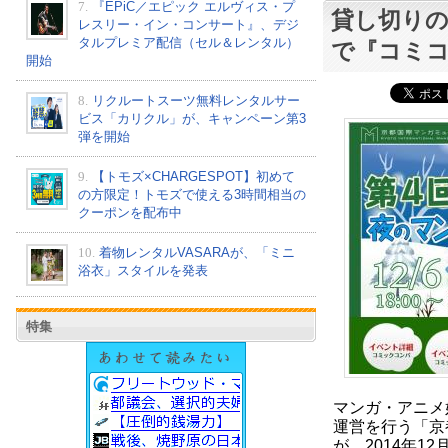
7.
『EPiC／エピック エルヴィス・プ
貸し切り
レスリー・イン・コンサート』、デジ
タルプレミア配信（セル＆レンタル）
で『コミコ
開始
8.
リクルートスーツ無料レンタルサー
ビス「カリクル」が、キャンペーン第3
弾を開始
9.
【トモズ×CHARGESPOT】初めて
の方限定！トモズで使える3時間相当の
クーポンを配布中
10.
着物レンタルVASARAが、「ミニ
浴衣」スタイルを発表
特集
マンガ・アニメ
運営を行う「京
が、2014年1