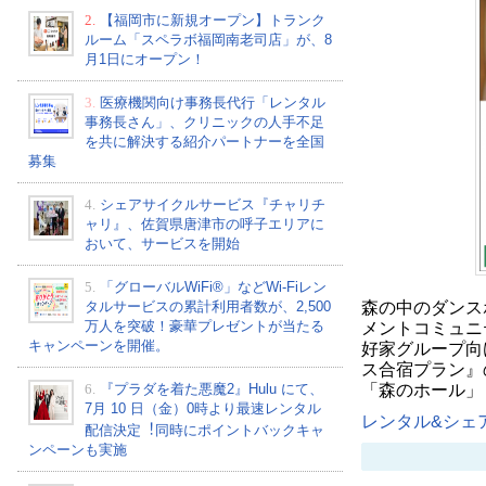
2.
【福岡市に新規オープン】トランク
ルーム「スペラボ福岡南老司店」が、8
月1日にオープン！
3.
医療機関向け事務長代行「レンタル
事務長さん」、クリニックの人手不足
を共に解決する紹介パートナーを全国
募集
4.
シェアサイクルサービス『チャリチ
ャリ』、佐賀県唐津市の呼子エリアに
おいて、サービスを開始
5.
「グローバルWiFi®」などWi-Fiレン
森の中のダンス
タルサービスの累計利用者数が、2,500
万人を突破！豪華プレゼントが当たる
メントコミュニ
キャンペーンを開催。
好家グループ向
ス合宿プラン』
「森のホール」
6.
『プラダを着た悪魔2』Hulu にて、
7⽉ 10 ⽇（金）0時より最速レンタル
レンタル&シェア
配信決定︕同時にポイントバックキャ
ンペーンも実施