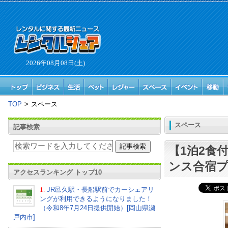
2026年08月08日(土)
TOP
>
スペース
スペース
記事検索
【1泊2食
ンス合宿
アクセスランキング トップ10
1.
JR邑久駅・長船駅前でカーシェアリ
ングが利用できるようになりました！
（令和8年7月24日提供開始）[岡山県瀬
戸内市]