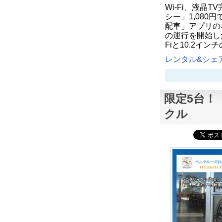
Wi-Fi、液晶
シー」1,08
配車」アプリの
の運行を開始した
Fiと10.2イ
レンタル&シェア
限定5台！
クル