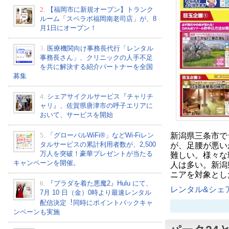
2.
【福岡市に新規オープン】トランク
ルーム「スペラボ福岡南老司店」が、8
月1日にオープン！
3.
医療機関向け事務長代行「レンタル
事務長さん」、クリニックの人手不足
を共に解決する紹介パートナーを全国
募集
4.
シェアサイクルサービス『チャリチ
ャリ』、佐賀県唐津市の呼子エリアに
おいて、サービスを開始
新潟県三条市で
5.
「グローバルWiFi®」などWi-Fiレン
タルサービスの累計利用者数が、2,500
が、足腰が悪い
万人を突破！豪華プレゼントが当たる
難しい。様々な
キャンペーンを開催。
人は多い。新潟
ニアを対象とし
6.
『プラダを着た悪魔2』Hulu にて、
レンタル&シェア
7⽉ 10 ⽇（金）0時より最速レンタル
配信決定︕同時にポイントバックキャ
ンペーンも実施