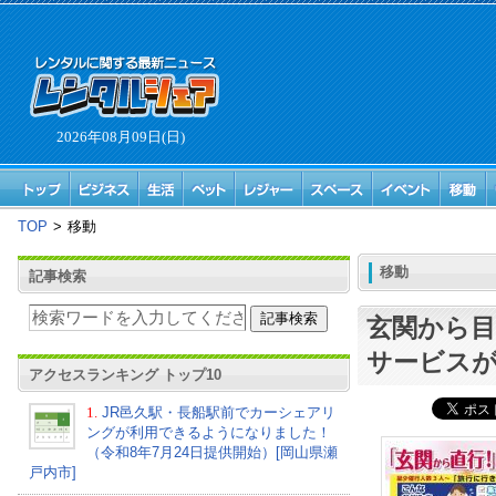
2026年08月09日(日)
TOP
>
移動
移動
記事検索
玄関から目
サービス
アクセスランキング トップ10
1.
JR邑久駅・長船駅前でカーシェアリ
ングが利用できるようになりました！
（令和8年7月24日提供開始）[岡山県瀬
戸内市]