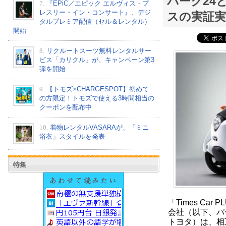
パーク24
7.
『EPiC／エピック エルヴィス・プ
レスリー・イン・コンサート』、デジ
スの実証実
タルプレミア配信（セル＆レンタル）
開始
8.
リクルートスーツ無料レンタルサー
ビス「カリクル」が、キャンペーン第3
弾を開始
9.
【トモズ×CHARGESPOT】初めて
の方限定！トモズで使える3時間相当の
クーポンを配布中
10.
着物レンタルVASARAが、「ミニ
浴衣」スタイルを発表
特集
「Times Car 
会社（以下、パ
トヨタ）は、相