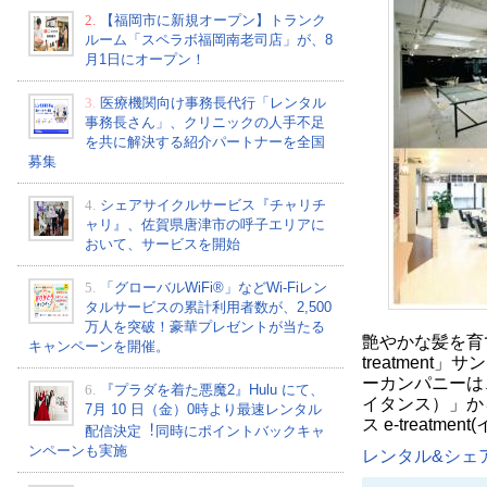
2.
【福岡市に新規オープン】トランク
ルーム「スペラボ福岡南老司店」が、8
月1日にオープン！
3.
医療機関向け事務長代行「レンタル
事務長さん」、クリニックの人手不足
を共に解決する紹介パートナーを全国
募集
4.
シェアサイクルサービス『チャリチ
ャリ』、佐賀県唐津市の呼子エリアに
おいて、サービスを開始
5.
「グローバルWiFi®」などWi-Fiレン
タルサービスの累計利用者数が、2,500
万人を突破！豪華プレゼントが当たる
艶やかな髪を育
キャンペーンを開催。
treatmen
ーカンパニーは、
6.
『プラダを着た悪魔2』Hulu にて、
イタンス）」か
7⽉ 10 ⽇（金）0時より最速レンタル
ス e-treat
配信決定︕同時にポイントバックキャ
ンペーンも実施
レンタル&シェア