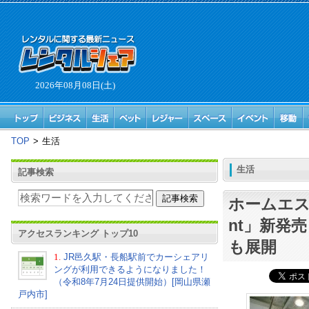
2026年08月08日(土)
TOP
>
生活
生活
記事検索
ホームエステ
nt」新発
アクセスランキング トップ10
も展開
1.
JR邑久駅・長船駅前でカーシェアリ
ングが利用できるようになりました！
（令和8年7月24日提供開始）[岡山県瀬
戸内市]