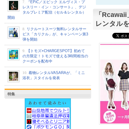
7.
『EPiC／エピック エルヴィス・プ
レスリー・イン・コンサート』、デジ
タルプレミア配信（セル＆レンタル）
「Rcaw
開始
レンタル
8.
リクルートスーツ無料レンタルサー
ビス「カリクル」が、キャンペーン第3
弾を開始
9.
【トモズ×CHARGESPOT】初めて
の方限定！トモズで使える3時間相当の
クーポンを配布中
10.
着物レンタルVASARAが、「ミニ
浴衣」スタイルを発表
特集