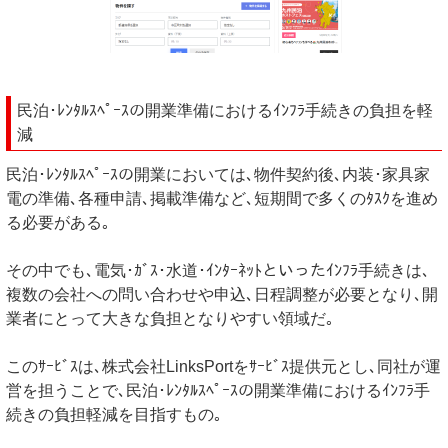
民泊･ﾚﾝﾀﾙｽﾍﾟｰｽの開業準備におけるｲﾝﾌﾗ手続きの負担を軽
減
民泊･ﾚﾝﾀﾙｽﾍﾟｰｽの開業においては､物件契約後､内装･家具家
電の準備､各種申請､掲載準備など､短期間で多くのﾀｽｸを進め
る必要がある｡
その中でも､電気･ｶﾞｽ･水道･ｲﾝﾀｰﾈｯﾄといったｲﾝﾌﾗ手続きは､
複数の会社への問い合わせや申込､日程調整が必要となり､開
業者にとって大きな負担となりやすい領域だ｡
このｻｰﾋﾞｽは､株式会社LinksPortをｻｰﾋﾞｽ提供元とし､同社が運
営を担うことで､民泊･ﾚﾝﾀﾙｽﾍﾟｰｽの開業準備におけるｲﾝﾌﾗ手
続きの負担軽減を目指すもの｡