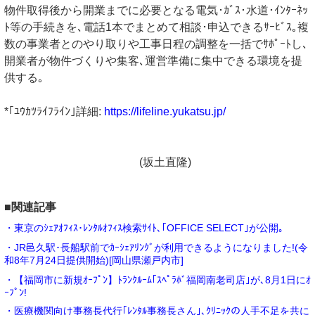
物件取得後から開業までに必要となる電気･ｶﾞｽ･水道･ｲﾝﾀｰﾈｯ
ﾄ等の手続きを､電話1本でまとめて相談･申込できるｻｰﾋﾞｽ｡複
数の事業者とのやり取りや工事日程の調整を一括でｻﾎﾟｰﾄし､
開業者が物件づくりや集客､運営準備に集中できる環境を提
供する｡
*｢ﾕｳｶﾂﾗｲﾌﾗｲﾝ｣詳細:
https://lifeline.yukatsu.jp/
(坂土直隆)
■関連記事
・東京のｼｪｱｵﾌｨｽ･ﾚﾝﾀﾙｵﾌｨｽ検索ｻｲﾄ､｢OFFICE SELECT｣が公開｡
・JR邑久駅･長船駅前でｶｰｼｪｱﾘﾝｸﾞが利用できるようになりました!(令
和8年7月24日提供開始)[岡山県瀬戸内市]
・【福岡市に新規ｵｰﾌﾟﾝ】ﾄﾗﾝｸﾙｰﾑ｢ｽﾍﾟﾗﾎﾞ福岡南老司店｣が､8月1日にｵ
ｰﾌﾟﾝ!
・医療機関向け事務長代行｢ﾚﾝﾀﾙ事務長さん｣､ｸﾘﾆｯｸの人手不足を共に