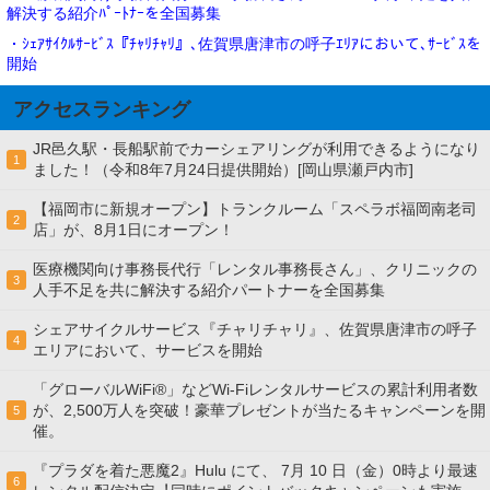
解決する紹介ﾊﾟｰﾄﾅｰを全国募集
・ｼｪｱｻｲｸﾙｻｰﾋﾞｽ『ﾁｬﾘﾁｬﾘ』､佐賀県唐津市の呼子ｴﾘｱにおいて､ｻｰﾋﾞｽを
開始
アクセスランキング
JR邑久駅・長船駅前でカーシェアリングが利用できるようになり
1
ました！（令和8年7月24日提供開始）[岡山県瀬戸内市]
【福岡市に新規オープン】トランクルーム「スペラボ福岡南老司
2
店」が、8月1日にオープン！
医療機関向け事務長代行「レンタル事務長さん」、クリニックの
3
人手不足を共に解決する紹介パートナーを全国募集
シェアサイクルサービス『チャリチャリ』、佐賀県唐津市の呼子
4
エリアにおいて、サービスを開始
「グローバルWiFi®」などWi-Fiレンタルサービスの累計利用者数
が、2,500万人を突破！豪華プレゼントが当たるキャンペーンを開
5
催。
『プラダを着た悪魔2』Hulu にて、 7⽉ 10 ⽇（金）0時より最速
6