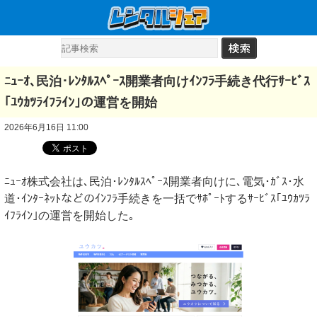
ﾆｭｰｵ､民泊･ﾚﾝﾀﾙｽﾍﾟｰｽ開業者向けｲﾝﾌﾗ手続き代行ｻｰﾋﾞｽ
｢ﾕｳｶﾂﾗｲﾌﾗｲﾝ｣の運営を開始
2026年6月16日 11:00
ﾆｭｰｵ株式会社は､民泊･ﾚﾝﾀﾙｽﾍﾟｰｽ開業者向けに､電気･ｶﾞｽ･水
道･ｲﾝﾀｰﾈｯﾄなどのｲﾝﾌﾗ手続きを一括でｻﾎﾟｰﾄするｻｰﾋﾞｽ｢ﾕｳｶﾂﾗ
ｲﾌﾗｲﾝ｣の運営を開始した｡