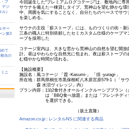
ス・プ
今回誕生した“プレミアムログコテージ”は、敷地内に専
、デジ
サウナを備えた一棟貸しタイプ。荒神山を望む静かな環
タル）
中、周囲を気にすることなく、自分たちのペースでサウ
を楽しめる。
サウナの主役「薪ストーブ」には、ものづくりの街・新
ルサー
三条の職人に特別依頼したセミカスタム仕様のケーブマ
ーン第3
ーブを採用した
コテージ室内は、大きな窓から荒神山の自然を望む開放
初めて
計。昼はやわらかな自然光に包まれ、夜は薪ストーブの
間相当の
む穏やかな時間が流れる。
【施設概要】
「ミニ
施設名：風コテージ 「霞 -Kasumi-」 「揺 -yuragi-」
所在地：群馬県桐生市黒保根町八木原宮原579-1（「サ
森 水沼ヴィレッジ」内）
プラン内容：1泊2食付きオールインクルーシブプラン（
は「BBQ食べ放題」または「フレンチディ
を選択できる。
（坂土直隆）
Amazon.co.jp : レンタルNS に関連する商品