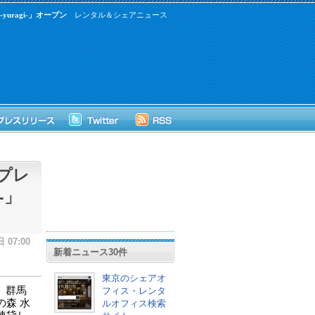
uragi-」オープン
レンタル＆シェアニュース
プレ
-」
 07:00
新着ニュース30件
東京のシェアオ
、群馬
フィス・レンタ
森 水
ルオフィス検索