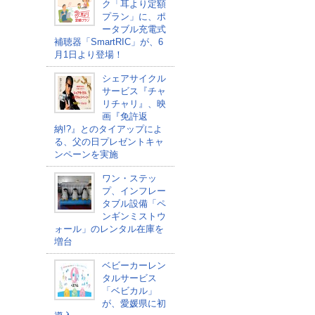
ク「耳より定額
プラン」に、ポ
ータブル充電式
補聴器「SmartRIC」が、6
月1日より登場！
シェアサイクル
サービス『チャ
リチャリ』、映
画『免許返
納!?』とのタイアップによ
る、父の日プレゼントキャ
ンペーンを実施
ワン・ステッ
プ、インフレー
タブル設備「ペ
ンギンミストウ
ォール」のレンタル在庫を
増台
ベビーカーレン
タルサービス
「ベビカル」
が、愛媛県に初