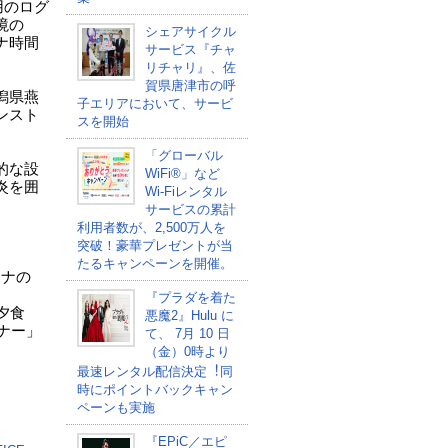
用のログ
境の
シェアサイクル
ナ時間
サービス『チャ
リチャリ』、佐
賀県唐津市の呼
潟県燕
子エリアにおいて、サービ
ンスト
スを開始
「グローバル
的な設
WiFi®」など
炎を囲
Wi-Fiレンタル
サービスの累計
利用者数が、2,500万人を
突破！豪華プレゼントが当
たるキャンペーンを開催。
ウナの
『プラダを着た
夕食
悪魔2』Hulu に
ナー」
て、 7⽉ 10 ⽇
（金）0時より
最速レンタル配信決定︕同
時にポイントバックキャン
ペーンも実施
『EPiC／エピ