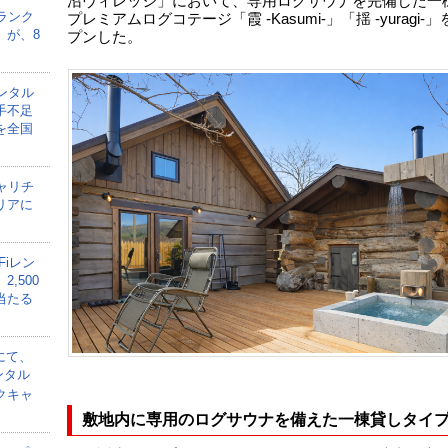
沼ヴィレッジ」において、専用ログサウナを完備した一
ランク
プレミアムログコテージ「霞 -Kasumi-」「揺 -yuragi-
」が、8
プンした。
ンタル
手不足
を全国
ャリチ
リアに
Fiレン
,500
当たる
にて、
ンタル
クキャ
敷地内に専用のログサウナを備えた一棟貸しタイ