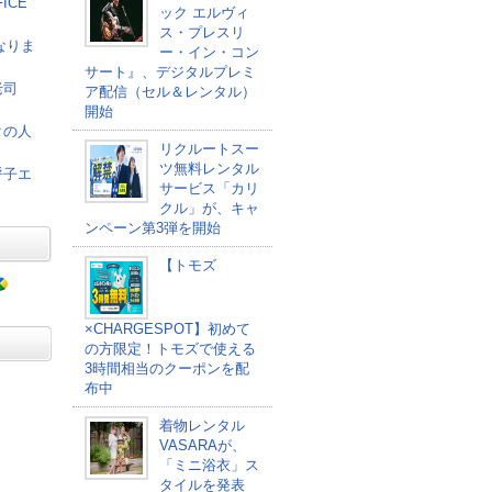
ICE
ック エルヴィ
ス・プレスリ
なりま
ー・イン・コン
サート』、デジタルプレミ
老司
ア配信（セル＆レンタル）
開始
クの人
リクルートスー
ツ無料レンタル
呼子エ
サービス「カリ
クル」が、キャ
ンペーン第3弾を開始
【トモズ
×CHARGESPOT】初めて
の方限定！トモズで使える
3時間相当のクーポンを配
布中
着物レンタル
VASARAが、
「ミニ浴衣」ス
タイルを発表