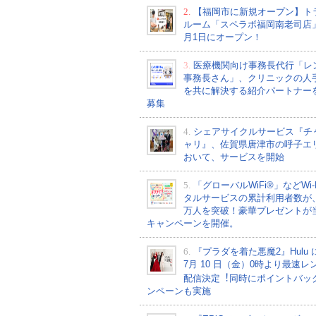
2.
【福岡市に新規オープン】ト
ルーム「スペラボ福岡南老司店
月1日にオープン！
3.
医療機関向け事務長代行「レ
事務長さん」、クリニックの人
を共に解決する紹介パートナー
募集
4.
シェアサイクルサービス『チ
ャリ』、佐賀県唐津市の呼子エ
おいて、サービスを開始
5.
「グローバルWiFi®」などWi-
タルサービスの累計利用者数が、2
万人を突破！豪華プレゼントが
キャンペーンを開催。
6.
『プラダを着た悪魔2』Hulu 
7⽉ 10 ⽇（金）0時より最速レ
配信決定︕同時にポイントバッ
ンペーンも実施