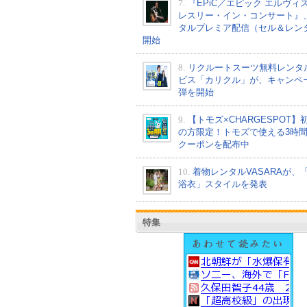
7.
『EPiC／エピック エルヴィ
レスリー・イン・コンサート』
タルプレミア配信（セル＆レン
開始
8.
リクルートスーツ無料レンタ
ビス「カリクル」が、キャンペ
弾を開始
9.
【トモズ×CHARGESPOT】
の方限定！トモズで使える3時
クーポンを配布中
10.
着物レンタルVASARAが、
浴衣」スタイルを発表
特集