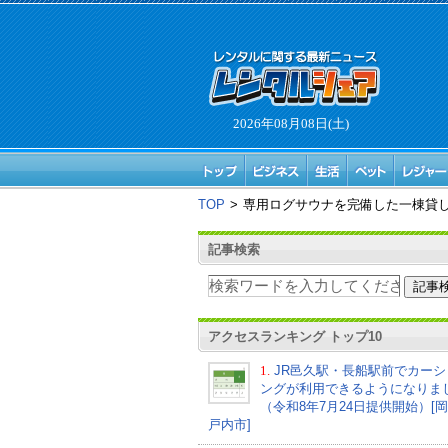
2026年08月08日(土)
TOP
>
専用ログサウナを完備した一棟貸しプレミ
記事検索
アクセスランキング トップ10
1.
JR邑久駅・長船駅前でカーシ
ングが利用できるようになりま
（令和8年7月24日提供開始）[
戸内市]