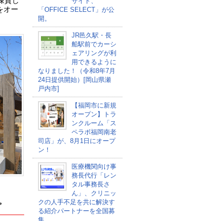
棟貸し
サイト、
」をオー
「OFFICE SELECT」が公
開。
JR邑久駅・長
船駅前でカーシ
ェアリングが利
用できるように
なりました！（令和8年7月
24日提供開始）[岡山県瀬
戸内市]
【福岡市に新規
オープン】トラ
ンクルーム「ス
ペラボ福岡南老
司店」が、8月1日にオープ
ン！
医療機関向け事
務長代行「レン
タル事務長さ
ん」、クリニッ
クの人手不足を共に解決す
プ
る紹介パートナーを全国募
集