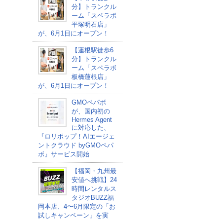
分】トランクル
ーム「スペラボ
平塚明石店」
が、6月1日にオープン！
【蓮根駅徒歩6
分】トランクル
ーム「スペラボ
板橋蓮根店」
が、6月1日にオープン！
GMOペパボ
が、国内初の
Hermes Agent
に対応した、
『ロリポップ！AIエージェ
ントクラウド byGMOペパ
ボ』サービス開始
【福岡・九州最
安値へ挑戦】24
時間レンタルス
タジオBUZZ福
岡本店、4〜6月限定の「お
試しキャンペーン」を実