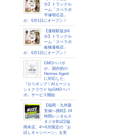
分】トランクル
ーム「スペラボ
平塚明石店」
が、6月1日にオープン！
【蓮根駅徒歩6
分】トランクル
ーム「スペラボ
板橋蓮根店」
が、6月1日にオープン！
GMOペパボ
が、国内初の
Hermes Agent
に対応した、
『ロリポップ！AIエージェ
ントクラウド byGMOペパ
ボ』サービス開始
【福岡・九州最
安値へ挑戦】24
時間レンタルス
タジオBUZZ福
岡本店、4〜6月限定の「お
試しキャンペーン」を実