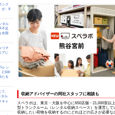
ランク
」が、8
ンタル
手不足
を全国
ャリチ
リアに
Fiレン
,500
当たる
にて、
収納アドバイザーの同社スタッフに相談も
ンタル
クキャ
スペラボは、東京・大阪を中心に650店舗・21,000室以
型トランクルーム（レンタル収納スペース）を運営して
収納したい荷物を収納するのにどれほどの広さが必要な