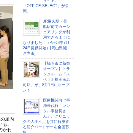
サイト、
「OFFICE SELECT」が公
開。
JR邑久駅・長
船駅前でカーシ
ェアリングが利
用できるように
なりました！（令和8年7月
24日提供開始）[岡山県瀬
戸内市]
【福岡市に新規
オープン】トラ
ンクルーム「ス
ペラボ福岡南老
司店」が、8月1日にオープ
ン！
医療機関向け事
務長代行「レン
タル事務長さ
ん」、クリニッ
上の屋内
クの人手不足を共に解決す
いる。
る紹介パートナーを全国募
のかわ
集