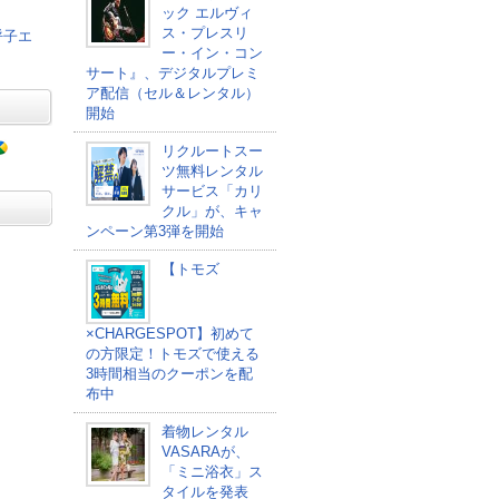
ック エルヴィ
ス・プレスリ
呼子エ
ー・イン・コン
サート』、デジタルプレミ
ア配信（セル＆レンタル）
開始
リクルートスー
ツ無料レンタル
サービス「カリ
クル」が、キャ
ンペーン第3弾を開始
【トモズ
×CHARGESPOT】初めて
の方限定！トモズで使える
3時間相当のクーポンを配
布中
着物レンタル
VASARAが、
「ミニ浴衣」ス
タイルを発表