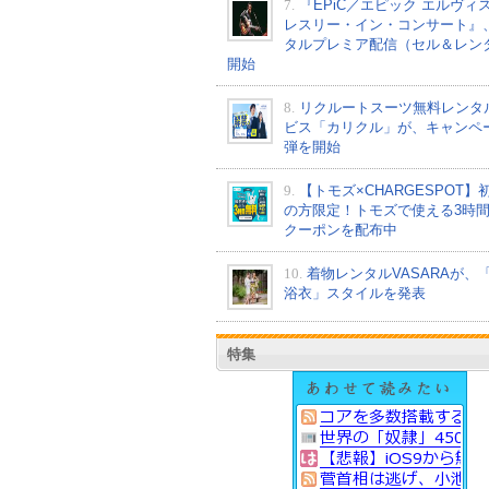
7.
『EPiC／エピック エルヴィ
レスリー・イン・コンサート』
タルプレミア配信（セル＆レン
開始
8.
リクルートスーツ無料レンタ
ビス「カリクル」が、キャンペ
弾を開始
9.
【トモズ×CHARGESPOT】
の方限定！トモズで使える3時
クーポンを配布中
10.
着物レンタルVASARAが、
浴衣」スタイルを発表
特集