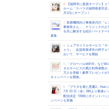
2.
【福岡市に新規オープン】ト
ルーム「スペラボ福岡南老司店
月1日にオープン！
3.
医療機関向け事務長代行「レ
事務長さん」、クリニックの人
を共に解決する紹介パートナー
募集
4.
シェアサイクルサービス『チ
ャリ』、佐賀県唐津市の呼子エ
おいて、サービスを開始
5.
「グローバルWiFi®」などWi-
タルサービスの累計利用者数が、2
万人を突破！豪華プレゼントが
キャンペーンを開催。
6.
『プラダを着た悪魔2』Hulu 
7⽉ 10 ⽇（金）0時より最速レ
配信決定︕同時にポイントバッ
ンペーンも実施