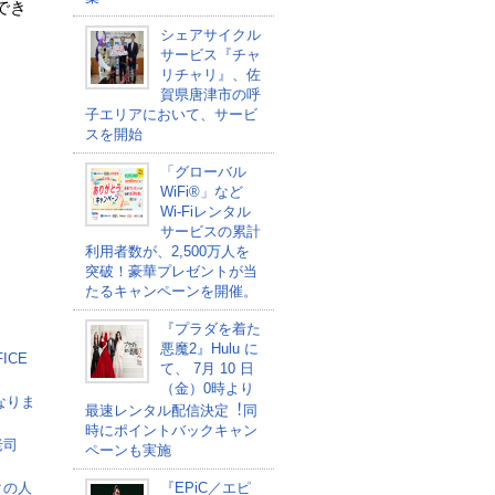
でき
シェアサイクル
サービス『チャ
リチャリ』、佐
賀県唐津市の呼
子エリアにおいて、サービ
スを開始
「グローバル
WiFi®」など
Wi-Fiレンタル
サービスの累計
利用者数が、2,500万人を
突破！豪華プレゼントが当
たるキャンペーンを開催。
『プラダを着た
悪魔2』Hulu に
ICE
て、 7⽉ 10 ⽇
（金）0時より
なりま
最速レンタル配信決定︕同
時にポイントバックキャン
老司
ペーンも実施
クの人
『EPiC／エピ