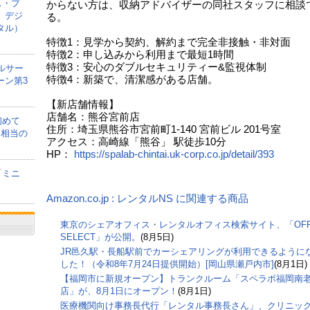
ス・プ
からない方は、収納アドバイザーの同社スタッフに相談
、デジ
る。
タル）
特徴1：見学から契約、解約まで完全非接触・非対面
特徴2：申し込みから利用まで最短1時間
特徴3：安心のダブルセキュリティー&監視体制
ルサー
特徴4：新築で、清潔感がある店舗。
ーン第3
【新店舗情報】
店舗名：熊谷宮前店
初めて
住所：埼玉県熊谷市宮前町1-140 宮前ビル 201号室
間相当の
アクセス：高崎線「熊谷」 駅徒歩10分
HP：
https://spalab-chintai.uk-corp.co.jp/detail/393
「ミニ
Amazon.co.jp : レンタルNS に関連する商品
東京のシェアオフィス・レンタルオフィス検索サイト、「OFF
SELECT」が公開。
(8月5日)
JR邑久駅・長船駅前でカーシェアリングが利用できるように
した！（令和8年7月24日提供開始）[岡山県瀬戸内市]
(8月1日)
【福岡市に新規オープン】トランクルーム「スペラボ福岡南
店」が、8月1日にオープン！
(8月1日)
医療機関向け事務長代行「レンタル事務長さん」、クリニッ