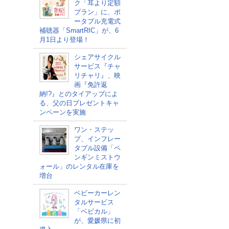
ク「耳より定額
プラン」に、ポ
ータブル充電式
補聴器「SmartRIC」が、6
月1日より登場！
シェアサイクル
サービス『チャ
リチャリ』、映
画『免許返
納!?』とのタイアップによ
る、父の日プレゼントキャ
ンペーンを実施
ワン・ステッ
プ、インフレー
タブル設備「ペ
ンギンミストウ
ォール」のレンタル在庫を
増台
ベビーカーレン
タルサービス
「ベビカル」
が、愛媛県に初