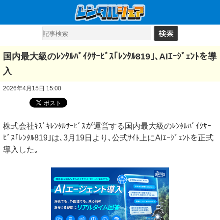
国内最大級のﾚﾝﾀﾙﾊﾞｲｸｻｰﾋﾞｽ｢ﾚﾝﾀﾙ819｣､AIｴｰｼﾞｪﾝﾄを導
入
2026年4月15日 15:00
株式会社ｷｽﾞｷﾚﾝﾀﾙｻｰﾋﾞｽが運営する国内最大級のﾚﾝﾀﾙﾊﾞｲｸｻｰ
ﾋﾞｽ｢ﾚﾝﾀﾙ819｣は､3月19日より､公式ｻｲﾄ上にAIｴｰｼﾞｪﾝﾄを正式
導入した｡