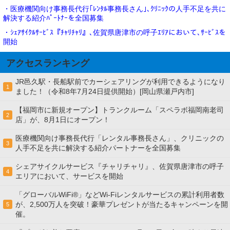
・医療機関向け事務長代行｢ﾚﾝﾀﾙ事務長さん｣､ｸﾘﾆｯｸの人手不足を共に
解決する紹介ﾊﾟｰﾄﾅｰを全国募集
・ｼｪｱｻｲｸﾙｻｰﾋﾞｽ『ﾁｬﾘﾁｬﾘ』､佐賀県唐津市の呼子ｴﾘｱにおいて､ｻｰﾋﾞｽを
開始
アクセスランキング
JR邑久駅・長船駅前でカーシェアリングが利用できるようになり
1
ました！（令和8年7月24日提供開始）[岡山県瀬戸内市]
【福岡市に新規オープン】トランクルーム「スペラボ福岡南老司
2
店」が、8月1日にオープン！
医療機関向け事務長代行「レンタル事務長さん」、クリニックの
3
人手不足を共に解決する紹介パートナーを全国募集
シェアサイクルサービス『チャリチャリ』、佐賀県唐津市の呼子
4
エリアにおいて、サービスを開始
「グローバルWiFi®」などWi-Fiレンタルサービスの累計利用者数
が、2,500万人を突破！豪華プレゼントが当たるキャンペーンを開
5
催。