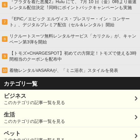
『プラダを着た悪魔2』Hulu にて、 7⽉ 10 ⽇（金）0時より最速
6
レンタル配信決定︕同時にポイントバックキャンペーンも実施
『EPiC／エピック エルヴィス・プレスリー・イン・コンサー
7
ト』、デジタルプレミア配信（セル＆レンタル）開始
リクルートスーツ無料レンタルサービス「カリクル」が、キャン
8
ペーン第3弾を開始
【トモズ×CHARGESPOT】初めての方限定！トモズで使える3時
9
間相当のクーポンを配布中
着物レンタルVASARAが、「ミニ浴衣」スタイルを発表
10
カテゴリ一覧
ビジネス
このカテゴリの記事一覧を見る
生活
このカテゴリの記事一覧を見る
ペット