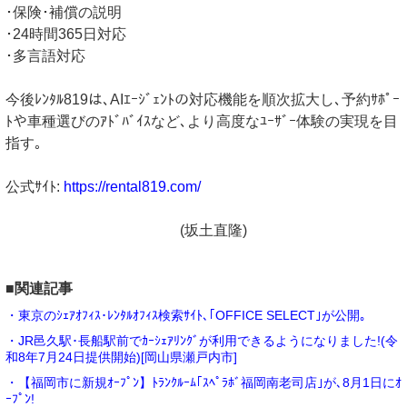
･保険･補償の説明
･24時間365日対応
･多言語対応
今後ﾚﾝﾀﾙ819は､AIｴｰｼﾞｪﾝﾄの対応機能を順次拡大し､予約ｻﾎﾟｰ
ﾄや車種選びのｱﾄﾞﾊﾞｲｽなど､より高度なﾕｰｻﾞｰ体験の実現を目
指す｡
公式ｻｲﾄ:
https://rental819.com/
(坂土直隆)
■関連記事
・東京のｼｪｱｵﾌｨｽ･ﾚﾝﾀﾙｵﾌｨｽ検索ｻｲﾄ､｢OFFICE SELECT｣が公開｡
・JR邑久駅･長船駅前でｶｰｼｪｱﾘﾝｸﾞが利用できるようになりました!(令
和8年7月24日提供開始)[岡山県瀬戸内市]
・【福岡市に新規ｵｰﾌﾟﾝ】ﾄﾗﾝｸﾙｰﾑ｢ｽﾍﾟﾗﾎﾞ福岡南老司店｣が､8月1日にｵ
ｰﾌﾟﾝ!