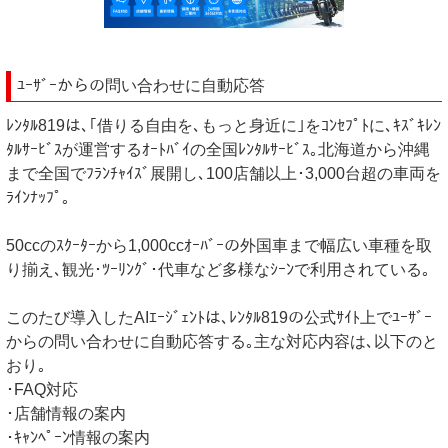
ﾕｰｻﾞｰからの問い合わせに自動応答
ﾚﾝﾀﾙ819は､｢借りる自由を､もっと身近に｣をｺﾝｾﾌﾟﾄに､ｷｽﾞｷﾚﾝ
ﾀﾙｻｰﾋﾞｽが運営するｵｰﾄﾊﾞｲの全国ﾚﾝﾀﾙｻｰﾋﾞｽ｡北海道から沖縄
まで全国でﾌﾗﾝﾁｬｲｽﾞ展開し､100店舗以上･3,000台超の車両を
ﾗｲﾝﾅｯﾌﾟ｡
50ccのｽｸｰﾀｰから1,000ccｵｰﾊﾞｰの外国車まで幅広い車種を取
り揃え､観光･ﾂｰﾘﾝｸﾞ･代車など多様なｼｰﾝで利用されている｡
このたび導入したAIｴｰｼﾞｪﾝﾄは､ﾚﾝﾀﾙ819の公式ｻｲﾄ上でﾕｰｻﾞｰ
からの問い合わせに自動応答する｡主な対応内容は､以下のと
おり｡
･FAQ対応
･店舗情報の案内
･ｷｬﾝﾍﾟｰﾝ情報の案内