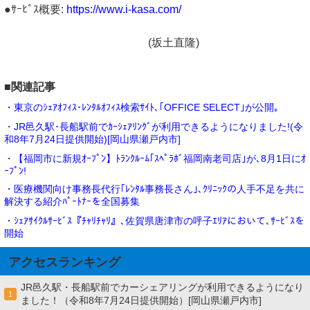
●ｻｰﾋﾞｽ概要:
https://www.i-kasa.com/
(坂土直隆)
■関連記事
・東京のｼｪｱｵﾌｨｽ･ﾚﾝﾀﾙｵﾌｨｽ検索ｻｲﾄ､｢OFFICE SELECT｣が公開｡
・JR邑久駅･長船駅前でｶｰｼｪｱﾘﾝｸﾞが利用できるようになりました!(令
和8年7月24日提供開始)[岡山県瀬戸内市]
・【福岡市に新規ｵｰﾌﾟﾝ】ﾄﾗﾝｸﾙｰﾑ｢ｽﾍﾟﾗﾎﾞ福岡南老司店｣が､8月1日にｵ
ｰﾌﾟﾝ!
・医療機関向け事務長代行｢ﾚﾝﾀﾙ事務長さん｣､ｸﾘﾆｯｸの人手不足を共に
解決する紹介ﾊﾟｰﾄﾅｰを全国募集
・ｼｪｱｻｲｸﾙｻｰﾋﾞｽ『ﾁｬﾘﾁｬﾘ』､佐賀県唐津市の呼子ｴﾘｱにおいて､ｻｰﾋﾞｽを
開始
アクセスランキング
JR邑久駅・長船駅前でカーシェアリングが利用できるようになり
1
ました！（令和8年7月24日提供開始）[岡山県瀬戸内市]