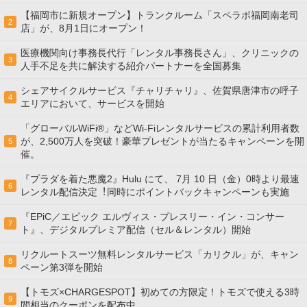
【福岡市に新規オープン】トランクルーム「スペラボ福岡南老司
2
店」が、8月1日にオープン！
医療機関向け事務長代行「レンタル事務長さん」、クリニックの
3
人手不足を共に解決する紹介パートナーを全国募集
シェアサイクルサービス『チャリチャリ』、佐賀県唐津市の呼子
4
エリアにおいて、サービスを開始
「グローバルWiFi®」などWi-Fiレンタルサービスの累計利用者数
が、2,500万人を突破！豪華プレゼントが当たるキャンペーンを開
5
催。
『プラダを着た悪魔2』Hulu にて、 7⽉ 10 ⽇（金）0時より最速
6
レンタル配信決定︕同時にポイントバックキャンペーンも実施
『EPiC／エピック エルヴィス・プレスリー・イン・コンサー
7
ト』、デジタルプレミア配信（セル＆レンタル）開始
リクルートスーツ無料レンタルサービス「カリクル」が、キャン
8
ペーン第3弾を開始
【トモズ×CHARGESPOT】初めての方限定！トモズで使える3時
9
間相当のクーポンを配布中