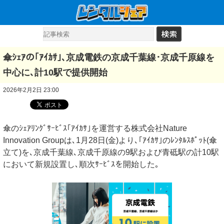
傘ｼｪｱの｢ｱｲｶｻ｣､京成電鉄の京成千葉線･京成千原線を
中心に､計10駅で提供開始
2026年2月2日 23:00
傘のｼｪｱﾘﾝｸﾞｻｰﾋﾞｽ｢ｱｲｶｻ｣を運営する株式会社Nature
Innovation Groupは､1月28日(金)より､｢ｱｲｶｻ｣のﾚﾝﾀﾙｽﾎﾟｯﾄ(傘
立て)を､京成千葉線､京成千原線の9駅および青砥駅の計10駅
において新規設置し､順次ｻｰﾋﾞｽを開始した｡