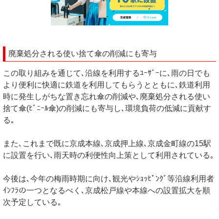
廃棄処分される使い捨て傘の削減にも寄与
この取り組みを通じて､沿線を利用するﾕｰｻﾞｰに､雨の日でも
より便利に快適に鉄道を利用してもらうとともに､鉄道利用
時に発生しがちな置き忘れ傘の削減や､廃棄処分される使い
捨て傘(ﾋﾞﾆｰﾙ傘)の削減にも寄与し､環境負荷の低減に貢献す
る｡
また､これまで既に京成本線､京成押上線､京成金町線の15駅
に設置を行い､雨天時の利便性向上策として利用されている｡
今後は､今年の梅雨時期に向け､観光やｼｮｯﾋﾟﾝｸﾞ等沿線利用者
ｲﾝﾌﾗの一つとなるべく､京成松戸線や本線への設置拡大を順
次予定している｡