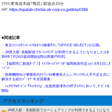
ｱｸｾｽ:東海道本線｢鴨宮｣ 駅徒歩10分
HP:
https://spalab-chintai.uk-corp.co.jp/detail/366
■関連記事
・東京のｼｪｱｵﾌｨｽ･ﾚﾝﾀﾙｵﾌｨｽ検索ｻｲﾄ､｢OFFICE SELECT｣が公開｡
・JR邑久駅･長船駅前でｶｰｼｪｱﾘﾝｸﾞが利用できるようになりました!(令
和8年7月24日提供開始)[岡山県瀬戸内市]
・【福岡市に新規ｵｰﾌﾟﾝ】ﾄﾗﾝｸﾙｰﾑ｢ｽﾍﾟﾗﾎﾞ福岡南老司店｣が､8月1日にｵ
ｰﾌﾟﾝ!
・医療機関向け事務長代行｢ﾚﾝﾀﾙ事務長さん｣､ｸﾘﾆｯｸの人手不足を共に
解決する紹介ﾊﾟｰﾄﾅｰを全国募集
・ｼｪｱｻｲｸﾙｻｰﾋﾞｽ『ﾁｬﾘﾁｬﾘ』､佐賀県唐津市の呼子ｴﾘｱにおいて､ｻｰﾋﾞｽを
開始
アクセスランキング
JR邑久駅・長船駅前でカーシェアリングが利用できるようになり