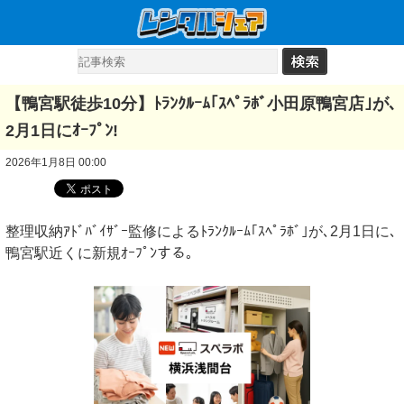
【鴨宮駅徒歩10分】ﾄﾗﾝｸﾙｰﾑ｢ｽﾍﾟﾗﾎﾞ小田原鴨宮店｣が､
2月1日にｵｰﾌﾟﾝ!
2026年1月8日 00:00
整理収納ｱﾄﾞﾊﾞｲｻﾞｰ監修によるﾄﾗﾝｸﾙｰﾑ｢ｽﾍﾟﾗﾎﾞ｣が､2月1日に､
鴨宮駅近くに新規ｵｰﾌﾟﾝする｡