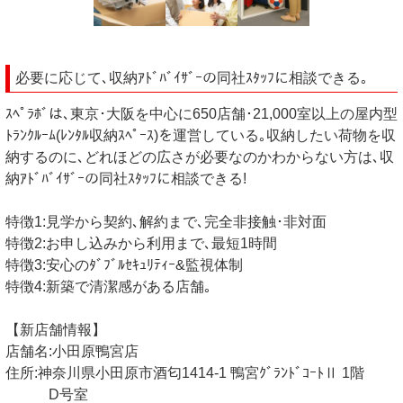
必要に応じて､収納ｱﾄﾞﾊﾞｲｻﾞｰの同社ｽﾀｯﾌに相談できる｡
ｽﾍﾟﾗﾎﾞは､東京･大阪を中心に650店舗･21,000室以上の屋内型
ﾄﾗﾝｸﾙｰﾑ(ﾚﾝﾀﾙ収納ｽﾍﾟｰｽ)を運営している｡収納したい荷物を収
納するのに､どれほどの広さが必要なのかわからない方は､収
納ｱﾄﾞﾊﾞｲｻﾞｰの同社ｽﾀｯﾌに相談できる!
特徴1:見学から契約､解約まで､完全非接触･非対面
特徴2:お申し込みから利用まで､最短1時間
特徴3:安心のﾀﾞﾌﾞﾙｾｷｭﾘﾃｨｰ&監視体制
特徴4:新築で清潔感がある店舗｡
【新店舗情報】
店舗名:小田原鴨宮店
住所:神奈川県小田原市酒匂1414-1 鴨宮ｸﾞﾗﾝﾄﾞｺｰﾄⅡ 1階
D号室