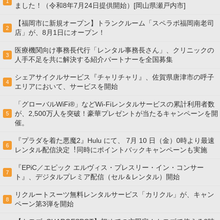
1
ました！（令和8年7月24日提供開始）[岡山県瀬戸内市]
【福岡市に新規オープン】トランクルーム「スペラボ福岡南老司
2
店」が、8月1日にオープン！
医療機関向け事務長代行「レンタル事務長さん」、クリニックの
3
人手不足を共に解決する紹介パートナーを全国募集
シェアサイクルサービス『チャリチャリ』、佐賀県唐津市の呼子
4
エリアにおいて、サービスを開始
「グローバルWiFi®」などWi-Fiレンタルサービスの累計利用者数
が、2,500万人を突破！豪華プレゼントが当たるキャンペーンを開
5
催。
『プラダを着た悪魔2』Hulu にて、 7⽉ 10 ⽇（金）0時より最速
6
レンタル配信決定︕同時にポイントバックキャンペーンも実施
『EPiC／エピック エルヴィス・プレスリー・イン・コンサー
7
ト』、デジタルプレミア配信（セル＆レンタル）開始
リクルートスーツ無料レンタルサービス「カリクル」が、キャン
8
ペーン第3弾を開始