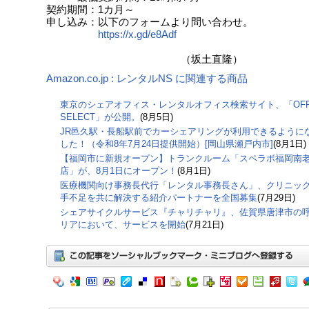
契約期間：1カ月～
申し込み：以下のフォームより問い合わせ。
https://x.gd/e8Adf
（坂土直隆）
Amazon.co.jp : レンタルNS に関連する商品
東京のシェアオフィス・レンタルオフィス検索サイト、「OFF
SELECT」が公開。
(8月5日)
JR邑久駅・長船駅前でカーシェアリングが利用できるように
した！（令和8年7月24日提供開始）[岡山県瀬戸内市]
(8月1日)
【福岡市に新規オープン】トランクルーム「スペラボ福岡南
店」が、8月1日にオープン！
(8月1日)
医療機関向け事務長代行「レンタル事務長さん」、クリニッ
手不足を共に解決する紹介パートナーを全国募集
(7月29日)
シェアサイクルサービス『チャリチャリ』、佐賀県唐津市の
リアにおいて、サービスを開始
(7月21日)