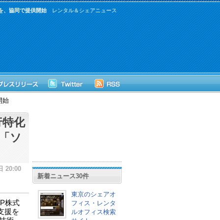
ん」を、協同で提供開始
レンタル＆シェアニュース
開始
実行特化
「ソ
 20:00
新着ニュース30件
東京のシェアオ
UP株式
フィス・レンタ
支援を
ルオフィス検索