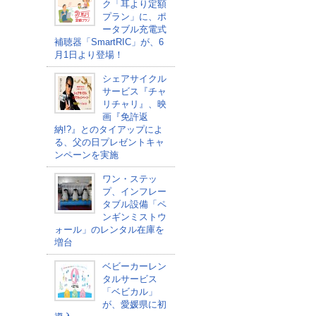
ク「耳より定額
プラン」に、ポ
ータブル充電式
補聴器「SmartRIC」が、6
月1日より登場！
シェアサイクル
サービス『チャ
リチャリ』、映
画『免許返
納!?』とのタイアップによ
る、父の日プレゼントキャ
ンペーンを実施
ワン・ステッ
プ、インフレー
タブル設備「ペ
ンギンミストウ
ォール」のレンタル在庫を
増台
ベビーカーレン
タルサービス
「ベビカル」
が、愛媛県に初