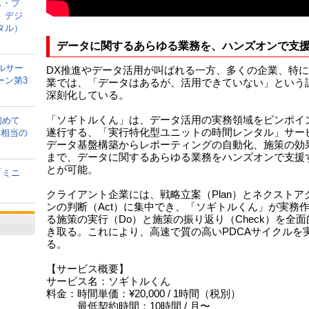
ス・プ
、デジ
タル）
データに関するあらゆる業務を、ハンズオンで支
ルサー
DX推進やデータ活用が叫ばれる一方、多くの企業、特
ーン第3
業では、「データはあるが、活用できていない」という
深刻化している。
「ソギトルくん」は、データ活用の実務領域をピンポイ
初めて
遂行する、「実行特化型ユニットの時間レンタル」サー
間相当の
データ基盤構築からレポーティングの自動化、施策の効
まで、データに関するあらゆる業務をハンズオンで支援
とが可能。
「ミニ
クライアント企業には、戦略立案（Plan）とネクストア
ンの判断（Act）に集中でき、「ソギトルくん」が実務
る施策の実行（Do）と施策の振り返り（Check）を全面
き取る。これにより、高速で質の高いPDCAサイクルを
る。
【サービス概要】
サービス名：ソギトルくん
料金：時間単価：¥20,000 / 1時間（税別）
最低契約時間：10時間 / 月〜