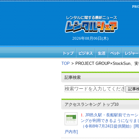
PR
2026年08月06日(木)
TOP
>
PROJECT GROUP×Stoc
記事検索
アクセスランキング トップ10
1.
JR邑久駅・長船駅前でカーシ
ングが利用できるようになりま
（令和8年7月24日提供開始）[
戸内市]