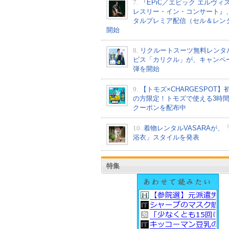
7.
『EPiC／エピック エルヴィ
レスリー・イン・コンサート』
タルプレミア配信（セル＆レン
開始
8.
リクルートスーツ無料レンタ
ビス「カリクル」が、キャンペ
弾を開始
9.
【トモズ×CHARGESPOT】
の方限定！トモズで使える3時
クーポンを配布中
10.
着物レンタルVASARAが、
浴衣」スタイルを発表
特集