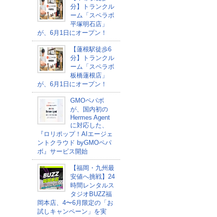
分】トランクル
ーム「スペラボ
平塚明石店」
が、6月1日にオープン！
【蓮根駅徒歩6
分】トランクル
ーム「スペラボ
板橋蓮根店」
が、6月1日にオープン！
GMOペパボ
が、国内初の
Hermes Agent
に対応した、
『ロリポップ！AIエージェ
ントクラウド byGMOペパ
ボ』サービス開始
【福岡・九州最
安値へ挑戦】24
時間レンタルス
タジオBUZZ福
岡本店、4〜6月限定の「お
試しキャンペーン」を実