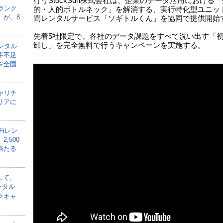
行うStockSun株式会社は、企業のデータ活用における
ランク
的・人的ボトルネック」を解消する、実行特化型ユニッ
」が、8
間レンタルサービス「ソギトルくん」を協同で提供開始
先着5社限定で、各社のデータ課題をすべて洗い出す「
卸し」を完全無料で行うキャンペーンを実施する。
ンタル
手不足
を全国
ャリチ
リアに
Fiレン
,500
当たる
にて、
ンタル
クキャ