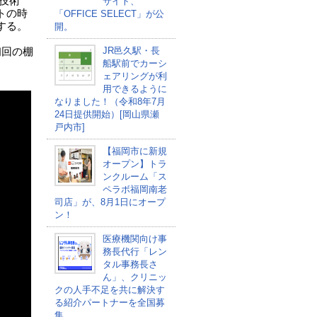
「技術
サイト、
トの時
「OFFICE SELECT」が公
する。
開。
JR邑久駅・長
初回の棚
船駅前でカーシ
ェアリングが利
用できるように
なりました！（令和8年7月
24日提供開始）[岡山県瀬
戸内市]
【福岡市に新規
オープン】トラ
ンクルーム「ス
ペラボ福岡南老
司店」が、8月1日にオープ
ン！
医療機関向け事
務長代行「レン
タル事務長さ
ん」、クリニッ
クの人手不足を共に解決す
る紹介パートナーを全国募
集