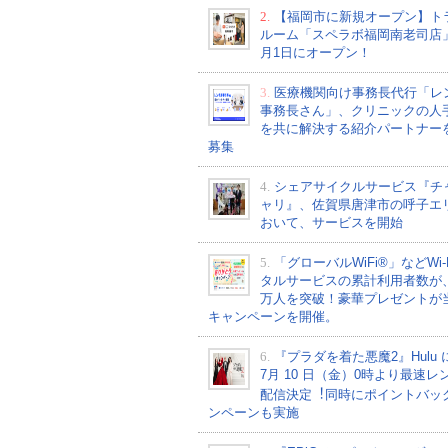
2.
【福岡市に新規オープン】ト
ルーム「スペラボ福岡南老司店
月1日にオープン！
3.
医療機関向け事務長代行「レ
事務長さん」、クリニックの人
を共に解決する紹介パートナー
募集
4.
シェアサイクルサービス『チ
ャリ』、佐賀県唐津市の呼子エ
おいて、サービスを開始
5.
「グローバルWiFi®」などWi-
タルサービスの累計利用者数が、2
万人を突破！豪華プレゼントが
キャンペーンを開催。
6.
『プラダを着た悪魔2』Hulu 
7⽉ 10 ⽇（金）0時より最速レ
配信決定︕同時にポイントバッ
ンペーンも実施