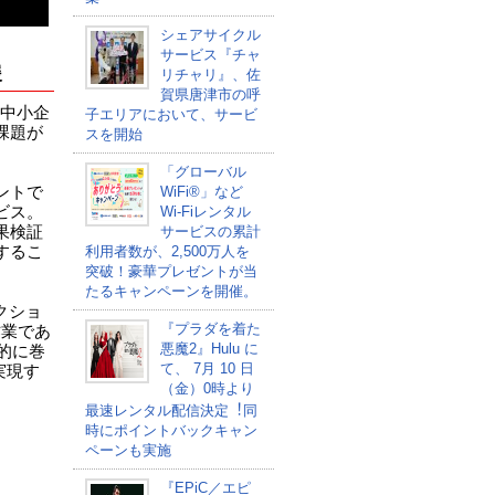
シェアサイクル
サービス『チャ
援
リチャリ』、佐
賀県唐津市の呼
に中小企
子エリアにおいて、サービ
課題が
スを開始
「グローバル
ントで
WiFi®」など
ビス。
Wi-Fiレンタル
果検証
サービスの累計
するこ
利用者数が、2,500万人を
突破！豪華プレゼントが当
たるキャンペーンを開催。
クショ
『プラダを着た
作業であ
悪魔2』Hulu に
的に巻
て、 7⽉ 10 ⽇
実現す
（金）0時より
最速レンタル配信決定︕同
時にポイントバックキャン
ペーンも実施
『EPiC／エピ