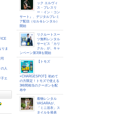
ック エルヴィ
ス・プレスリ
ー・イン・コン
サート』、デジタルプレミ
ア配信（セル＆レンタル）
開始
リクルートスー
ICE
ツ無料レンタル
サービス「カリ
クル」が、キャ
なりま
ンペーン第3弾を開始
老司
【トモズ
クの人
×CHARGESPOT】初めて
呼子エ
の方限定！トモズで使える
3時間相当のクーポンを配
布中
着物レンタル
VASARAが、
「ミニ浴衣」ス
タイルを発表