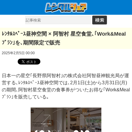
ﾚﾝﾀﾙｽﾍﾟｰｽ昼神空間 × 阿智村 星空食堂､｢Work&Meal
ﾌﾟﾗﾝ｣を､期間限定で販売
2025年2月5日 00:00
日本一の星空｢長野県阿智村｣の株式会社阿智昼神観光局が運
営する､ﾚﾝﾀﾙｽﾍﾟｰｽ昼神空間では､2月1日(土)から3月31日(月)
の期間､阿智村星空食堂の食事券がついたお得な｢Work&Meal
ﾌﾟﾗﾝ｣を販売している｡