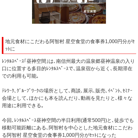
地元食材にこだわる阿智村 星空食堂の食事券1,000円分がｾ
ｯﾄに
ﾚﾝﾀﾙｽﾍﾟｰｽ｢昼神空間｣は､南信州最大の温泉郷昼神温泉の入り
口に位置する多目的ﾚﾝﾀﾙｽﾍﾟｰｽで､温泉宿から近く､長期滞在
での利用も可能｡
ﾃﾚﾜｰｸ､ｸﾞﾙｰﾌﾟﾜｰｸの場所として､商談､展示､販売､ｲﾍﾞﾝﾄ､ｾﾐﾅｰ
会場として､ほかにも本を読んだり､動画を見たりと､様々な
用途に利用できる｡
今回､ﾚﾝﾀﾙｽﾍﾟｰｽ昼神空間の半日利用(通常500円)と､徒歩でも
移動可能距離にある､阿智村を中心とした地元食材にこだわ
る阿智村 星空食堂の食事券1,000円分がｾｯﾄになった