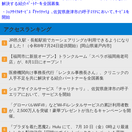
解決する紹介ﾊﾟｰﾄﾅｰを全国募集
・ｼｪｱｻｲｸﾙｻｰﾋﾞｽ『ﾁｬﾘﾁｬﾘ』､佐賀県唐津市の呼子ｴﾘｱにおいて､ｻｰﾋﾞｽを
開始
アクセスランキング
JR邑久駅・長船駅前でカーシェアリングが利用できるようになり
1
ました！（令和8年7月24日提供開始）[岡山県瀬戸内市]
【福岡市に新規オープン】トランクルーム「スペラボ福岡南老司
2
店」が、8月1日にオープン！
医療機関向け事務長代行「レンタル事務長さん」、クリニックの
3
人手不足を共に解決する紹介パートナーを全国募集
シェアサイクルサービス『チャリチャリ』、佐賀県唐津市の呼子
4
エリアにおいて、サービスを開始
「グローバルWiFi®」などWi-Fiレンタルサービスの累計利用者数
が、2,500万人を突破！豪華プレゼントが当たるキャンペーンを開
5
催。
『プラダを着た悪魔2』Hulu にて、 7⽉ 10 ⽇（金）0時より最速
6