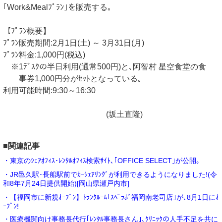
｢Work&Mealﾌﾟﾗﾝ｣を販売する｡
【ﾌﾟﾗﾝ概要】
ﾌﾟﾗﾝ販売期間:2月1日(土) ～ 3月31日(月)
ﾌﾟﾗﾝ料金:1,000円(税込)
※1ﾃﾞｽｸの半日利用(通常500円)と､阿智村 星空食堂の食
事券1,000円分がｾｯﾄとなっている｡
利用可能時間:9:30～16:30
(坂土直隆)
■関連記事
・東京のｼｪｱｵﾌｨｽ･ﾚﾝﾀﾙｵﾌｨｽ検索ｻｲﾄ､｢OFFICE SELECT｣が公開｡
・JR邑久駅･長船駅前でｶｰｼｪｱﾘﾝｸﾞが利用できるようになりました!(令
和8年7月24日提供開始)[岡山県瀬戸内市]
・【福岡市に新規ｵｰﾌﾟﾝ】ﾄﾗﾝｸﾙｰﾑ｢ｽﾍﾟﾗﾎﾞ福岡南老司店｣が､8月1日にｵ
ｰﾌﾟﾝ!
・医療機関向け事務長代行｢ﾚﾝﾀﾙ事務長さん｣､ｸﾘﾆｯｸの人手不足を共に