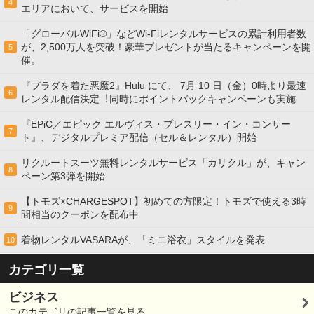
4
エリアにおいて、サービスを開始
「グローバルWiFi®」などWi-Fiレンタルサービスの累計利用者数
が、2,500万人を突破！豪華プレゼントが当たるキャンペーンを開
5
催。
『プラダを着た悪魔2』Hulu にて、 7⽉ 10 ⽇（金）0時より最速
6
レンタル配信決定︕同時にポイントバックキャンペーンも実施
『EPiC／エピック エルヴィス・プレスリー・イン・コンサー
7
ト』、デジタルプレミア配信（セル＆レンタル）開始
リクルートスーツ無料レンタルサービス「カリクル」が、キャン
8
ペーン第3弾を開始
【トモズ×CHARGESPOT】初めての方限定！トモズで使える3時
9
間相当のクーポンを配布中
着物レンタルVASARAが、「ミニ浴衣」スタイルを発表
10
カテゴリ一覧
ビジネス
このカテゴリの記事一覧を見る