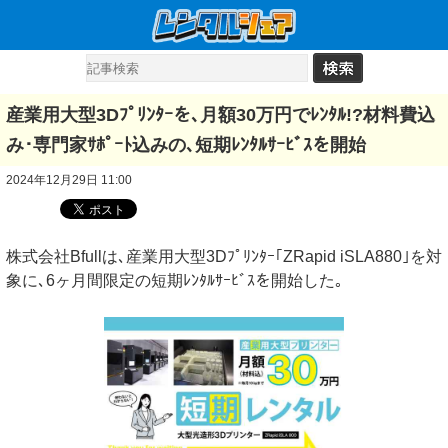
産業用大型3Dﾌﾟﾘﾝﾀｰを､月額30万円でﾚﾝﾀﾙ!?材料費込
み･専門家ｻﾎﾟｰﾄ込みの､短期ﾚﾝﾀﾙｻｰﾋﾞｽを開始
2024年12月29日 11:00
株式会社Bfullは､産業用大型3Dﾌﾟﾘﾝﾀｰ｢ZRapid iSLA880｣を対
象に､6ヶ月間限定の短期ﾚﾝﾀﾙｻｰﾋﾞｽを開始した｡