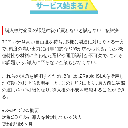
購入検討企業の課題(悩み)｢買わないと試せない!｣を解決
3Dﾌﾟﾘﾝﾀｰは高い自由度を持ち､多様な製造に対応できる一方
で､精度の高い出力には専門的なﾉｳﾊｳが求められる｡また､機
種特性や材料に合わせた選択や運用設計が不可欠で､これら
の課題から､導入に至らない企業も少なくない｡
これらの課題を解消するため､Bfullは､ZRapid iSLAを活用し
た短期ﾚﾝﾀﾙｻｰﾋﾞｽを開始した｡このｻｰﾋﾞｽにより､購入前に実際
の運用ﾃｽﾄが可能となり､導入後の不安を軽減することができ
る｡
●ﾚﾝﾀﾙｻｰﾋﾞｽの概要
対象:3Dﾌﾟﾘﾝﾀｰ導入を検討している法人
契約期間:6ヶ月