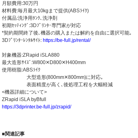
月額費用:30万円
材料費:毎月最大10kgまで提供(ABSﾗｲｸ)
付属品:洗浄用ﾀﾝｸ､洗浄剤
初期ｾｯﾃｨﾝｸﾞ:3Dﾌﾟﾘﾝﾀｰ専門家が対応
*契約期間終了後､機器の購入または解約を自由に選択可能｡
3Dﾌﾟﾘﾝﾀｰﾚﾝﾀﾙｻｲﾄ:
https://be-full.jp/rental/
対象機器:ZRapid iSLA880
最大造形ｻｲｽﾞ:W800✕D800✕H400mm
使用樹脂:ABSﾗｲｸ
大型造形(800mm✕800mm)に対応｡
表面精度が高く､後処理工程を大幅軽減
<機器詳細について>
ZRapid iSLA byBfull
https://3dprinter.be-full.jp/zrapid/
■関連記事