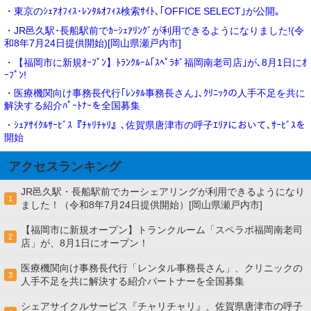
・東京のｼｪｱｵﾌｨｽ･ﾚﾝﾀﾙｵﾌｨｽ検索ｻｲﾄ､｢OFFICE SELECT｣が公開｡
・JR邑久駅･長船駅前でｶｰｼｪｱﾘﾝｸﾞが利用できるようになりました!(令
和8年7月24日提供開始)[岡山県瀬戸内市]
・【福岡市に新規ｵｰﾌﾟﾝ】ﾄﾗﾝｸﾙｰﾑ｢ｽﾍﾟﾗﾎﾞ福岡南老司店｣が､8月1日にｵ
ｰﾌﾟﾝ!
・医療機関向け事務長代行｢ﾚﾝﾀﾙ事務長さん｣､ｸﾘﾆｯｸの人手不足を共に
解決する紹介ﾊﾟｰﾄﾅｰを全国募集
・ｼｪｱｻｲｸﾙｻｰﾋﾞｽ『ﾁｬﾘﾁｬﾘ』､佐賀県唐津市の呼子ｴﾘｱにおいて､ｻｰﾋﾞｽを
開始
アクセスランキング
JR邑久駅・長船駅前でカーシェアリングが利用できるようになり
1
ました！（令和8年7月24日提供開始）[岡山県瀬戸内市]
【福岡市に新規オープン】トランクルーム「スペラボ福岡南老司
2
店」が、8月1日にオープン！
医療機関向け事務長代行「レンタル事務長さん」、クリニックの
3
人手不足を共に解決する紹介パートナーを全国募集
シェアサイクルサービス『チャリチャリ』、佐賀県唐津市の呼子