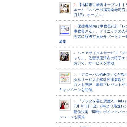
2.
【福岡市に新規オープン】ト
ルーム「スペラボ福岡南老司店
月1日にオープン！
3.
医療機関向け事務長代行「レ
事務長さん」、クリニックの人
を共に解決する紹介パートナー
募集
4.
シェアサイクルサービス『チ
ャリ』、佐賀県唐津市の呼子エ
おいて、サービスを開始
5.
「グローバルWiFi®」などWi-
タルサービスの累計利用者数が、2
万人を突破！豪華プレゼントが
キャンペーンを開催。
6.
『プラダを着た悪魔2』Hulu 
7⽉ 10 ⽇（金）0時より最速レ
配信決定︕同時にポイントバッ
ンペーンも実施