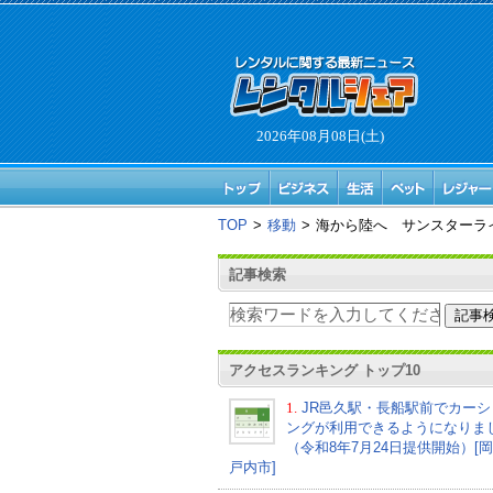
2026年08月08日(土)
TOP
>
移動
>
海から陸へ サンスターラ
記事検索
アクセスランキング トップ10
1.
JR邑久駅・長船駅前でカーシ
ングが利用できるようになりま
（令和8年7月24日提供開始）[
戸内市]