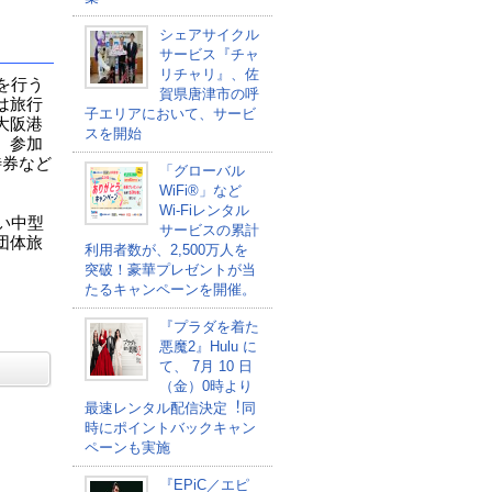
シェアサイクル
サービス『チャ
リチャリ』、佐
を行う
賀県唐津市の呼
は旅行
子エリアにおいて、サービ
大阪港
スを開始
、参加
待券など
「グローバル
WiFi®」など
Wi-Fiレンタル
い中型
サービスの累計
団体旅
利用者数が、2,500万人を
突破！豪華プレゼントが当
たるキャンペーンを開催。
『プラダを着た
悪魔2』Hulu に
て、 7⽉ 10 ⽇
（金）0時より
最速レンタル配信決定︕同
時にポイントバックキャン
ペーンも実施
『EPiC／エピ