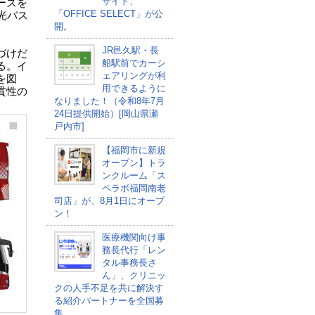
サイト、
ーズを
「OFFICE SELECT」が公
光バス
開。
JR邑久駅・長
づけだ
船駅前でカーシ
る。イ
ェアリングが利
を図
用できるように
貫性の
なりました！（令和8年7月
24日提供開始）[岡山県瀬
戸内市]
【福岡市に新規
オープン】トラ
ンクルーム「ス
ペラボ福岡南老
司店」が、8月1日にオープ
ン！
医療機関向け事
務長代行「レン
タル事務長さ
ん」、クリニッ
クの人手不足を共に解決す
る紹介パートナーを全国募
集