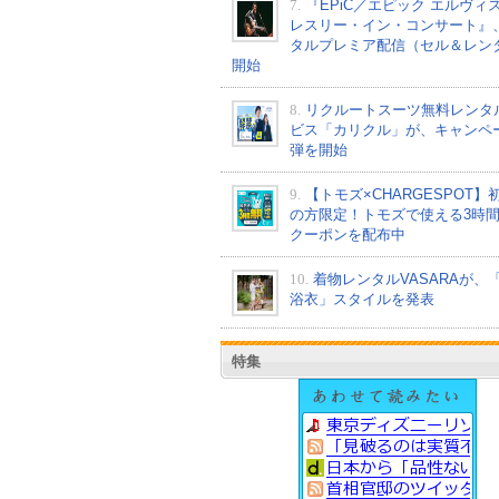
7.
『EPiC／エピック エルヴィ
レスリー・イン・コンサート』
タルプレミア配信（セル＆レン
開始
8.
リクルートスーツ無料レンタ
ビス「カリクル」が、キャンペ
弾を開始
9.
【トモズ×CHARGESPOT】
の方限定！トモズで使える3時
クーポンを配布中
10.
着物レンタルVASARAが、
浴衣」スタイルを発表
特集