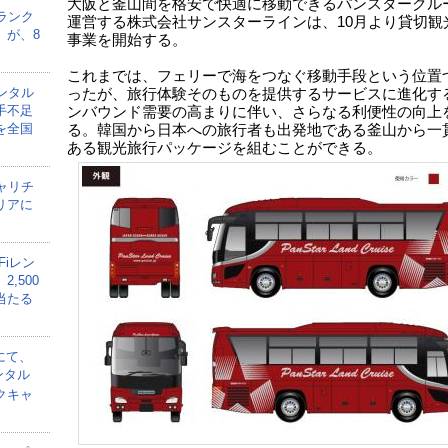
大阪と釜山間を格安で快適に移動できるパンスタークル
ランク
運営する株式会社サンスターラインは、10月より貸切観
」が、8
事業を開始する。
これまでは、フェリーで海をつなぐ移動手段という位置
ンタル
ったが、旅行体験そのものを提供するサービスに進化す
手不足
ンバウンド需要の高まりに伴い、さらなる利便性の向上
を全国
る。韓国から日本への旅行者も出発地である釜山から一
ある観光旅行パッケージを組むことができる。
ャリチ
リアに
Fiレン
,500
当たる
にて、
ンタル
クキャ