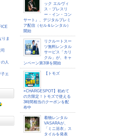
ック エルヴィ
ス・プレスリ
ー・イン・コン
サート』、デジタルプレミ
ア配信（セル＆レンタル）
ICE
開始
なりま
リクルートスー
ツ無料レンタル
老司
サービス「カリ
クル」が、キャ
クの人
ンペーン第3弾を開始
【トモズ
呼子エ
×CHARGESPOT】初めて
の方限定！トモズで使える
3時間相当のクーポンを配
布中
着物レンタル
VASARAが、
「ミニ浴衣」ス
タイルを発表