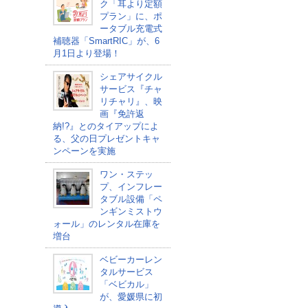
ク「耳より定額
プラン」に、ポ
ータブル充電式
補聴器「SmartRIC」が、6
月1日より登場！
シェアサイクル
サービス『チャ
リチャリ』、映
画『免許返
納!?』とのタイアップによ
る、父の日プレゼントキャ
ンペーンを実施
ワン・ステッ
プ、インフレー
タブル設備「ペ
ンギンミストウ
ォール」のレンタル在庫を
増台
ベビーカーレン
タルサービス
「ベビカル」
が、愛媛県に初