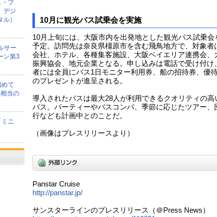
ス・プ
、デジ
タル）
10月に観光バス試乗会を実施
10月上旬には、大阪市内を出発地とした観光バス試乗会
予定。訪問先は奈良県橿原市を含む飛鳥地方で、対象者
ルサー
会社、ホテル、各種集客施設、大阪ベイエリア連携会、
ーン第3
振興協会、地元企業となる。申し込みは電話で受け付け
者には全員にバス1日モニター利用券、船の招待券、優
のプレゼントが進呈される。
初めて
間相当の
導入されたバスは最大28人が利用できるクオリティの高
バス。パーティーやバスコンパ、季節に応じたツアー、
行なども計画中とのことだ。
「ミニ
（画像はプレスリリースより）
Panstar Cruise
http://panstar.jp/
サンスターラインのプレスリリース（＠Press News）