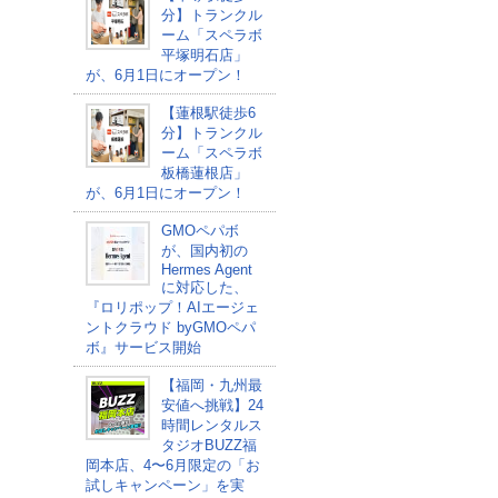
分】トランクル
ーム「スペラボ
平塚明石店」
が、6月1日にオープン！
【蓮根駅徒歩6
分】トランクル
ーム「スペラボ
板橋蓮根店」
が、6月1日にオープン！
GMOペパボ
が、国内初の
Hermes Agent
に対応した、
『ロリポップ！AIエージェ
ントクラウド byGMOペパ
ボ』サービス開始
【福岡・九州最
安値へ挑戦】24
時間レンタルス
タジオBUZZ福
岡本店、4〜6月限定の「お
試しキャンペーン」を実