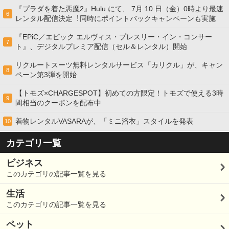
『プラダを着た悪魔2』Hulu にて、 7⽉ 10 ⽇（金）0時より最速
6
レンタル配信決定︕同時にポイントバックキャンペーンも実施
『EPiC／エピック エルヴィス・プレスリー・イン・コンサー
7
ト』、デジタルプレミア配信（セル＆レンタル）開始
リクルートスーツ無料レンタルサービス「カリクル」が、キャン
8
ペーン第3弾を開始
【トモズ×CHARGESPOT】初めての方限定！トモズで使える3時
9
間相当のクーポンを配布中
着物レンタルVASARAが、「ミニ浴衣」スタイルを発表
10
カテゴリ一覧
ビジネス
このカテゴリの記事一覧を見る
生活
このカテゴリの記事一覧を見る
ペット