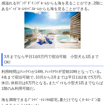
感溢れるﾘﾋﾞﾝｸﾞﾀﾞｲﾆﾝｸﾞﾙｰﾑからも海を見ることができ､2階に
あるﾍﾞｯﾄﾞﾙｰﾑやﾊﾞｽﾙｰﾑからも海を見ることができる｡
3月までなら平日1泊5万円で宿泊可能 小型犬も1匹まで
OK!
利用時間はﾁｪｯｸｲﾝが14時､ﾁｪｯｸｱｳﾄが翌朝10時となっている｡
4名まで宿泊可能で､10月から3月までは平日1泊2名で5万円､
休日､休前日は6万円となる｡またﾍﾟｯﾄも小型犬1匹までならば
1階のみ利用可能だ｡
海を満喫できるﾌﾟﾗｲﾍﾞｰﾄﾚﾝﾀﾙ邸宅｡夏だけでなくｵｰﾙｼｰｽﾞﾝ楽