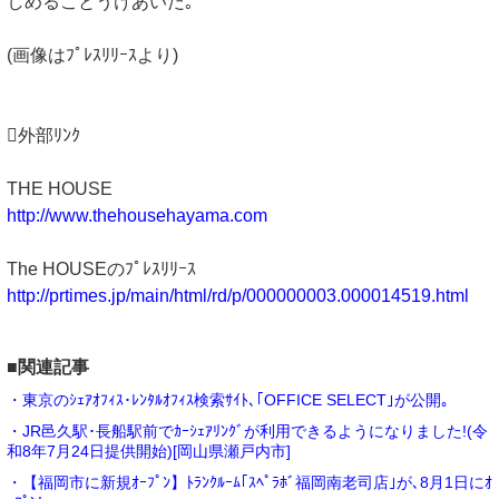
しめることうけあいだ｡
(画像はﾌﾟﾚｽﾘﾘｰｽより)
外部ﾘﾝｸ
THE HOUSE
http://www.thehousehayama.com
The HOUSEのﾌﾟﾚｽﾘﾘｰｽ
http://prtimes.jp/main/html/rd/p/000000003.000014519.html
■関連記事
・東京のｼｪｱｵﾌｨｽ･ﾚﾝﾀﾙｵﾌｨｽ検索ｻｲﾄ､｢OFFICE SELECT｣が公開｡
・JR邑久駅･長船駅前でｶｰｼｪｱﾘﾝｸﾞが利用できるようになりました!(令
和8年7月24日提供開始)[岡山県瀬戸内市]
・【福岡市に新規ｵｰﾌﾟﾝ】ﾄﾗﾝｸﾙｰﾑ｢ｽﾍﾟﾗﾎﾞ福岡南老司店｣が､8月1日にｵ