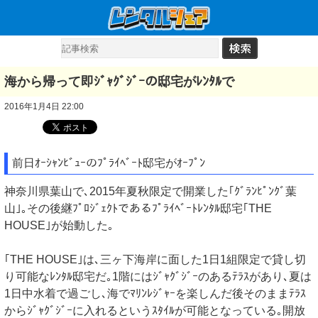
海から帰って即ｼﾞｬｸﾞｼﾞｰの邸宅がﾚﾝﾀﾙで
2016年1月4日 22:00
前日ｵｰｼｬﾝﾋﾞｭｰのﾌﾟﾗｲﾍﾞｰﾄ邸宅がｵｰﾌﾟﾝ
神奈川県葉山で､2015年夏秋限定で開業した｢ｸﾞﾗﾝﾋﾟﾝｸﾞ葉
山｣｡その後継ﾌﾟﾛｼﾞｪｸﾄであるﾌﾟﾗｲﾍﾞｰﾄﾚﾝﾀﾙ邸宅｢THE
HOUSE｣が始動した｡
｢THE HOUSE｣は､三ヶ下海岸に面した1日1組限定で貸し切
り可能なﾚﾝﾀﾙ邸宅だ｡1階にはｼﾞｬｸﾞｼﾞｰのあるﾃﾗｽがあり､夏は
1日中水着で過ごし､海でﾏﾘﾝﾚｼﾞｬｰを楽しんだ後そのままﾃﾗｽ
からｼﾞｬｸﾞｼﾞｰに入れるというｽﾀｲﾙが可能となっている｡開放