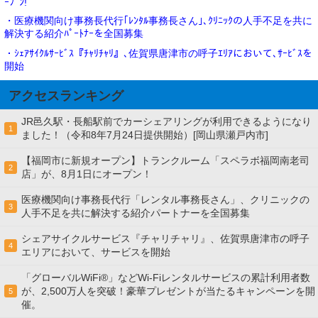
ｰﾌﾟﾝ!
・医療機関向け事務長代行｢ﾚﾝﾀﾙ事務長さん｣､ｸﾘﾆｯｸの人手不足を共に
解決する紹介ﾊﾟｰﾄﾅｰを全国募集
・ｼｪｱｻｲｸﾙｻｰﾋﾞｽ『ﾁｬﾘﾁｬﾘ』､佐賀県唐津市の呼子ｴﾘｱにおいて､ｻｰﾋﾞｽを
開始
アクセスランキング
JR邑久駅・長船駅前でカーシェアリングが利用できるようになり
1
ました！（令和8年7月24日提供開始）[岡山県瀬戸内市]
【福岡市に新規オープン】トランクルーム「スペラボ福岡南老司
2
店」が、8月1日にオープン！
医療機関向け事務長代行「レンタル事務長さん」、クリニックの
3
人手不足を共に解決する紹介パートナーを全国募集
シェアサイクルサービス『チャリチャリ』、佐賀県唐津市の呼子
4
エリアにおいて、サービスを開始
「グローバルWiFi®」などWi-Fiレンタルサービスの累計利用者数
が、2,500万人を突破！豪華プレゼントが当たるキャンペーンを開
5
催。