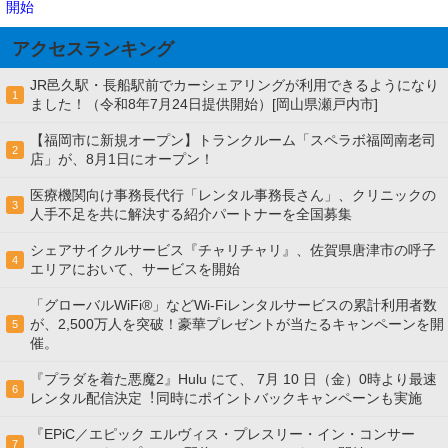
開始
アクセスランキング
JR邑久駅・長船駅前でカーシェアリングが利用できるようになり
1
ました！（令和8年7月24日提供開始）[岡山県瀬戸内市]
【福岡市に新規オープン】トランクルーム「スペラボ福岡南老司
2
店」が、8月1日にオープン！
医療機関向け事務長代行「レンタル事務長さん」、クリニックの
3
人手不足を共に解決する紹介パートナーを全国募集
シェアサイクルサービス『チャリチャリ』、佐賀県唐津市の呼子
4
エリアにおいて、サービスを開始
「グローバルWiFi®」などWi-Fiレンタルサービスの累計利用者数
が、2,500万人を突破！豪華プレゼントが当たるキャンペーンを開
5
催。
『プラダを着た悪魔2』Hulu にて、 7⽉ 10 ⽇（金）0時より最速
6
レンタル配信決定︕同時にポイントバックキャンペーンも実施
『EPiC／エピック エルヴィス・プレスリー・イン・コンサー
7