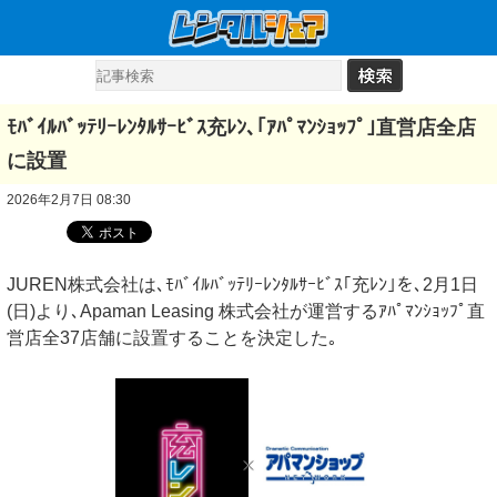
ﾓﾊﾞｲﾙﾊﾞｯﾃﾘｰﾚﾝﾀﾙｻｰﾋﾞｽ充ﾚﾝ､｢ｱﾊﾟﾏﾝｼｮｯﾌﾟ｣直営店全店
に設置
2026年2月7日 08:30
JUREN株式会社は､ﾓﾊﾞｲﾙﾊﾞｯﾃﾘｰﾚﾝﾀﾙｻｰﾋﾞｽ｢充ﾚﾝ｣を､2月1日
(日)より､Apaman Leasing 株式会社が運営するｱﾊﾟﾏﾝｼｮｯﾌﾟ直
営店全37店舗に設置することを決定した｡