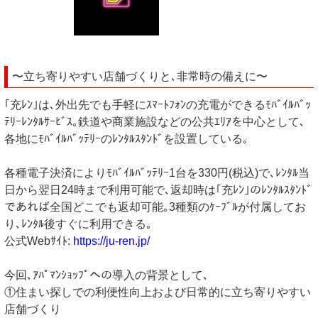
〜立ち寄りやすい店舗づくりと､非常時の備えに〜
｢充ﾚﾝ｣は､外出先でも手軽にｽﾏｰﾄﾌｫﾝの充電ができるﾓﾊﾞｲﾙﾊﾞｯ
ﾃﾘｰﾚﾝﾀﾙｻｰﾋﾞｽ｡鉄道や商業施設などの公共ｴﾘｱを中心として､
各地にﾓﾊﾞｲﾙﾊﾞｯﾃﾘｰのﾚﾝﾀﾙｽﾀﾝﾄﾞを設置している｡
各種電子決済によりﾓﾊﾞｲﾙﾊﾞｯﾃﾘｰ1台を330円(税込)で､ﾚﾝﾀﾙ当
日から翌日24時まで利用可能で､返却時は｢充ﾚﾝ｣のﾚﾝﾀﾙｽﾀﾝﾄﾞ
であれば全国どこでも返却可能｡3種類のｹｰﾌﾞﾙが付属してお
り､ﾚﾝﾀﾙ後すぐに利用できる｡
公式Webｻｲﾄ:
https://ju-ren.jp/
今回､ｱﾊﾟﾏﾝｼｮｯﾌﾟへの導入の背景として､
①住まい探しでの利便性向上および日常的に立ち寄りやすい
店舗づくり