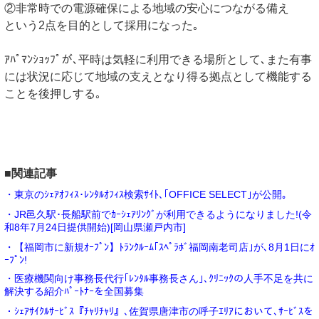
②非常時での電源確保による地域の安心につながる備え
という2点を目的として採用になった｡
ｱﾊﾟﾏﾝｼｮｯﾌﾟが､平時は気軽に利用できる場所として､また有事
には状況に応じて地域の支えとなり得る拠点として機能する
ことを後押しする｡
■関連記事
・東京のｼｪｱｵﾌｨｽ･ﾚﾝﾀﾙｵﾌｨｽ検索ｻｲﾄ､｢OFFICE SELECT｣が公開｡
・JR邑久駅･長船駅前でｶｰｼｪｱﾘﾝｸﾞが利用できるようになりました!(令
和8年7月24日提供開始)[岡山県瀬戸内市]
・【福岡市に新規ｵｰﾌﾟﾝ】ﾄﾗﾝｸﾙｰﾑ｢ｽﾍﾟﾗﾎﾞ福岡南老司店｣が､8月1日にｵ
ｰﾌﾟﾝ!
・医療機関向け事務長代行｢ﾚﾝﾀﾙ事務長さん｣､ｸﾘﾆｯｸの人手不足を共に
解決する紹介ﾊﾟｰﾄﾅｰを全国募集
・ｼｪｱｻｲｸﾙｻｰﾋﾞｽ『ﾁｬﾘﾁｬﾘ』､佐賀県唐津市の呼子ｴﾘｱにおいて､ｻｰﾋﾞｽを