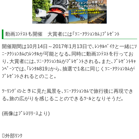
動画ｺﾝﾃｽﾄも開催 大賞者には｢ｿﾆｰｱｸｼｮﾝｶﾑ｣ﾌﾟﾚｾﾞﾝﾄ
開催期間は10月14日～2017年1月13日で､ﾚﾝﾀﾙﾊﾞｲｸと一緒にｿ
ﾆｰｱｸｼｮﾝｶﾑのﾚﾝﾀﾙが可能となる｡同時に動画ｺﾝﾃｽﾄを行ってお
り､大賞者には､ｿﾆｰｱｸｼｮﾝｶﾑがﾌﾟﾚｾﾞﾝﾄされる｡また､ﾌﾟﾚｾﾞﾝﾄｷｬ
ﾝﾍﾟｰﾝでは､｢ﾚﾝﾀﾙ819｣から､抽選で1名に同じくｿﾆｰｱｸｼｮﾝｶﾑが
ﾌﾟﾚｾﾞﾝﾄされるとのこと｡
ﾂｰﾘﾝｸﾞのときに見た風景を､ｿﾆｰｱｸｼｮﾝｶﾑで旅行後に再現でき
る｡旅の広がりを感じることのできるﾂｰﾙとなりそうだ｡
(画像はﾌﾟﾚｽﾘﾘｰｽより)
外部ﾘﾝｸ