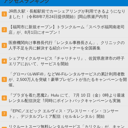
アクセスランキング
JR邑久駅・長船駅前でカーシェアリングが利用できるようになり
1
ました！（令和8年7月24日提供開始）[岡山県瀬戸内市]
【福岡市に新規オープン】トランクルーム「スペラボ福岡南老司
2
店」が、8月1日にオープン！
医療機関向け事務長代行「レンタル事務長さん」、クリニックの
3
人手不足を共に解決する紹介パートナーを全国募集
シェアサイクルサービス『チャリチャリ』、佐賀県唐津市の呼子
4
エリアにおいて、サービスを開始
「グローバルWiFi®」などWi-Fiレンタルサービスの累計利用者数
が、2,500万人を突破！豪華プレゼントが当たるキャンペーンを開
5
催。
『プラダを着た悪魔2』Hulu にて、 7⽉ 10 ⽇（金）0時より最速
6
レンタル配信決定︕同時にポイントバックキャンペーンも実施
『EPiC／エピック エルヴィス・プレスリー・イン・コンサー
7
ト』、デジタルプレミア配信（セル＆レンタル）開始
リクルートスーツ無料レンタルサービス「カリクル」が、キャン