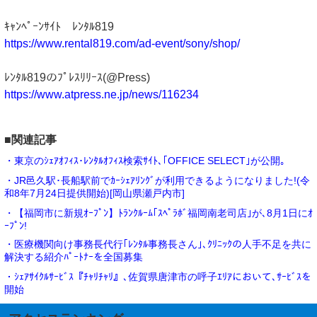
ｷｬﾝﾍﾟｰﾝｻｲﾄ ﾚﾝﾀﾙ819
https://www.rental819.com/ad-event/sony/shop/
ﾚﾝﾀﾙ819のﾌﾟﾚｽﾘﾘｰｽ(@Press)
https://www.atpress.ne.jp/news/116234
■関連記事
・東京のｼｪｱｵﾌｨｽ･ﾚﾝﾀﾙｵﾌｨｽ検索ｻｲﾄ､｢OFFICE SELECT｣が公開｡
・JR邑久駅･長船駅前でｶｰｼｪｱﾘﾝｸﾞが利用できるようになりました!(令
和8年7月24日提供開始)[岡山県瀬戸内市]
・【福岡市に新規ｵｰﾌﾟﾝ】ﾄﾗﾝｸﾙｰﾑ｢ｽﾍﾟﾗﾎﾞ福岡南老司店｣が､8月1日にｵ
ｰﾌﾟﾝ!
・医療機関向け事務長代行｢ﾚﾝﾀﾙ事務長さん｣､ｸﾘﾆｯｸの人手不足を共に
解決する紹介ﾊﾟｰﾄﾅｰを全国募集
・ｼｪｱｻｲｸﾙｻｰﾋﾞｽ『ﾁｬﾘﾁｬﾘ』､佐賀県唐津市の呼子ｴﾘｱにおいて､ｻｰﾋﾞｽを
開始