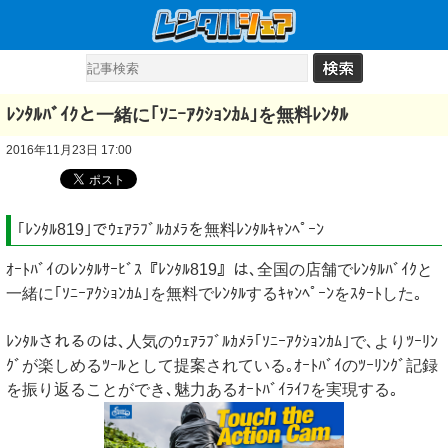
ﾚﾝﾀﾙﾊﾞｲｸと一緒に｢ｿﾆｰｱｸｼｮﾝｶﾑ｣を無料ﾚﾝﾀﾙ
2016年11月23日 17:00
｢ﾚﾝﾀﾙ819｣でｳｪｱﾗﾌﾞﾙｶﾒﾗを無料ﾚﾝﾀﾙｷｬﾝﾍﾟｰﾝ
ｵｰﾄﾊﾞｲのﾚﾝﾀﾙｻｰﾋﾞｽ『ﾚﾝﾀﾙ819』は､全国の店舗でﾚﾝﾀﾙﾊﾞｲｸと
一緒に｢ｿﾆｰｱｸｼｮﾝｶﾑ｣を無料でﾚﾝﾀﾙするｷｬﾝﾍﾟｰﾝをｽﾀｰﾄした｡
ﾚﾝﾀﾙされるのは､人気のｳｪｱﾗﾌﾞﾙｶﾒﾗ｢ｿﾆｰｱｸｼｮﾝｶﾑ｣で､よりﾂｰﾘﾝ
ｸﾞが楽しめるﾂｰﾙとして提案されている｡ｵｰﾄﾊﾞｲのﾂｰﾘﾝｸﾞ記録
を振り返ることができ､魅力あるｵｰﾄﾊﾞｲﾗｲﾌを実現する｡